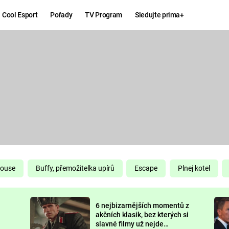
Cool Esport
Pořady
TV Program
Sledujte prima+
Hry
Zábava
MAFIA
ZÁBAVN
GALERI
GTA 6
NEJLEP
KINGDOM
KOMEDI
COME:
DELIVERANCE
CHUCK
House
Buffy, přemožitelka upírů
Escape
Plnej kotel
NORRIS
ESPORT
6 nejbizarnějších momentů z
DEADP
akčních klasik, bez kterých si
slavné filmy už nejde