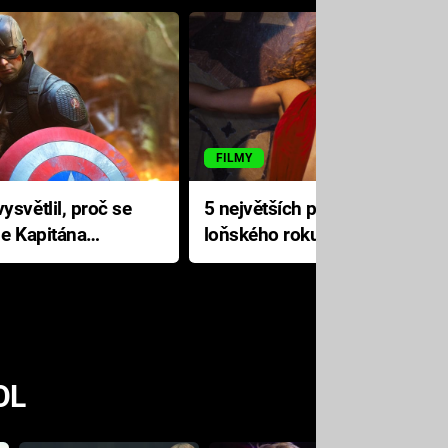
FILMY
ysvětlil, proč se
5 největších propadáků
le Kapitána
loňského roku: Disney na
jediné katastrofě prodělal 200
milionů dolarů
OL