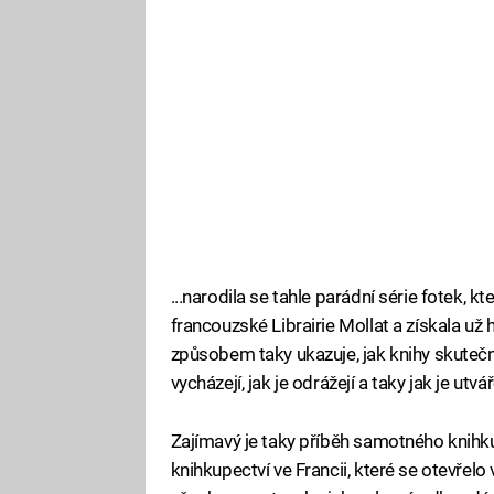
...narodila se tahle parádní série fotek, kt
francouzské Librairie Mollat a získala u
způsobem taky ukazuje, jak knihy skutečně
vycházejí, jak je odrážejí a taky jak je utváře
Zajímavý je taky příběh samotného knihkup
knihkupectví ve Francii, které se otevřel