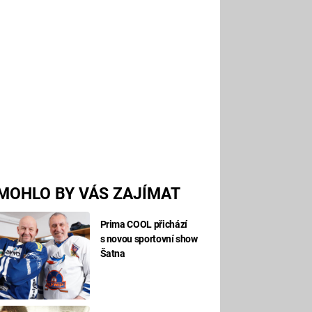
MOHLO BY VÁS ZAJÍMAT
Prima COOL přichází
s novou sportovní show
Šatna