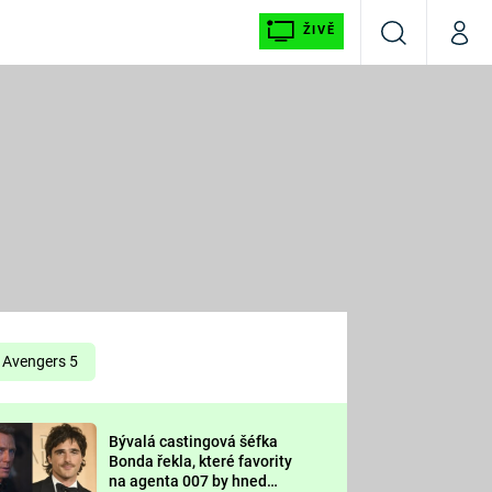
ŽIVĚ
Vyhledávání
Můj p
Prima+
É
CNN Prima NEWS
E
Prima FRESH
ŠÍ
Prima LIVING
E
Prima Ženy
Avengers 5
Prima LAJK
Bývalá castingová šéfka
OOL
Bonda řekla, které favority
Sledujte nás
na agenta 007 by hned