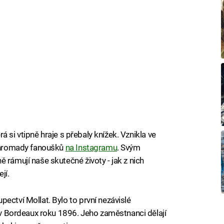
erá si vtipně hraje s přebaly knížek. Vznikla ve
ž hromady fanoušků
na Instagramu
. Svým
 rámují naše skutečné životy - jak z nich
jí.
ectví Mollat. Bylo to první nezávislé
o v Bordeaux roku 1896. Jeho zaměstnanci dělají