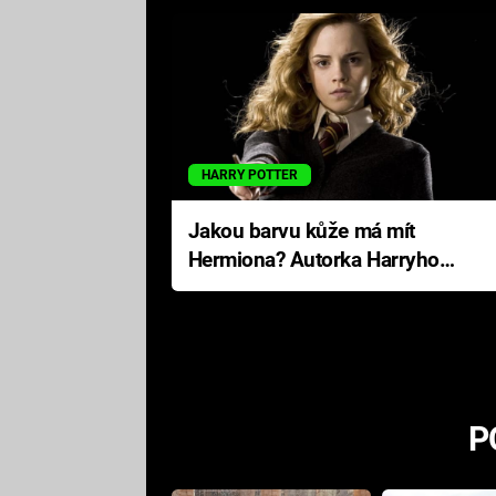
HARRY POTTER
Jakou barvu kůže má mít
Hermiona? Autorka Harryho
Pottera přišla s ráznou
odpovědí
P