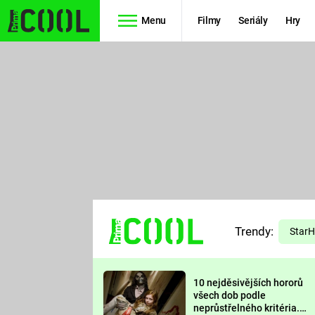
Menu
Filmy
Seriály
Hry
Seriály
Filmy
SIMPSONOVI
STAR WARS
HVĚZDNÁ
AVENGERS
BRÁNA
RYCHLE A
TEORIE
ZBĚSILE 10
Trendy:
VELKÉHO
Star
PREDÁTOR
TŘESKU
10 nejděsivějších hororů
FUTURAMA
všech dob podle
neprůstřelného kritéria.