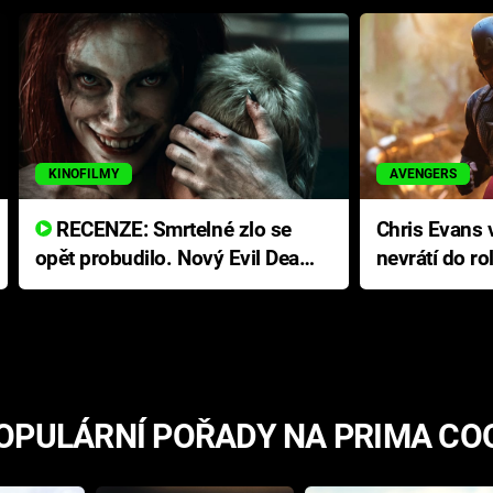
KINOFILMY
AVENGERS
RECENZE: Smrtelné zlo se
Chris Evans v
opět probudilo. Nový Evil Dead
nevrátí do ro
přichází s neodolatelnou
Ameriky
hororovou nabídkou
OPULÁRNÍ POŘADY NA PRIMA CO