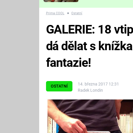
Které děsivé pecky vám
nejvíc zvednou tep?
Prima COOL
■
Ostatní
GALERIE: 18 vtip
dá dělat s knížk
fantazie!
14. března 2017 12:31
OSTATNÍ
Radek Londin