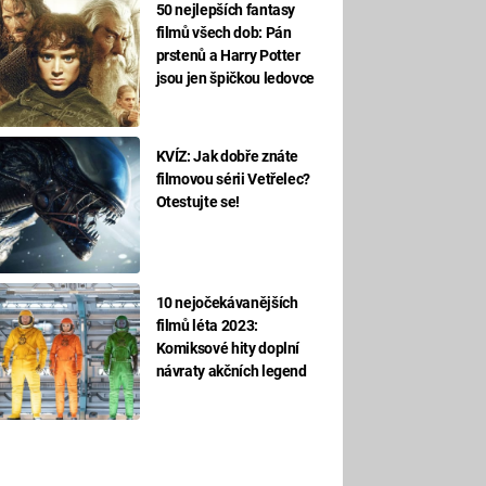
50 nejlepších fantasy
filmů všech dob: Pán
prstenů a Harry Potter
jsou jen špičkou ledovce
KVÍZ: Jak dobře znáte
filmovou sérii Vetřelec?
Otestujte se!
10 nejočekávanějších
filmů léta 2023:
Komiksové hity doplní
návraty akčních legend