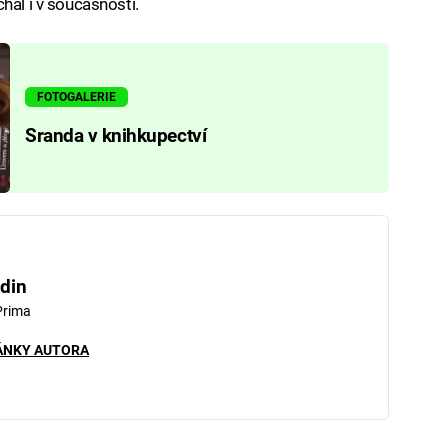
hal i v současnosti.
FOTOGALERIE
Sranda v knihkupectví
din
Prima
ÁNKY AUTORA