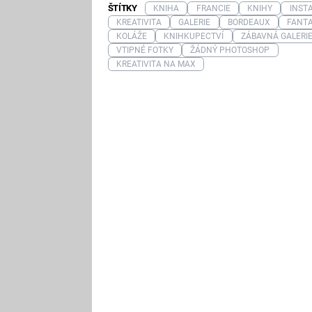
ŠTÍTKY
KNIHA
FRANCIE
KNIHY
INST
KREATIVITA
GALERIE
BORDEAUX
FANTA
KOLÁŽE
KNIHKUPECTVÍ
ZÁBAVNÁ GALERI
VTIPNÉ FOTKY
ŽÁDNÝ PHOTOSHOP
KREATIVITA NA MAX