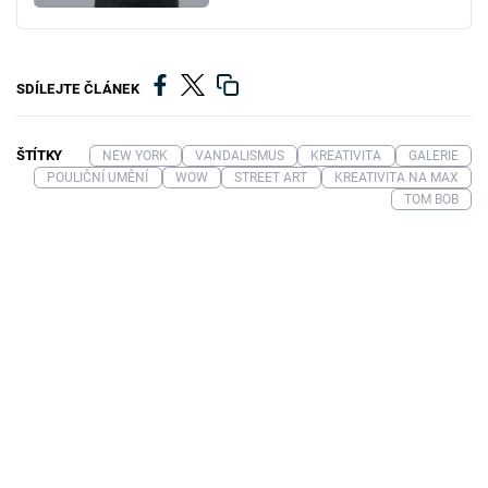
SDÍLEJTE ČLÁNEK
ŠTÍTKY
NEW YORK
VANDALISMUS
KREATIVITA
GALERIE
POULIČNÍ UMĚNÍ
WOW
STREET ART
KREATIVITA NA MAX
TOM BOB