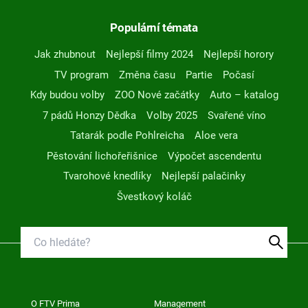
Populární témata
Jak zhubnout
Nejlepší filmy 2024
Nejlepší horory
TV program
Změna času
Partie
Počasí
Kdy budou volby
ZOO Nové začátky
Auto – katalog
7 pádů Honzy Dědka
Volby 2025
Svařené víno
Tatarák podle Pohlreicha
Aloe vera
Pěstování lichořeřišnice
Výpočet ascendentu
Tvarohové knedlíky
Nejlepší palačinky
Švestkový koláč
O FTV Prima
Management