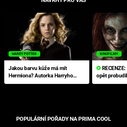
HARRY POTTER
KINOFILMY
Jakou barvu kůže má mít
RECENZE: Smrtelné zlo se
Hermiona? Autorka Harryho
opět probudi
Pottera přišla s ráznou
přichází s n
odpovědí
hororovou n
POPULÁRNÍ POŘADY NA PRIMA COOL