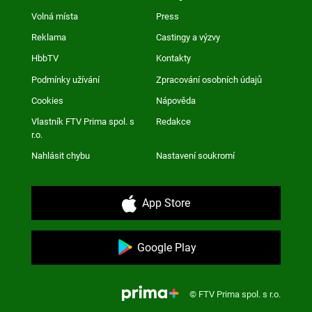
Volná místa
Press
Reklama
Castingy a výzvy
HbbTV
Kontakty
Podmínky užívání
Zpracování osobních údajů
Cookies
Nápověda
Vlastník FTV Prima spol. s
Redakce
r.o.
Nahlásit chybu
Nastavení soukromí
App Store
Google Play
© FTV Prima spol. s r.o.