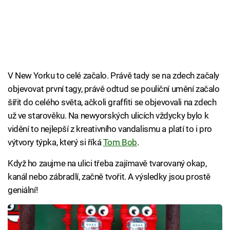
V New Yorku to celé začalo. Právě tady se na zdech začaly
objevovat první tagy, právě odtud se pouliční umění začalo
šířit do celého světa, ačkoli graffiti se objevovali na zdech
už ve starověku. Na newyorských ulicích vždycky bylo k
vidění to nejlepší z kreativního vandalismu a platí to i pro
výtvory týpka, který si říká
Tom Bob
.
Když ho zaujme na ulici třeba zajímavě tvarovaný okap,
kanál nebo zábradlí, začně tvořit. A výsledky jsou prostě
geniální!