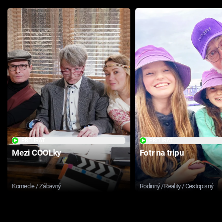
PŘEHRÁT
PŘEHRÁT
Mezi COOLky
Fotr na tripu
Komedie / Zábavný
Rodinný / Reality / Cestopisný