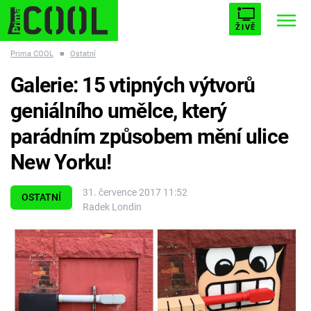
ŽIVĚ
Prima COOL
■
Ostatní
STARHOUSE
BUFFY, PŘEMOŽITELKA UPÍRŮ
Trendy:
Galerie: 15 vtipných výtvorů
ESCAPE
PLNEJ KOTEL
AVENGERS 5
geniálního umělce, který
parádním způsobem mění ulice
New Yorku!
Témata
31. července 2017 11:52
OSTATNÍ
Radek Londin
Filmy
Seriály
Hry