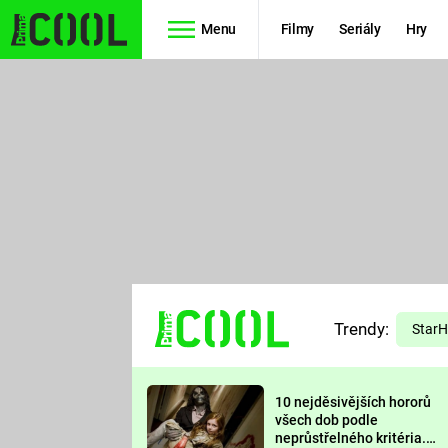
Menu
Filmy
Seriály
Hry
Seriály
Filmy
SIMPSONOVI
STAR WARS
HVĚZDNÁ
AVENGERS
BRÁNA
RYCHLE A
TEORIE
ZBĚSILE 10
Trendy:
VELKÉHO
Star
PREDÁTOR
TŘESKU
10 nejděsivějších hororů
FUTURAMA
všech dob podle
neprůstřelného kritéria.