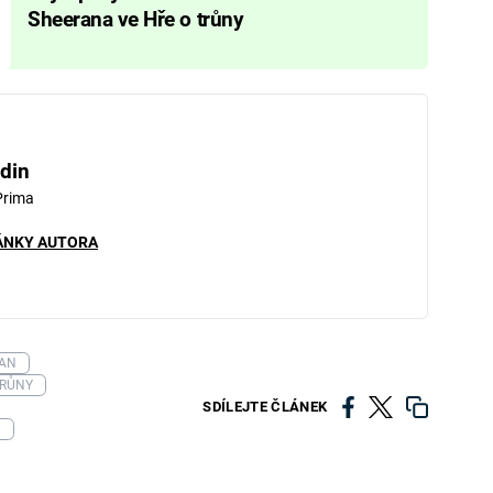
Sheerana ve Hře o trůny
din
Prima
ÁNKY AUTORA
RAN
TRŮNY
SDÍLEJTE ČLÁNEK
E