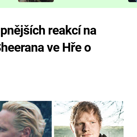
představit
ipnějších reakcí na
Sheerana ve Hře o