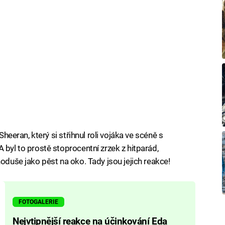
Sheeran, který si střihnul roli vojáka ve scéně s
 byl to prostě stoprocentní zrzek z hitparád,
noduše jako pěst na oko. Tady jsou jejich reakce!
FOTOGALERIE
Nejvtipnější reakce na účinkování Eda