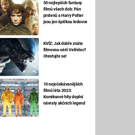
50 nejlepších fantasy
filmů všech dob: Pán
prstenů a Harry Potter
jsou jen špičkou ledovce
KVÍZ: Jak dobře znáte
filmovou sérii Vetřelec?
Otestujte se!
10 nejočekávanějších
filmů léta 2023:
Komiksové hity doplní
návraty akčních legend