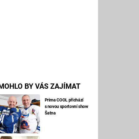
MOHLO BY VÁS ZAJÍMAT
Prima COOL přichází
s novou sportovní show
Šatna