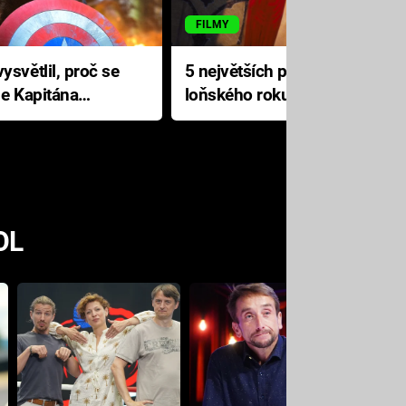
FILMY
ysvětlil, proč se
5 největších propadáků
le Kapitána
loňského roku: Disney na
jediné katastrofě prodělal 200
milionů dolarů
OL