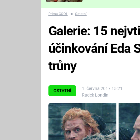
Které děsivé pecky vám
nejvíc zvednou tep?
Prima COOL
■
Ostatní
Galerie: 15 nejvt
účinkování Eda 
trůny
1. června 2017 15:21
OSTATNÍ
Radek Londin