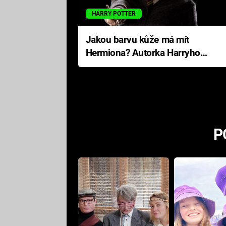
HARRY POTTER
Jakou barvu kůže má mít
Hermiona? Autorka Harryho
Pottera přišla s ráznou
odpovědí
P