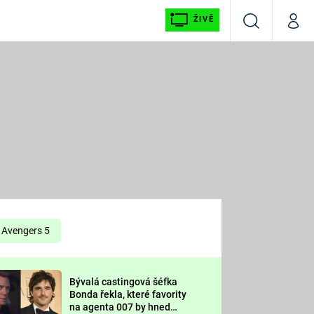
ŽIVĚ
Vyhledávání
Můj p
Prima+
É
CNN Prima NEWS
E
Prima FRESH
ŠÍ
Prima LIVING
E
Prima Ženy
Avengers 5
Prima LAJK
Bývalá castingová šéfka
OOL
Bonda řekla, které favority
Sledujte nás
na agenta 007 by hned