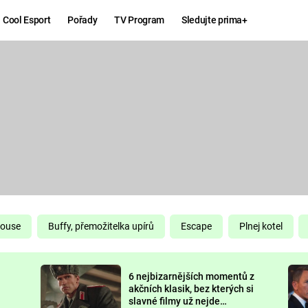
Cool Esport
Pořady
TV Program
Sledujte prima+
Hry
Zábava
MAFIA
ZÁBAVN
GALERI
GTA 6
NEJLEP
KINGDOM
KOMEDI
COME:
DELIVERANCE
CHUCK
House
Buffy, přemožitelka upírů
Escape
Plnej kotel
NORRIS
ESPORT
6 nejbizarnějších momentů z
DEADP
akčních klasik, bez kterých si
slavné filmy už nejde