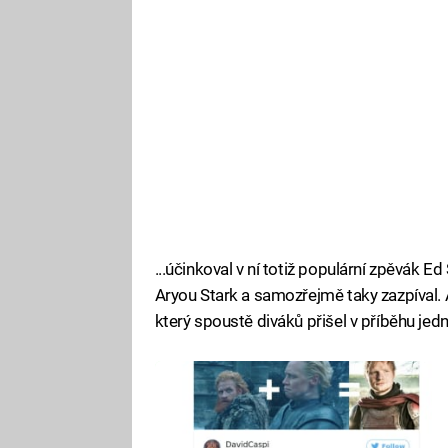
...účinkoval v ní totiž populární zpěvák Ed 
Aryou Stark a samozřejmě taky zazpíval. A
který spoustě diváků přišel v příběhu jed