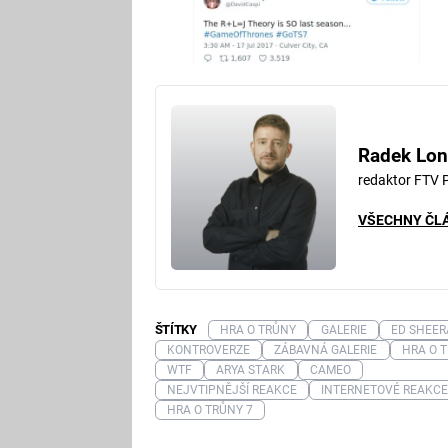
Radek Lon
redaktor FTV 
VŠECHNY ČL
ŠTÍTKY
HRA O TRŮNY
GALERIE
ED SHEE
KONTROVERZE
ZÁBAVNÁ GALERIE
HRA O 
WTF
ARYA STARK
CAMEO
NEJVTIPNĚJŠÍ REAKCE
INTERNETOVÉ REAKC
HRA O TRŮNY 7