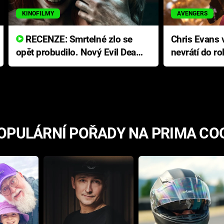
KINOFILMY
AVENGERS
RECENZE: Smrtelné zlo se
Chris Evans v
opět probudilo. Nový Evil Dead
nevrátí do ro
přichází s neodolatelnou
Ameriky
hororovou nabídkou
OPULÁRNÍ POŘADY NA PRIMA CO