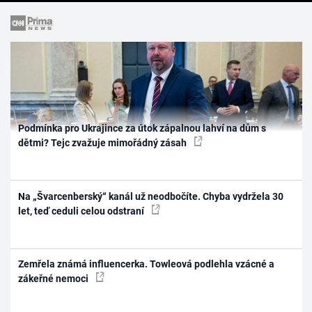
Podmínka pro Ukrajince za útok zápalnou lahví na dům s
dětmi? Tejc zvažuje mimořádný zásah
Na „Švarcenberský“ kanál už neodbočíte. Chyba vydržela 30
let, teď ceduli celou odstraní
Zemřela známá influencerka. Towleová podlehla vzácné a
zákeřné nemoci