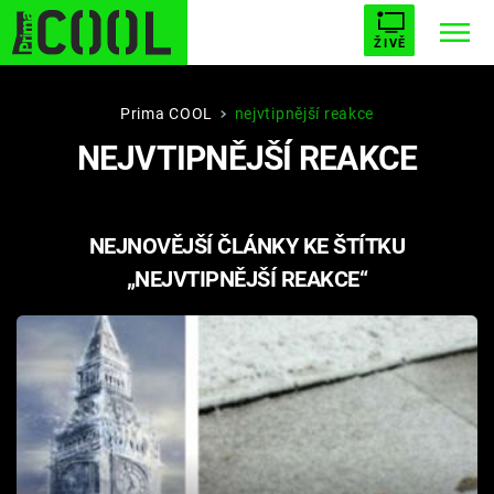
ŽIVĚ
STARHOUSE
BUFFY, PŘEMOŽITELKA UPÍRŮ
Trendy:
Prima COOL
nejvtipnější reakce
NEJVTIPNĚJŠÍ REAKCE
ESCAPE
PLNEJ KOTEL
AVENGERS 5
NEJNOVĚJŠÍ ČLÁNKY KE ŠTÍTKU
„NEJVTIPNĚJŠÍ REAKCE“
Témata
Filmy
Seriály
Hry