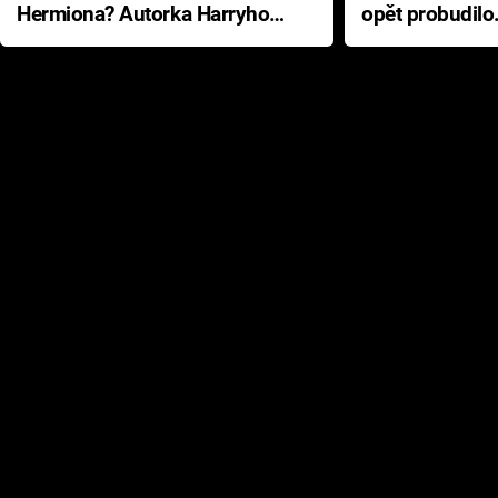
Hermiona? Autorka Harryho
opět probudilo
Pottera přišla s ráznou
přichází s neo
odpovědí
hororovou nab