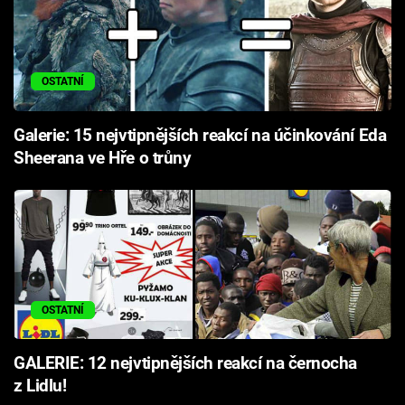
OSTATNÍ
Galerie: 15 nejvtipnějších reakcí na účinkování Eda
Sheerana ve Hře o trůny
OSTATNÍ
GALERIE: 12 nejvtipnějších reakcí na černocha
z Lidlu!