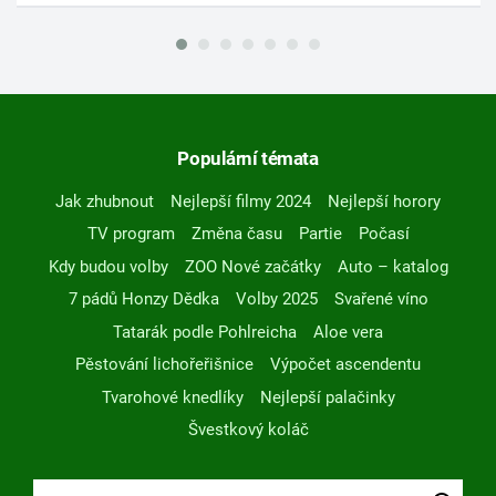
Populární témata
Jak zhubnout
Nejlepší filmy 2024
Nejlepší horory
TV program
Změna času
Partie
Počasí
Kdy budou volby
ZOO Nové začátky
Auto – katalog
7 pádů Honzy Dědka
Volby 2025
Svařené víno
Tatarák podle Pohlreicha
Aloe vera
Pěstování lichořeřišnice
Výpočet ascendentu
Tvarohové knedlíky
Nejlepší palačinky
Švestkový koláč