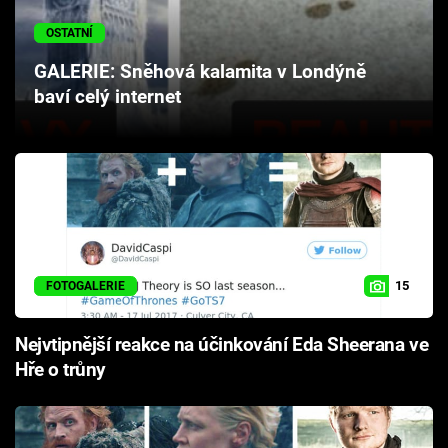
Cool Esport
OSTATNÍ
Pořady
GALERIE: Sněhová kalamita v Londýně
baví celý internet
TV Program
Sledujte prima+
Přihlášení
15
FOTOGALERIE
Sledujte nás
Nejvtipnější reakce na účinkování Eda Sheerana ve
Hře o trůny