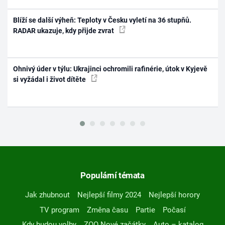
Blíží se další výheň: Teploty v Česku vyletí na 36 stupňů.
RADAR ukazuje, kdy přijde zvrat
Ohnivý úder v týlu: Ukrajinci ochromili rafinérie, útok v Kyjevě
si vyžádal i život dítěte
Populární témata
Jak zhubnout
Nejlepší filmy 2024
Nejlepší horory
TV program
Změna času
Partie
Počasí
Kdy budou volby
ZOO Nové začátky
Auto – katalog