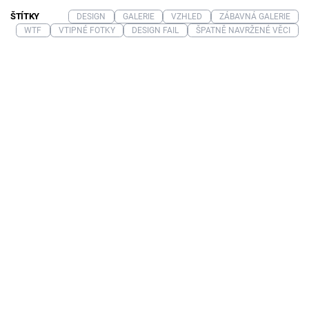
ŠTÍTKY
DESIGN
GALERIE
VZHLED
ZÁBAVNÁ GALERIE
WTF
VTIPNÉ FOTKY
DESIGN FAIL
ŠPATNĚ NAVRŽENÉ VĚCI