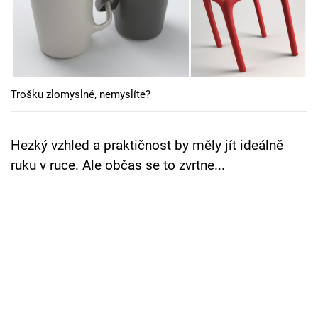
Cool Esport
Pořady
TV Program
Trošku zlomyslné, nemyslíte?
Sledujte prima+
Hezký vzhled a praktičnost by měly jít ideálně
Přihlášení
ruku v ruce. Ale občas se to zvrtne...
Sledujte nás