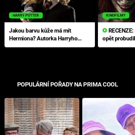
HARRY POTTER
KINOFILMY
Jakou barvu kůže má mít
RECENZE: Smrtelné zlo se
Hermiona? Autorka Harryho
opět probudi
Pottera přišla s ráznou
přichází s n
odpovědí
hororovou n
POPULÁRNÍ POŘADY NA PRIMA COOL