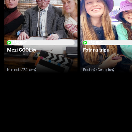
PŘEHRÁT
PŘEHRÁT
Mezi COOLky
Fotr na tripu
Komedie / Zábavný
Rodinný / Cestopisný