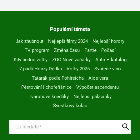
Populární témata
Jak zhubnout
Nejlepší filmy 2024
Nejlepší horory
TV program
Změna času
Partie
Počasí
Kdy budou volby
ZOO Nové začátky
Auto – katalog
7 pádů Honzy Dědka
Volby 2025
Svařené víno
Tatarák podle Pohlreicha
Aloe vera
Pěstování lichořeřišnice
Výpočet ascendentu
Tvarohové knedlíky
Nejlepší palačinky
Švestkový koláč