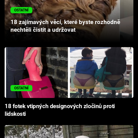
Cool Esport
OSTATNÍ
Pořady
18 zajímavých věcí, které byste rozhodně
nechtěli čistit a udržovat
TV Program
Sledujte prima+
Přihlášení
OSTATNÍ
Sledujte nás
18 fotek vtipných designových zločinů proti
lidskosti