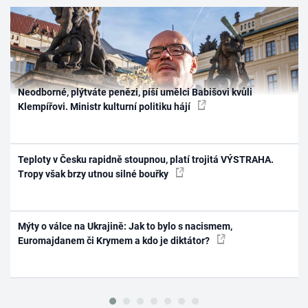
Neodborné, plýtváte penězi, píší umělci Babišovi kvůli
Klempířovi. Ministr kulturní politiku hájí
Teploty v Česku rapidně stoupnou, platí trojitá VÝSTRAHA.
Tropy však brzy utnou silné bouřky
Mýty o válce na Ukrajině: Jak to bylo s nacismem,
Euromajdanem či Krymem a kdo je diktátor?