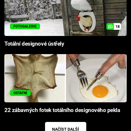
18
FOTOGALERIE
Totální designové ústřely
OSTATNÍ
22 zábavných fotek totálního designového pekla
NAČÍST DALŠÍ