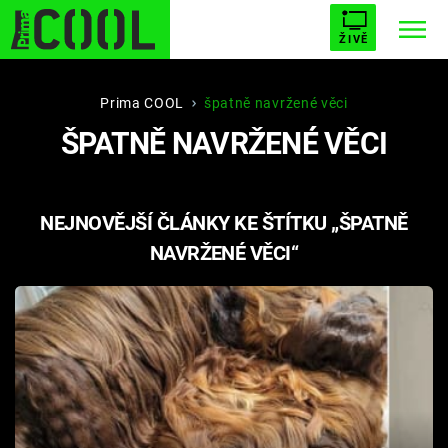
ŽIVĚ
STARHOUSE
BUFFY, PŘEMOŽITELKA UPÍRŮ
Trendy:
Prima COOL
špatně navržené věci
ŠPATNĚ NAVRŽENÉ VĚCI
ESCAPE
PLNEJ KOTEL
AVENGERS 5
NEJNOVĚJŠÍ ČLÁNKY KE ŠTÍTKU „ŠPATNĚ
NAVRŽENÉ VĚCI“
Témata
Filmy
Seriály
Hry