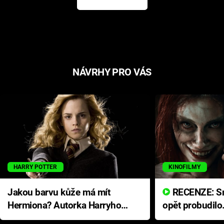
NÁVRHY PRO VÁS
HARRY POTTER
KINOFILMY
Jakou barvu kůže má mít
RECENZE: Smrtelné zlo se
Hermiona? Autorka Harryho
opět probudilo
Pottera přišla s ráznou
přichází s neo