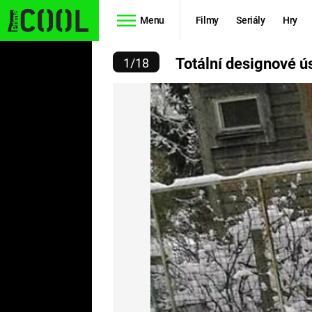
Menu
Filmy
Seriály
Hry
Í DESIGNOVÉ ÚSTŘELY
Totální designové ús
1
/
18
Seriály
Filmy
SIMPSONOVI
STAR WARS
HVĚZDNÁ
AVENGERS
BRÁNA
RYCHLE A
TEORIE
ZBĚSILE 10
VELKÉHO
PREDÁTOR
TŘESKU
FUTURAMA