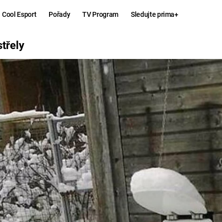
Cool Esport
Pořady
TV Program
Sledujte prima+
třely
Hry
Zábava
MAFIA
ZÁBAVN
GALERI
GTA 6
NEJLEP
KINGDOM
KOMEDI
COME:
DELIVERANCE
CHUCK
NORRIS
ESPORT
DEADP