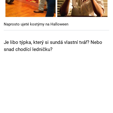
Cool Esport
Pořady
Naprosto ujeté kostýmy na Halloween
TV Program
Sledujte prima+
Je libo týpka, který si sundá vlastní tvář? Nebo
snad chodící ledničku?
Přihlášení
Sledujte nás