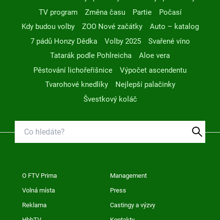
TV program
Změna času
Partie
Počasí
Kdy budou volby
ZOO Nové začátky
Auto – katalog
7 pádů Honzy Dědka
Volby 2025
Svařené víno
Tatarák podle Pohlreicha
Aloe vera
Pěstování lichořeřišnice
Výpočet ascendentu
Tvarohové knedlíky
Nejlepší palačinky
Švestkový koláč
O FTV Prima
Management
Volná místa
Press
Reklama
Castingy a výzvy
HbbTV
Kontakty