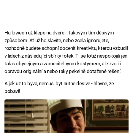
Halloween už klepe na dveře... takovým tím děsivým
způsobem. Ať už ho slavíte, nebo zcela ignorujete,
rozhodně budete schopní docenit kreativitu, kterou vzbudil
v lidech z následující sbírky fotek. Ti se totiž nespokojili jen
tak s obyčejným a zaměnitelnýcm kostýmem, ale zvolili
opravdu originální a nebo taky pekelně dotažené řešení.
A jak už to bývá, nemusí být nutně děsivé - hlavně, že
pobaví!