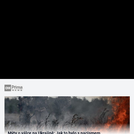
Mýty o válce na Ukrajině: Jak to bylo s nacismem,