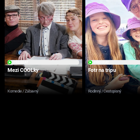
PŘEHRÁT
PŘEHRÁT
Mezi COOLky
Fotr na tripu
Komedie / Zábavný
Rodinný / Cestopisný