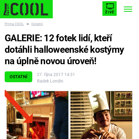
ŽIVĚ
Prima COOL
■
Ostatní
STARHOUSE
BUFFY, PŘEMOŽITELKA UPÍRŮ
Trendy:
GALERIE: 12 fotek lidí, kteří
ESCAPE
PLNEJ KOTEL
AVENGERS 5
dotáhli halloweenské kostýmy
na úplně novou úroveň!
27. října 2017 14:31
OSTATNÍ
Radek Londin
Témata
Filmy
Seriály
Hry