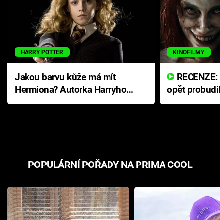
HARRY POTTER
KINOFILMY
Jakou barvu kůže má mít
RECENZE: Smrtelné zlo se
Hermiona? Autorka Harryho
opět probudi
Pottera přišla s ráznou
přichází s n
odpovědí
hororovou n
POPULÁRNÍ POŘADY NA PRIMA COOL