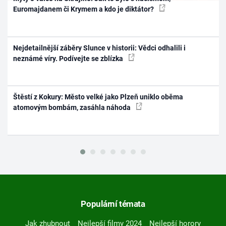
Euromajdanem či Krymem a kdo je diktátor?
Nejdetailnější záběry Slunce v historii: Vědci odhalili i
neznámé víry. Podívejte se zblízka
Štěstí z Kokury: Město velké jako Plzeň uniklo oběma
atomovým bombám, zasáhla náhoda
Populární témata
Jak zhubnout
Nejlepší filmy 2024
Nejlepší horory