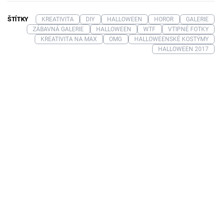
ŠTÍTKY
KREATIVITA
DIY
HALLOWEEN
HOROR
GALERIE
ZÁBAVNÁ GALERIE
HALLOWEEN
WTF
VTIPNÉ FOTKY
KREATIVITA NA MAX
OMG
HALLOWEENSKÉ KOSTÝMY
HALLOWEEN 2017