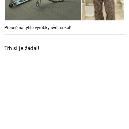
Cool Esport
Pořady
Přesně na tyhle výrobky svět čekal!
TV Program
Sledujte prima+
Trh si je žádal!
Přihlášení
Sledujte nás