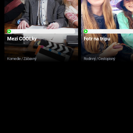
PŘEHRÁT
PŘEHRÁT
Mezi COOLky
Fotr na tripu
Komedie / Zábavný
Rodinný / Cestopisný