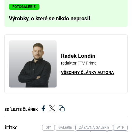
FOTOGALERIE
Výrobky, o které se nikdo neprosil
Radek Londin
redaktor FTV Prima
VŠECHNY ČLÁNKY AUTORA
SDÍLEJTE ČLÁNEK
ŠTÍTKY
DIY
GALERIE
ZÁBAVNÁ GALERIE
WTF