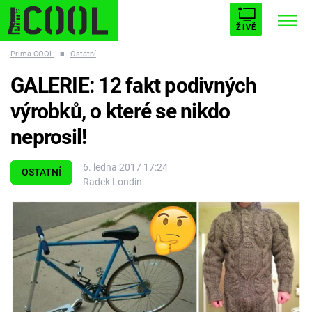
ŽIVĚ
Prima COOL
■
Ostatní
STARHOUSE
BUFFY, PŘEMOŽITELKA UPÍRŮ
Trendy:
GALERIE: 12 fakt podivných
ESCAPE
PLNEJ KOTEL
AVENGERS 5
výrobků, o které se nikdo
neprosil!
6. ledna 2017 17:24
OSTATNÍ
Radek Londin
Témata
Filmy
Seriály
Hry