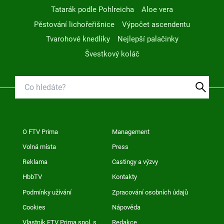
Tatarák podle Pohlreicha
Aloe vera
Pěstování lichořeřišnice
Výpočet ascendentu
Tvarohové knedlíky
Nejlepší palačinky
Švestkový koláč
O FTV Prima
Management
Volná místa
Press
Reklama
Castingy a výzvy
HbbTV
Kontakty
Podmínky užívání
Zpracování osobních údajů
Cookies
Nápověda
Vlastník FTV Prima spol. s
Redakce