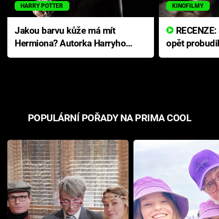
HARRY POTTER
KINOFILMY
Jakou barvu kůže má mít
RECENZE: Smrtelné zlo se
Hermiona? Autorka Harryho
opět probudi
Pottera přišla s ráznou
přichází s n
odpovědí
hororovou n
POPULÁRNÍ POŘADY NA PRIMA COOL