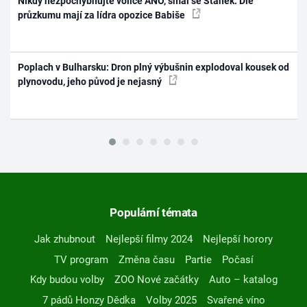
Nikdy nezpochybňujte voliče ANO, smál se Staněk. Dle
průzkumu mají za lídra opozice Babiše
Poplach v Bulharsku: Dron plný výbušnin explodoval kousek od
plynovodu, jeho původ je nejasný
Populární témata
Jak zhubnout
Nejlepší filmy 2024
Nejlepší horory
TV program
Změna času
Partie
Počasí
Kdy budou volby
ZOO Nové začátky
Auto – katalog
7 pádů Honzy Dědka
Volby 2025
Svařené víno