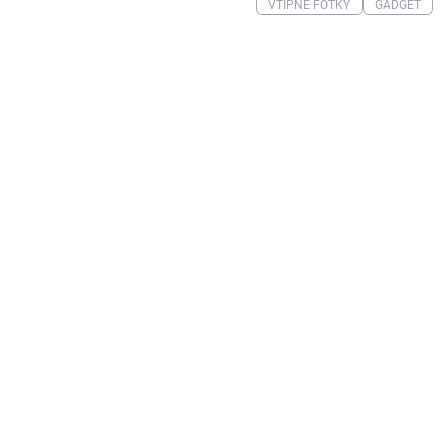
VTIPNÉ FOTKY
GADGET