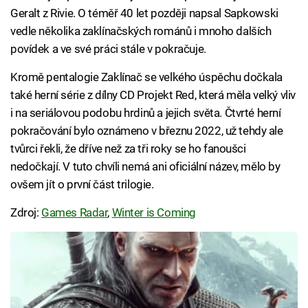
Geralt z Rivie. O téměř 40 let později napsal Sapkowski
vedle několika zaklínačských románů i mnoho dalších
povídek a ve své práci stále v pokračuje.
Kromě pentalogie Zaklínač se velkého úspěchu dočkala
také herní série z dílny CD Projekt Red, která měla velký vliv
i na seriálovou podobu hrdinů a jejich světa. Čtvrté herní
pokračování bylo oznámeno v březnu 2022, už tehdy ale
tvůrci řekli, že dříve než za tři roky se ho fanoušci
nedočkají. V tuto chvíli nemá ani oficiální název, mělo by
ovšem jít o první část trilogie.
Zdroj:
Games Radar
,
Winter is Coming