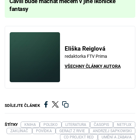
Cavill bude máchat mečem v jiné ikonické
fantasy
Eliška Reiglová
redaktorka FTV Prima
VŠECHNY ČLÁNKY AUTORA
SDÍLEJTE ČLÁNEK
ŠTÍTKY
KNIHA
POLSKO
LITERATURA
ČASOPIS
NETFLIX
ZAKLÍNAČ
POVÍDKA
GERALT Z RIVIE
ANDRZEJ SAPKOWSKI
CD PROJEKT RED
UMĚNÍ A ZÁBAVA