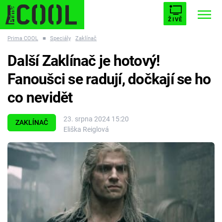
ŽIVĚ
Prima COOL
■
Speciály
Zaklínač
STARHOUSE
BUFFY, PŘEMOŽITELKA UPÍRŮ
Trendy:
Další Zaklínač je hotový!
ESCAPE
PLNEJ KOTEL
AVENGERS 5
Fanoušci se radují, dočkají se ho
co nevidět
23. srpna 2024 15:20
ZAKLÍNAČ
Eliška Reiglová
Témata
Filmy
Seriály
Hry