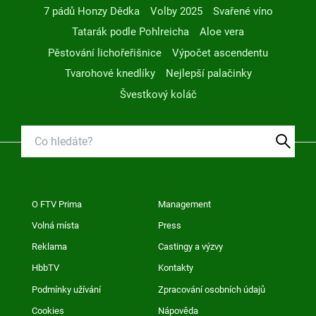
7 pádů Honzy Dědka
Volby 2025
Svařené víno
Tatarák podle Pohlreicha
Aloe vera
Pěstování lichořeřišnice
Výpočet ascendentu
Tvarohové knedlíky
Nejlepší palačinky
Švestkový koláč
O FTV Prima
Management
Volná místa
Press
Reklama
Castingy a výzvy
HbbTV
Kontakty
Podmínky užívání
Zpracování osobních údajů
Cookies
Nápověda