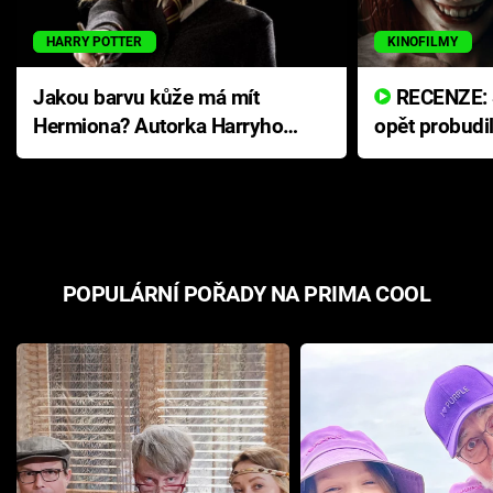
HARRY POTTER
KINOFILMY
Jakou barvu kůže má mít
RECENZE: Smrtelné zlo se
Hermiona? Autorka Harryho
opět probudi
Pottera přišla s ráznou
přichází s n
odpovědí
hororovou n
POPULÁRNÍ POŘADY NA PRIMA COOL