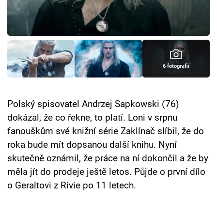
Cool Esport
Pořady
TV Program
6 fotografií
Sledujte prima+
Polský spisovatel Andrzej Sapkowski (76)
Přihlášení
dokázal, že co řekne, to platí. Loni v srpnu
fanouškům své knižní série Zaklínač slíbil, že do
roka bude mít dopsanou další knihu. Nyní
Sledujte nás
skutečně oznámil, že práce na ní dokončil a že by
měla jít do prodeje ještě letos. Půjde o první dílo
o Geraltovi z Rivie po 11 letech.