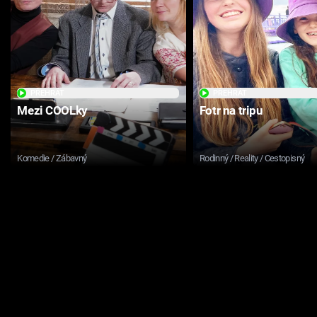
PŘEHRÁT
PŘEHRÁT
Mezi COOLky
Fotr na tripu
Komedie / Zábavný
Rodinný / Reality / Cestopisný