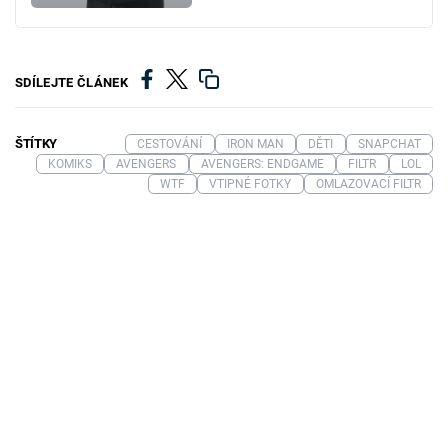
SDÍLEJTE ČLÁNEK
ŠTÍTKY
CESTOVÁNÍ
IRON MAN
DĚTI
SNAPCHAT
KOMIKS
AVENGERS
AVENGERS: ENDGAME
FILTR
LOL
WTF
VTIPNÉ FOTKY
OMLAZOVACÍ FILTR