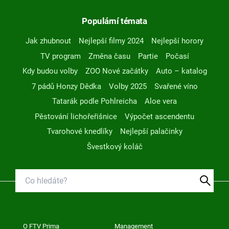
Populární témata
Jak zhubnout
Nejlepší filmy 2024
Nejlepší horory
TV program
Změna času
Partie
Počasí
Kdy budou volby
ZOO Nové začátky
Auto – katalog
7 pádů Honzy Dědka
Volby 2025
Svařené víno
Tatarák podle Pohlreicha
Aloe vera
Pěstování lichořeřišnice
Výpočet ascendentu
Tvarohové knedlíky
Nejlepší palačinky
Švestkový koláč
O FTV Prima
Management