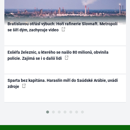
Bratislavou otřásl výbuch: Hoří rafinerie Slovnaft. Metropolí
se šíří dým, zachycuje video
Exšéfa železnic, u kterého se našlo 80 milionů, obvinila
policie. Zajímá se i o další lidi
Sparta bez kapitána. Haraslín míří do Saúdské Arábie, uvádí
zdroje