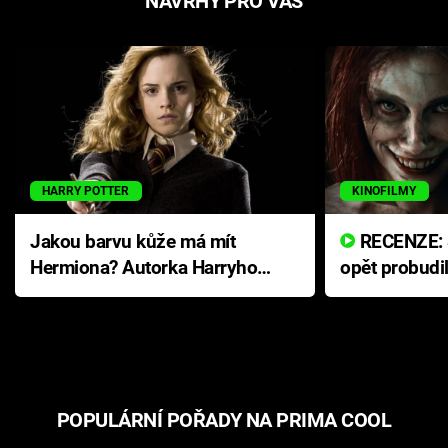
NÁVRHY PRO VÁS
HARRY POTTER
KINOFILMY
Jakou barvu kůže má mít
RECENZE: Smrtelné zlo se
Hermiona? Autorka Harryho
opět probudi
Pottera přišla s ráznou
přichází s n
odpovědí
hororovou n
POPULÁRNÍ POŘADY NA PRIMA COOL