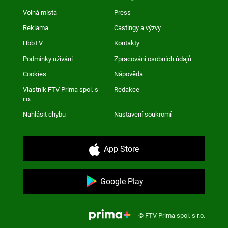
Volná místa
Press
Reklama
Castingy a výzvy
HbbTV
Kontakty
Podmínky užívání
Zpracování osobních údajů
Cookies
Nápověda
Vlastník FTV Prima spol. s
Redakce
r.o.
Nahlásit chybu
Nastavení soukromí
App Store
Google Play
© FTV Prima spol. s r.o.