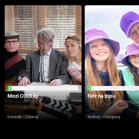
PŘEHRÁT
PŘEHRÁT
Mezi COOLky
Fotr na tripu
Komedie / Zábavný
Rodinný / Cestopisný