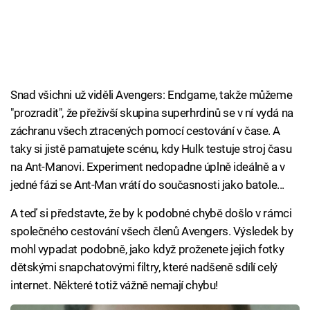
Snad všichni už viděli Avengers: Endgame, takže můžeme
"prozradit", že přeživší skupina superhrdinů se v ní vydá na
záchranu všech ztracených pomocí cestování v čase. A
taky si jistě pamatujete scénu, kdy Hulk testuje stroj času
na Ant-Manovi. Experiment nedopadne úplně ideálně a v
jedné fázi se Ant-Man vrátí do současnosti jako batole...
A teď si představte, že by k podobné chybě došlo v rámci
společného cestování všech členů Avengers. Výsledek by
mohl vypadat podobně, jako když proženete jejich fotky
dětskými snapchatovými filtry, které nadšeně sdílí celý
internet. Některé totiž vážně nemají chybu!