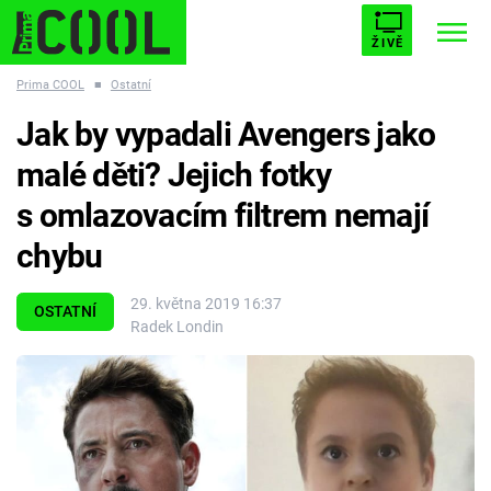
ŽIVĚ
Prima COOL
■
Ostatní
STARHOUSE
BUFFY, PŘEMOŽITELKA UPÍRŮ
Trendy:
Jak by vypadali Avengers jako
ESCAPE
PLNEJ KOTEL
AVENGERS 5
malé děti? Jejich fotky
s omlazovacím filtrem nemají
chybu
Témata
29. května 2019 16:37
OSTATNÍ
Radek Londin
Filmy
Seriály
Hry