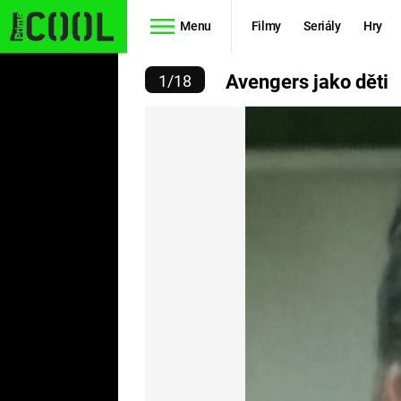
Menu
Filmy
Seriály
Hry
NGERS JAKO DĚTI
Avengers jako děti
1
/
18
Seriály
Filmy
SIMPSONOVI
STAR WARS
HVĚZDNÁ
AVENGERS
BRÁNA
RYCHLE A
TEORIE
ZBĚSILE 10
VELKÉHO
PREDÁTOR
TŘESKU
FUTURAMA