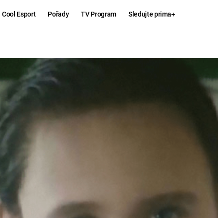
Cool Esport
Pořady
TV Program
Sledujte prima+
Hry
Zábava
MAFIA
ZÁBAVN
GALERI
GTA 6
NEJLEP
KINGDOM
KOMEDI
COME:
DELIVERANCE
CHUCK
NORRIS
ESPORT
DEADP