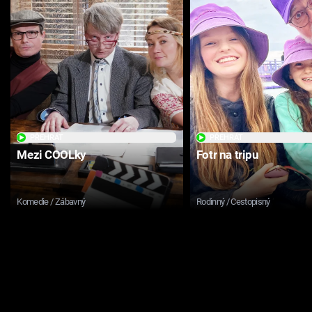
PŘEHRÁT
PŘEHRÁT
Mezi COOLky
Fotr na tripu
Komedie / Zábavný
Rodinný / Cestopisný