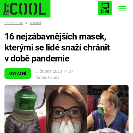
ŽIVĚ
Prima COOL
■
Ostatní
STARHOUSE
BUFFY, PŘEMOŽITELKA UPÍRŮ
Trendy:
16 nejzábavnějších masek,
ESCAPE
PLNEJ KOTEL
AVENGERS 5
kterými se lidé snaží chránit
v době pandemie
3. dubna 2020 14:37
OSTATNÍ
Radek Londin
Témata
Filmy
Seriály
Hry