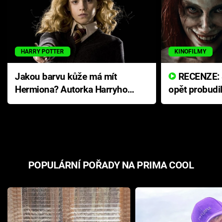
HARRY POTTER
KINOFILMY
Jakou barvu kůže má mít
RECENZE: Smrtelné zlo se
Hermiona? Autorka Harryho
opět probudi
Pottera přišla s ráznou
přichází s n
odpovědí
hororovou n
POPULÁRNÍ POŘADY NA PRIMA COOL