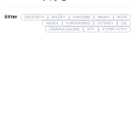
ŠTÍTKY
KREATIVITA
ROUŠKY
PANDEMIE
MASKY
BIZÁR
MASKA
KORONAVIRUS
ÚSTENKY
LOL
ZÁBAVNÁ GALERIE
WTF
VTIPNÉ FOTKY