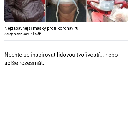
Cool Esport
Pořady
Nejzábavnější masky proti koronaviru
TV Program
Zdroj: reddit.com / koláž
Sledujte prima+
Nechte se inspirovat lidovou tvořivostí... nebo
spíše rozesmát.
Přihlášení
Sledujte nás