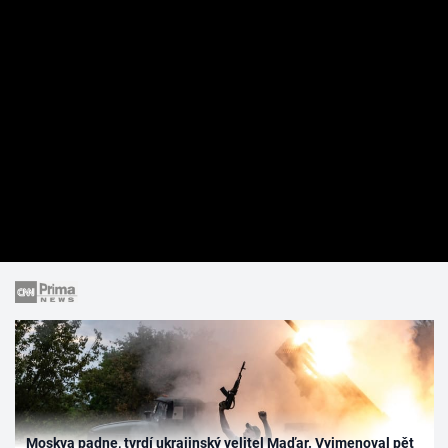
Moskva padne, tvrdí ukrajinský velitel Maďar. Vyjmenoval pět