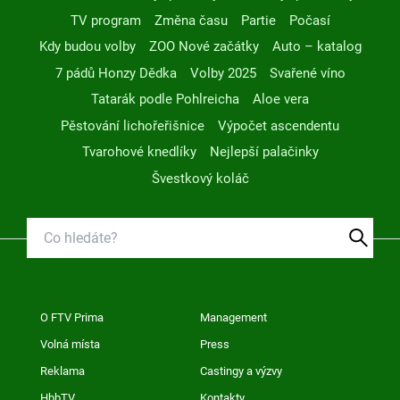
TV program
Změna času
Partie
Počasí
Kdy budou volby
ZOO Nové začátky
Auto – katalog
7 pádů Honzy Dědka
Volby 2025
Svařené víno
Tatarák podle Pohlreicha
Aloe vera
Pěstování lichořeřišnice
Výpočet ascendentu
Tvarohové knedlíky
Nejlepší palačinky
Švestkový koláč
O FTV Prima
Management
Volná místa
Press
Reklama
Castingy a výzvy
HbbTV
Kontakty