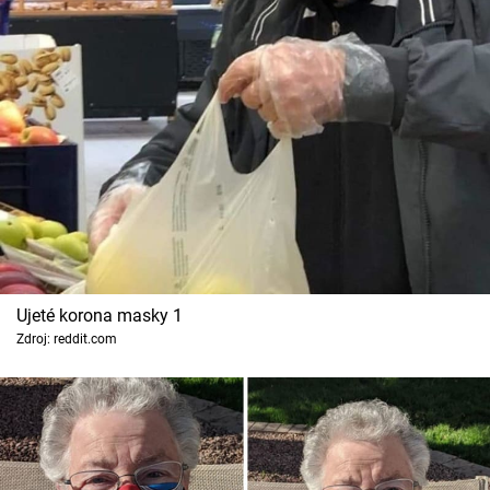
Cool Esport
Pořady
TV Program
Sledujte prima+
Přihlášení
Ujeté korona masky 1
Sledujte nás
Zdroj: reddit.com