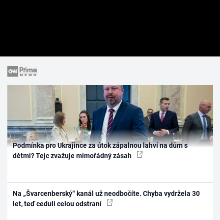
Podmínka pro Ukrajince za útok zápalnou lahví na dům s
dětmi? Tejc zvažuje mimořádný zásah
Na „Švarcenberský“ kanál už neodbočíte. Chyba vydržela 30
let, teď ceduli celou odstraní