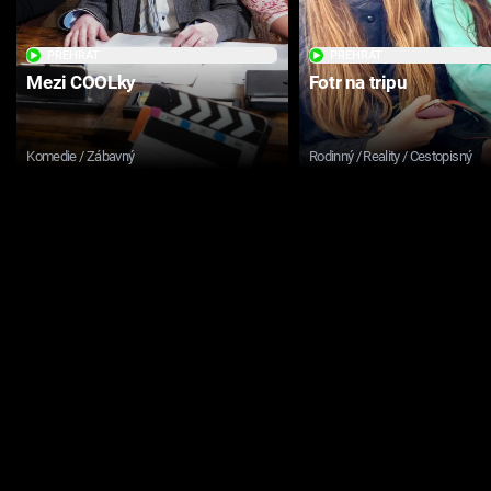
PŘEHRÁT
PŘEHRÁT
Mezi COOLky
Fotr na tripu
Komedie / Zábavný
Rodinný / Reality / Cestopisný