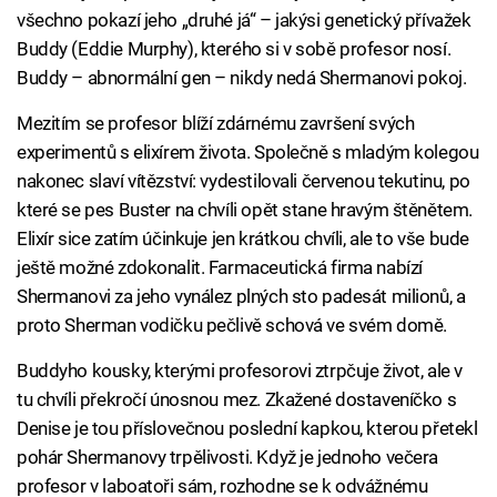
všechno pokazí jeho „druhé já“ – jakýsi genetický přívažek
Buddy (Eddie Murphy), kterého si v sobě profesor nosí.
Buddy – abnormální gen – nikdy nedá Shermanovi pokoj.
Mezitím se profesor blíží zdárnému završení svých
experimentů s elixírem života. Společně s mladým kolegou
nakonec slaví vítězství: vydestilovali červenou tekutinu, po
které se pes Buster na chvíli opět stane hravým štěnětem.
Elixír sice zatím účinkuje jen krátkou chvíli, ale to vše bude
ještě možné zdokonalit. Farmaceutická firma nabízí
Shermanovi za jeho vynález plných sto padesát milionů, a
proto Sherman vodičku pečlivě schová ve svém domě.
Buddyho kousky, kterými profesorovi ztrpčuje život, ale v
tu chvíli překročí únosnou mez. Zkažené dostaveníčko s
Denise je tou příslovečnou poslední kapkou, kterou přetekl
pohár Shermanovy trpělivosti. Když je jednoho večera
profesor v laboatoři sám, rozhodne se k odvážnému