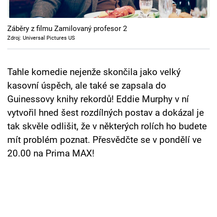
Cool Esport
Záběry z filmu Zamilovaný profesor 2
Pořady
Zdroj: Universal Pictures US
TV Program
Tahle komedie nejenže skončila jako velký
Sledujte prima+
kasovní úspěch, ale také se zapsala do
Guinessovy knihy rekordů! Eddie Murphy v ní
Přihlášení
vytvořil hned šest rozdílných postav a dokázal je
tak skvěle odlišit, že v některých rolích ho budete
mít problém poznat. Přesvědčte se v pondělí ve
Sledujte nás
20.00 na Prima MAX!