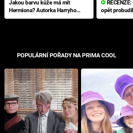
Jakou barvu kůže má mít
RECENZE: Smrtelné zlo se
Hermiona? Autorka Harryho
opět probudi
Pottera přišla s ráznou
přichází s n
odpovědí
hororovou n
POPULÁRNÍ POŘADY NA PRIMA COOL