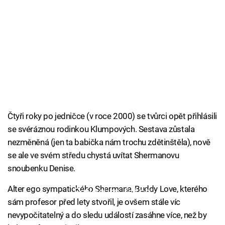
Čtyři roky po jedničce (v roce 2000) se tvůrci opět přihlásili
se svéráznou rodinkou Klumpových. Sestava zůstala
nezměněná (jen ta babička nám trochu zdětinštěla), nově
se ale ve svém středu chystá uvítat Shermanovu
snoubenku Denise.
Alter ego sympatického Shermana, Buddy Love, kterého
Failed to fetch
sám profesor před lety stvořil, je ovšem stále víc
nevypočitatelný a do sledu událostí zasáhne více, než by