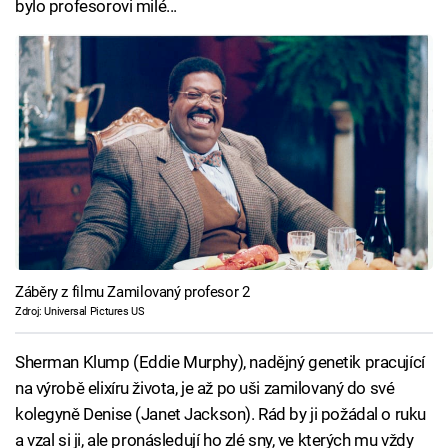
bylo profesorovi milé...
Záběry z filmu Zamilovaný profesor 2
Zdroj: Universal Pictures US
Sherman Klump (Eddie Murphy), nadějný genetik pracující
na výrobě elixíru života, je až po uši zamilovaný do své
kolegyně Denise (Janet Jackson). Rád by ji požádal o ruku
a vzal si ji, ale pronásledují ho zlé sny, ve kterých mu vždy