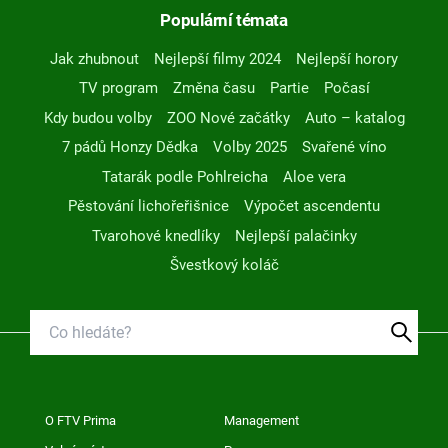
Populární témata
Jak zhubnout
Nejlepší filmy 2024
Nejlepší horory
TV program
Změna času
Partie
Počasí
Kdy budou volby
ZOO Nové začátky
Auto – katalog
7 pádů Honzy Dědka
Volby 2025
Svařené víno
Tatarák podle Pohlreicha
Aloe vera
Pěstování lichořeřišnice
Výpočet ascendentu
Tvarohové knedlíky
Nejlepší palačinky
Švestkový koláč
O FTV Prima
Management