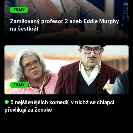
Cool Esport
FILMY
Pořady
Zamilovaný profesor 2 aneb Eddie Murphy
na šestkrát
TV Program
Sledujte prima+
Přihlášení
FILMY
Sledujte nás
5 nejšílenějších komedií, v nichž se chlapci
převlíkají za ženské