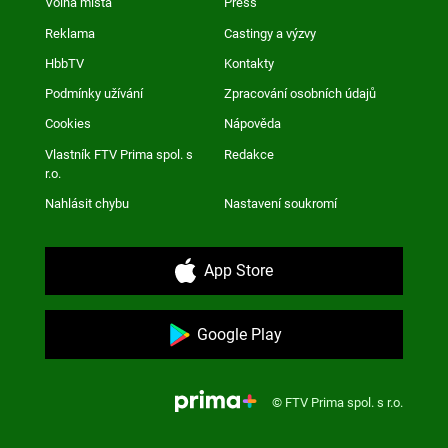
Volná místa
Press
Reklama
Castingy a výzvy
HbbTV
Kontakty
Podmínky užívání
Zpracování osobních údajů
Cookies
Nápověda
Vlastník FTV Prima spol. s
Redakce
r.o.
Nahlásit chybu
Nastavení soukromí
App Store
Google Play
© FTV Prima spol. s r.o.