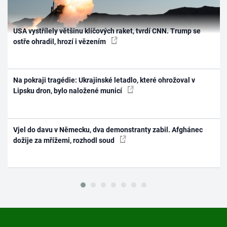
USA vystřílely většinu klíčových raket, tvrdí CNN. Trump se
ostře ohradil, hrozí i vězením
Na pokraji tragédie: Ukrajinské letadlo, které ohrožoval v
Lipsku dron, bylo naložené municí
Vjel do davu v Německu, dva demonstranty zabil. Afghánec
dožije za mřížemi, rozhodl soud