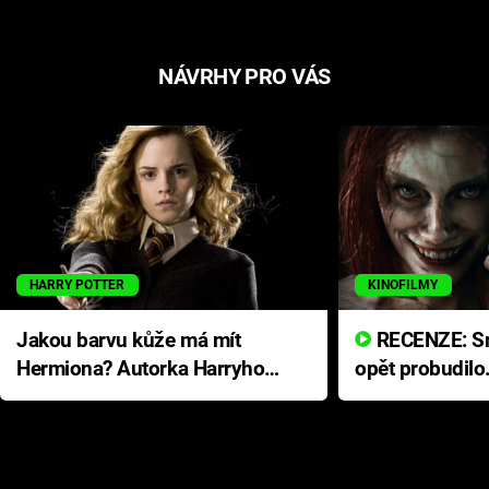
NÁVRHY PRO VÁS
HARRY POTTER
KINOFILMY
Jakou barvu kůže má mít
RECENZE: Smrtelné zlo se
Hermiona? Autorka Harryho
opět probudilo
Pottera přišla s ráznou
přichází s neo
odpovědí
hororovou nab