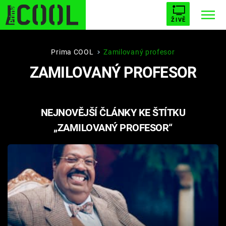
ŽIVĚ
STARHOUSE
BUFFY, PŘEMOŽITELKA UPÍRŮ
Trendy:
Prima COOL
Zamilovaný profesor
ZAMILOVANÝ PROFESOR
ESCAPE
PLNEJ KOTEL
AVENGERS 5
NEJNOVĚJŠÍ ČLÁNKY KE ŠTÍTKU
„ZAMILOVANÝ PROFESOR“
Témata
Filmy
Seriály
Hry