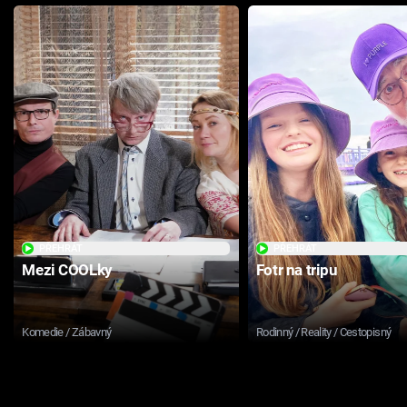
PŘEHRÁT
PŘEHRÁT
Mezi COOLky
Fotr na tripu
Komedie / Zábavný
Rodinný / Reality / Cestopisný