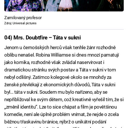
Zamilovaný profesor
Zdroj: Universal pictures
04) Mrs. Doubtfire – Táta v sukni
Jenom u černošských herců však tenhle žánr rozhodně
oblibu nenašel. Robina Williamse si dnes mnozí pamatují
jako komika, rozhodně však zvládal naservírovat i
dramatickou stránku svých postav a Táta v sukni v tom
nebyl odlišný. Zatímco kolegové okolo se mnohdy za
ženské převlékají z ekonomických důvodů, Táta v sukni
byl… táta v sukni. Soudem mu bylo nařízeno, aby se
nepřibližoval ke svým dětem, což kreativně vyřešil tím, že si
„změnil identitu“. Lze to sice chápat a film je povětšinou
komedie, není ale úplně problém vnímat, že nejde o zcela
běžnou třaskavinu bránice, nýbrž o unikátní podání