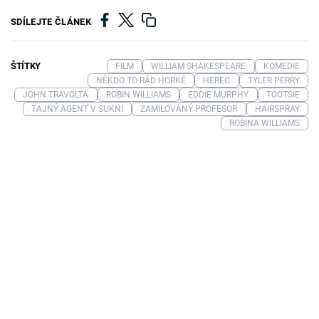
SDÍLEJTE ČLÁNEK
ŠTÍTKY
FILM
WILLIAM SHAKESPEARE
KOMEDIE
NĚKDO TO RÁD HORKÉ
HEREC
TYLER PERRY
JOHN TRAVOLTA
ROBIN WILLIAMS
EDDIE MURPHY
TOOTSIE
TAJNÝ AGENT V SUKNI
ZAMILOVANÝ PROFESOR
HAIRSPRAY
ROBINA WILLIAMS