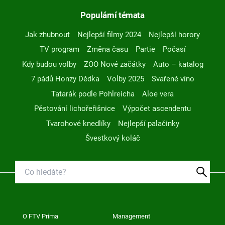
Populární témata
Jak zhubnout
Nejlepší filmy 2024
Nejlepší horory
TV program
Změna času
Partie
Počasí
Kdy budou volby
ZOO Nové začátky
Auto – katalog
7 pádů Honzy Dědka
Volby 2025
Svařené víno
Tatarák podle Pohlreicha
Aloe vera
Pěstování lichořeřišnice
Výpočet ascendentu
Tvarohové knedlíky
Nejlepší palačinky
Švestkový koláč
O FTV Prima
Management