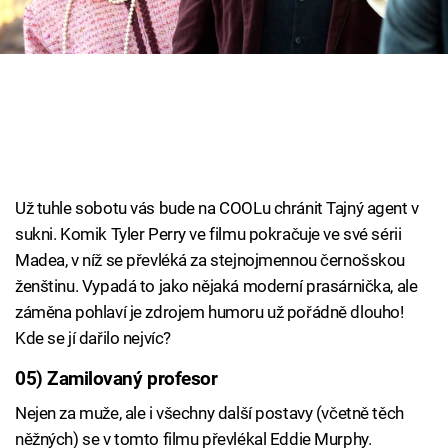
Cool Esport
Pořady
TV Program
Sledujte prima+
Už tuhle sobotu vás bude na COOLu chránit Tajný agent v
Přihlášení
sukni. Komik Tyler Perry ve filmu pokračuje ve své sérii
Madea, v níž se převléká za stejnojmennou černošskou
ženštinu. Vypadá to jako nějaká moderní prasárnička, ale
Sledujte nás
záměna pohlaví je zdrojem humoru už pořádně dlouho!
Kde se jí dařilo nejvíc?
05) Zamilovaný profesor
Nejen za muže, ale i všechny další postavy (včetně těch
něžných) se v tomto filmu převlékal Eddie Murphy.