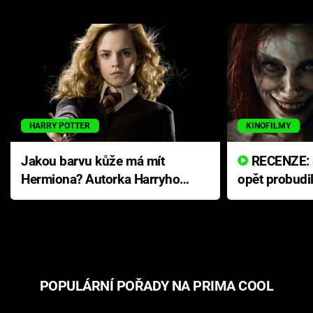
HARRY POTTER
KINOFILMY
Jakou barvu kůže má mít
RECENZE: Smrtelné zlo se
Hermiona? Autorka Harryho
opět probudi
Pottera přišla s ráznou
přichází s n
odpovědí
hororovou n
POPULÁRNÍ POŘADY NA PRIMA COOL