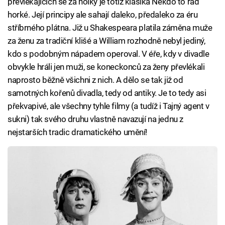
převlékajících se za holky je totiž klasika Někdo to rád
horké. Její principy ale sahají daleko, předaleko za éru
stříbrného plátna. Již u Shakespeara platila záměna muže
za ženu za tradiční klišé a William rozhodně nebyl jediný,
kdo s podobným nápadem operoval. V éře, kdy v divadle
obvykle hráli jen muži, se koneckonců za ženy převlékali
naprosto běžně všichni z nich. A dělo se tak již od
samotných kořenů divadla, tedy od antiky. Je to tedy asi
překvapivé, ale všechny tyhle filmy (a tudíž i Tajný agent v
sukni) tak svého druhu vlastně navazují na jednu z
nejstarších tradic dramatického umění!