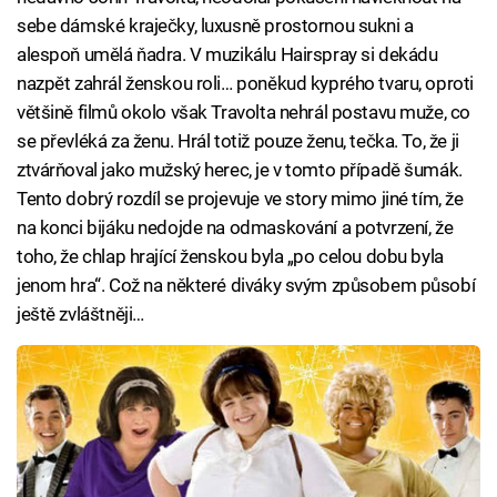
sebe dámské kraječky, luxusně prostornou sukni a
alespoň umělá ňadra. V muzikálu Hairspray si dekádu
nazpět zahrál ženskou roli… poněkud kyprého tvaru, oproti
většině filmů okolo však Travolta nehrál postavu muže, co
se převléká za ženu. Hrál totiž pouze ženu, tečka. To, že ji
ztvárňoval jako mužský herec, je v tomto případě šumák.
Tento dobrý rozdíl se projevuje ve story mimo jiné tím, že
na konci bijáku nedojde na odmaskování a potvrzení, že
toho, že chlap hrající ženskou byla „po celou dobu byla
jenom hra“. Což na některé diváky svým způsobem působí
ještě zvláštněji…