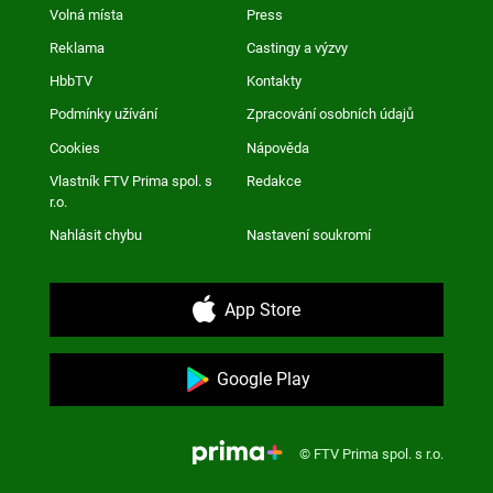
Volná místa
Press
Reklama
Castingy a výzvy
HbbTV
Kontakty
Podmínky užívání
Zpracování osobních údajů
Cookies
Nápověda
Vlastník FTV Prima spol. s
Redakce
r.o.
Nahlásit chybu
Nastavení soukromí
App Store
Google Play
© FTV Prima spol. s r.o.