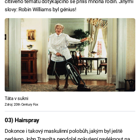
citlivého tématu dotýkajícího se příliš mnoha rodin. Jinými
slovy: Robin Williams byl génius!
Táta v sukni
Zdroj: 20th Century Fox
03) Hairspray
Dokonce i takový maskulinní polobůh, jakým byl ještě
nedávno John Travolta, neodolal pokušení navléknout na