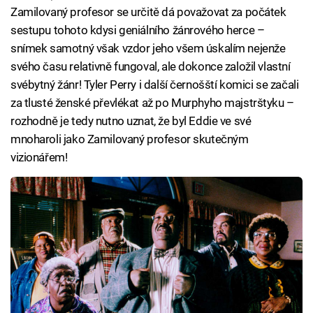
Zamilovaný profesor se určitě dá považovat za počátek
sestupu tohoto kdysi geniálního žánrového herce –
snímek samotný však vzdor jeho všem úskalím nejenže
svého času relativně fungoval, ale dokonce založil vlastní
svébytný žánr! Tyler Perry i další černošští komici se začali
za tlusté ženské převlékat až po Murphyho majstrštyku –
rozhodně je tedy nutno uznat, že byl Eddie ve své
mnoharoli jako Zamilovaný profesor skutečným
vizionářem!