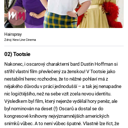
Hairspray
Zdroj: New Line Cinema
02) Tootsie
Nakonec, i oscarový charakterní bard Dustin Hoffman si
střihl vlastní film převlečený za ženskou! V Tootsie jako
nestabilní herec rozhodne, že to něžné pohlaví má z
nějakého důvodu v práci jednodušší – a tak jej nenapadne
nic logičtějšího, než na sebe vzít zcela novou identitu.
Výsledkem byl film, který nejenže vydělal hory peněz, ale
byl nominován na deset (!) Oscarů a dostal se do
kongresové knihovny nejvýznamnějších amerických
snímků vůbec. A to není vůbec špatné. Vlastně lze říct, že