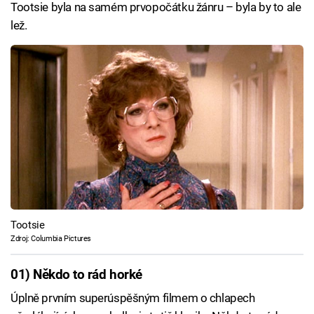
Tootsie byla na samém prvopočátku žánru – byla by to ale
lež.
Tootsie
Zdroj: Columbia Pictures
01) Někdo to rád horké
Úplně prvním superúspěšným filmem o chlapech