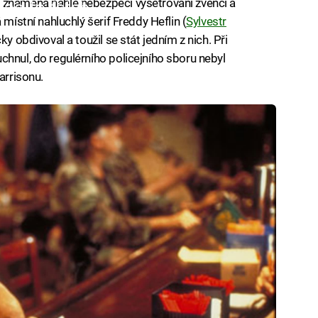
 znamená náhlé nebezpečí vyšetřování zvenčí a
iled to fetch
 místní nahluchlý šerif Freddy Heflin (
Sylvestr
ky obdivoval a toužil se stát jedním z nich. Při
chnul, do regulérního policejního sboru nebyl
arrisonu.