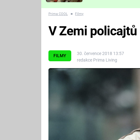
Které děsivé pecky vám
nejvíc zvednou tep?
Prima COOL
■
Filmy
V Zemi policajtů 
30. července 2018 13:57
FILMY
redakce Prima Living