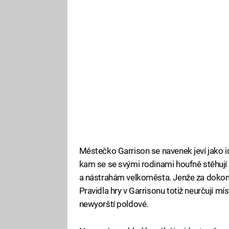
Městečko Garrison se navenek jeví jako i
kam se se svými rodinami houfně stěhují p
a nástrahám velkoměsta. Jenže za dokona
Pravidla hry v Garrisonu totiž neurčují mís
newyorští poldové.