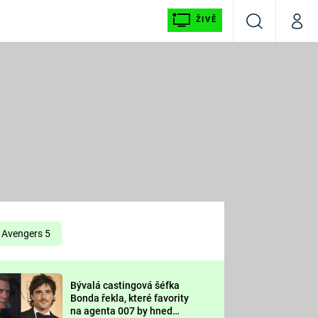
ŽIVĚ
Vyhledávání
Můj p
Prima+
É
CNN Prima NEWS
E
Prima FRESH
ŠÍ
Prima LIVING
E
Prima Ženy
Avengers 5
Prima LAJK
Bývalá castingová šéfka
OOL
Bonda řekla, které favority
Sledujte nás
na agenta 007 by hned