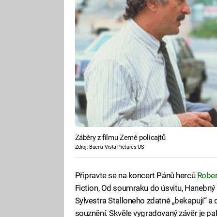
Záběry z filmu Země policajtů
Zdroj: Buena Vista Pictures US
Připravte se na koncert Pánů herců
Rober
Fiction, Od soumraku do úsvitu, Hanebný p
Sylvestra Stalloneho zdatně „bekapují“ 
souznění. Skvěle vygradovaný závěr je pa