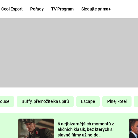
Cool Esport
Pořady
TV Program
Sledujte prima+
Hry
Zábava
MAFIA
ZÁBAVN
GALERI
GTA 6
NEJLEP
KINGDOM
KOMEDI
COME:
DELIVERANCE
CHUCK
House
Buffy, přemožitelka upírů
Escape
Plnej kotel
NORRIS
ESPORT
6 nejbizarnějších momentů z
DEADP
akčních klasik, bez kterých si
slavné filmy už nejde