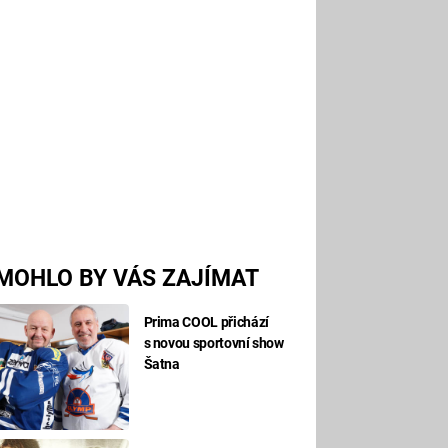
MOHLO BY VÁS ZAJÍMAT
Prima COOL přichází
s novou sportovní show
Šatna