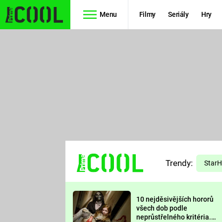
Menu
Filmy
Seriály
Hry
Seriály
Filmy
SIMPSONOVI
STAR WARS
HVĚZDNÁ
AVENGERS
BRÁNA
RYCHLE A
TEORIE
ZBĚSILE 10
Trendy:
VELKÉHO
Star
PREDÁTOR
TŘESKU
10 nejděsivějších hororů
FUTURAMA
všech dob podle
neprůstřelného kritéria.