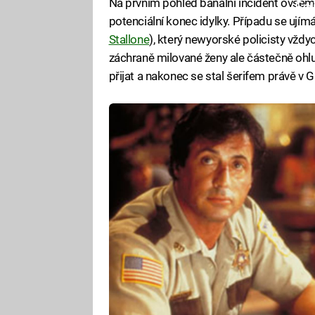
Na prvním pohled banální incident ovšem
Fa
potenciální konec idylky. Případu se ujímá
Stallone
), který newyorské policisty vždyc
záchraně milované ženy ale částečně ohlu
přijat a nakonec se stal šerifem právě v G