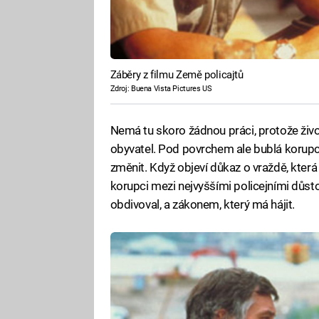
Záběry z filmu Země policajtů
Zdroj: Buena Vista Pictures US
Nemá tu skoro žádnou práci, protože živ
obyvatel. Pod povrchem ale bublá korupce
změnit. Když objeví důkaz o vraždě, kter
korupci mezi nejvyššími policejními důsto
obdivoval, a zákonem, který má hájit.