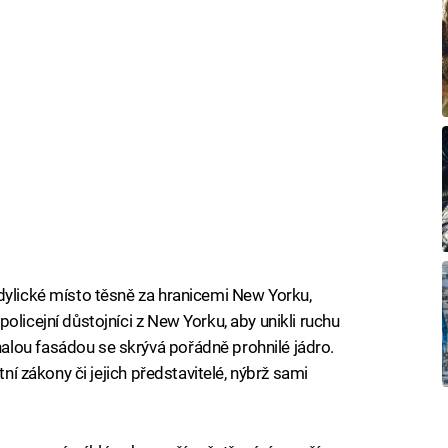
dylické místo těsně za hranicemi New Yorku,
olicejní důstojníci z New Yorku, aby unikli ruchu
lou fasádou se skrývá pořádně prohnilé jádro.
tní zákony či jejich představitelé, nýbrž sami