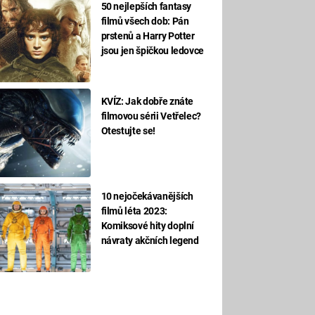
50 nejlepších fantasy
filmů všech dob: Pán
prstenů a Harry Potter
jsou jen špičkou ledovce
KVÍZ: Jak dobře znáte
filmovou sérii Vetřelec?
Otestujte se!
10 nejočekávanějších
filmů léta 2023:
Komiksové hity doplní
návraty akčních legend