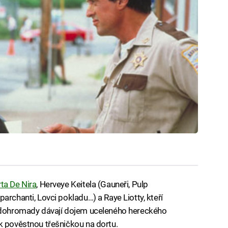
ta De Nira
, Herveye Keitela (Gauneři, Pulp
archanti, Lovci pokladu…) a Raye Liotty, kteří
a dohromady dávají dojem uceleného hereckého
k pověstnou třešničkou na dortu.