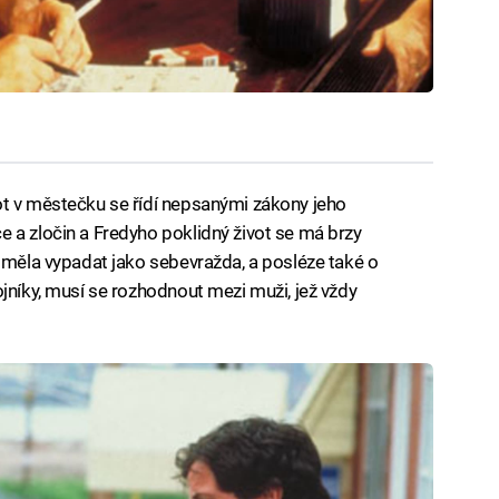
ot v městečku se řídí nepsanými zákony jeho
 a zločin a Fredyho poklidný život se má brzy
á měla vypadat jako sebevražda, a posléze také o
jníky, musí se rozhodnout mezi muži, jež vždy