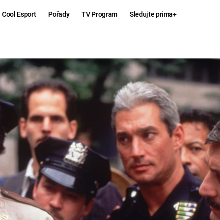
Cool Esport
Pořady
TV Program
Sledujte prima+
Hry
Zábava
MAFIA
ZÁBAVN
GALERI
GTA 6
NEJLEP
KINGDOM
KOMEDI
COME:
DELIVERANCE
CHUCK
NORRIS
ESPORT
DEADP