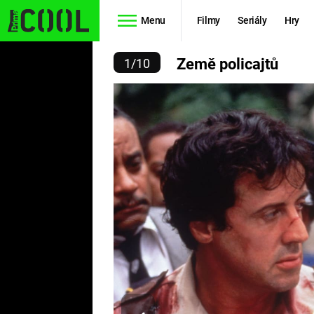
Menu
Filmy
Seriály
Hry
EMĚ POLICAJTŮ
Země policajtů
1
/
10
Seriály
Filmy
SIMPSONOVI
STAR WARS
HVĚZDNÁ
AVENGERS
BRÁNA
RYCHLE A
TEORIE
ZBĚSILE 10
VELKÉHO
PREDÁTOR
TŘESKU
FUTURAMA