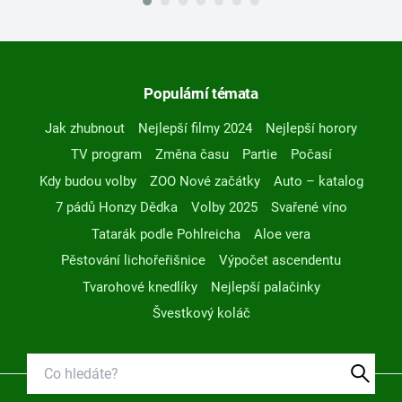
Populární témata
Jak zhubnout
Nejlepší filmy 2024
Nejlepší horory
TV program
Změna času
Partie
Počasí
Kdy budou volby
ZOO Nové začátky
Auto – katalog
7 pádů Honzy Dědka
Volby 2025
Svařené víno
Tatarák podle Pohlreicha
Aloe vera
Pěstování lichořeřišnice
Výpočet ascendentu
Tvarohové knedlíky
Nejlepší palačinky
Švestkový koláč