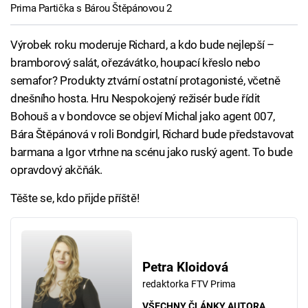
Prima Partička s Bárou Štěpánovou 2
Výrobek roku moderuje Richard, a kdo bude nejlepší –
bramborový salát, ořezávátko, houpací křeslo nebo
semafor? Produkty ztvární ostatní protagonisté, včetně
dnešního hosta. Hru Nespokojený režisér bude řídit
Bohouš a v bondovce se objeví Michal jako agent 007,
Bára Štěpánová v roli Bondgirl, Richard bude představovat
barmana a Igor vtrhne na scénu jako ruský agent. To bude
opravdový akčňák.
Těšte se, kdo přijde příště!
Petra Kloidová
redaktorka FTV Prima
VŠECHNY ČLÁNKY AUTORA