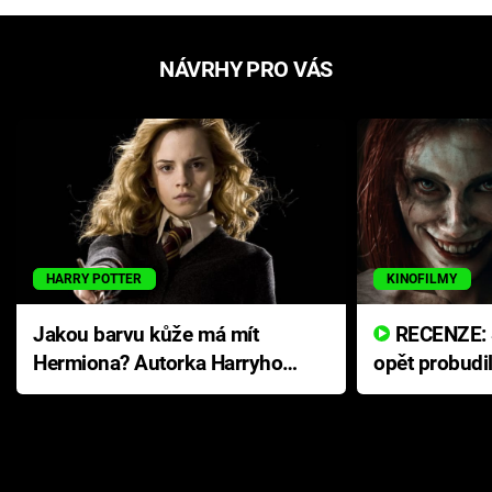
NÁVRHY PRO VÁS
HARRY POTTER
KINOFILMY
Jakou barvu kůže má mít
RECENZE: Smrtelné zlo se
Hermiona? Autorka Harryho
opět probudi
Pottera přišla s ráznou
přichází s n
odpovědí
hororovou n