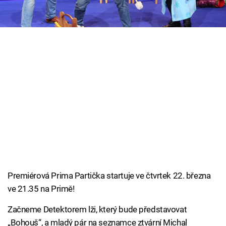
Cool Esport
Pořady
TV Program
Sledujte prima+
Přihlášení
Sledujte nás
Premiérová Prima Partička startuje ve čtvrtek 22. března
ve 21.35 na Primě!
Začneme Detektorem lži, který bude představovat
„Bohouš“, a mladý pár na seznamce ztvární Michal