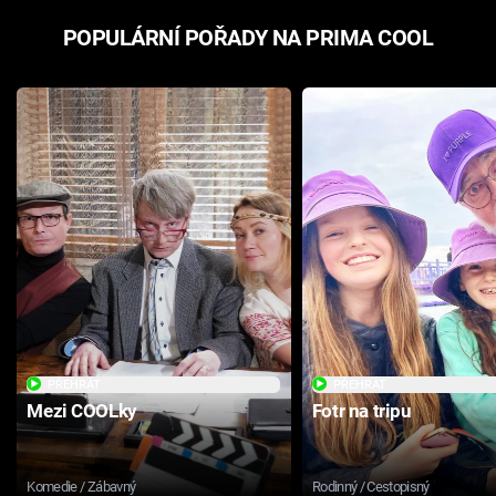
POPULÁRNÍ POŘADY NA PRIMA COOL
PŘEHRÁT
PŘEHRÁT
Mezi COOLky
Fotr na tripu
Komedie / Zábavný
Rodinný / Cestopisný