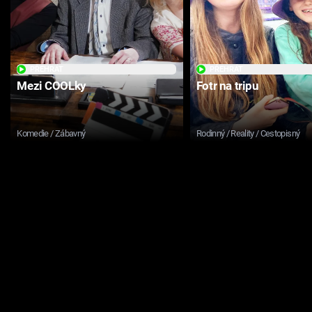
PŘEHRÁT
PŘEHRÁT
Mezi COOLky
Fotr na tripu
Komedie / Zábavný
Rodinný / Reality / Cestopisný