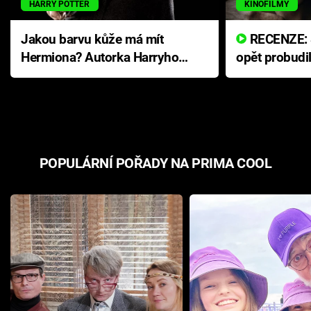
HARRY POTTER
KINOFILMY
Jakou barvu kůže má mít
RECENZE: Smrtelné zlo se
Hermiona? Autorka Harryho
opět probudi
Pottera přišla s ráznou
přichází s n
odpovědí
hororovou n
POPULÁRNÍ POŘADY NA PRIMA COOL