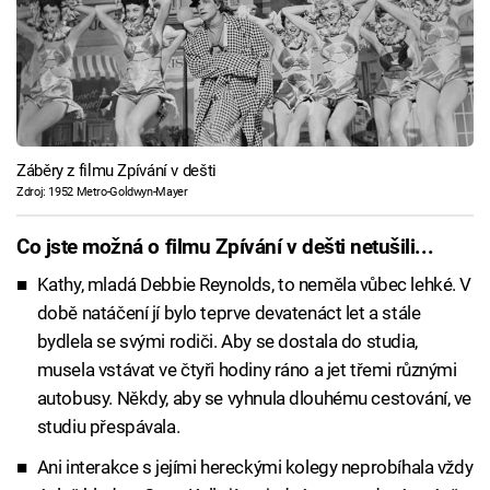
Záběry z filmu Zpívání v dešti
Zdroj: 1952 Metro-Goldwyn-Mayer
Co jste možná o filmu Zpívání v dešti netušili...
Kathy, mladá Debbie Reynolds, to neměla vůbec lehké. V
době natáčení jí bylo teprve devatenáct let a stále
bydlela se svými rodiči. Aby se dostala do studia,
musela vstávat ve čtyři hodiny ráno a jet třemi různými
autobusy. Někdy, aby se vyhnula dlouhému cestování, ve
studiu přespávala.
Ani interakce s jejími hereckými kolegy neprobíhala vždy