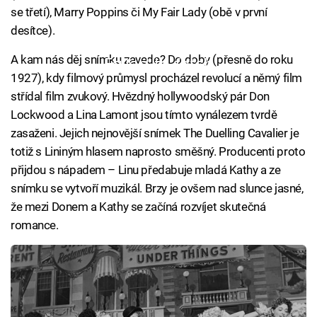
se třetí), Marry Poppins či My Fair Lady (obě v první
desítce).
A kam nás děj snímku zavede? Do doby (přesně do roku
Failed to fetch
1927), kdy filmový průmysl procházel revolucí a němý film
střídal film zvukový. Hvězdný hollywoodský pár Don
Lockwood a Lina Lamont jsou tímto vynálezem tvrdě
zasaženi. Jejich nejnovější snímek The Duelling Cavalier je
totiž s Lininým hlasem naprosto směšný. Producenti proto
přijdou s nápadem – Linu předabuje mladá Kathy a ze
snímku se vytvoří muzikál. Brzy je ovšem nad slunce jasné,
že mezi Donem a Kathy se začíná rozvíjet skutečná
romance.