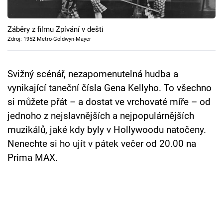
Cool Esport
Záběry z filmu Zpívání v dešti
Pořady
Zdroj: 1952 Metro-Goldwyn-Mayer
TV Program
Svižný scénář, nezapomenutelná hudba a
Sledujte prima+
vynikající taneční čísla Gena Kellyho. To všechno
si můžete přát – a dostat ve vrchovaté míře – od
Přihlášení
jednoho z nejslavnějších a nejpopulárnějších
muzikálů, jaké kdy byly v Hollywoodu natočeny.
Nenechte si ho ujít v pátek večer od 20.00 na
Sledujte nás
Prima MAX.