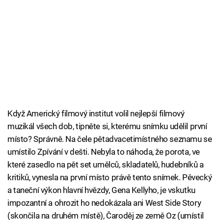
Když Americký filmový institut volil nejlepší filmový
muzikál všech dob, tipněte si, kterému snímku udělil první
místo? Správně. Na čele pětadvacetimístného seznamu se
umístilo Zpívání v dešti. Nebyla to náhoda, že porota, ve
které zasedlo na pět set umělců, skladatelů, hudebníků a
kritiků, vynesla na první místo právě tento snímek. Pěvecký
a taneční výkon hlavní hvězdy, Gena Kellyho, je vskutku
impozantní a ohrozit ho nedokázala ani West Side Story
(skončila na druhém místě), Čaroděj ze země Oz (umístil