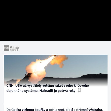
CNN: USA už vystřílely většinu raket svého klíčového
obranného systému. Nahradit je potrvá roky
Do Česka vtrhnou bouřky a ochlazení, platí extrémní výstraha.