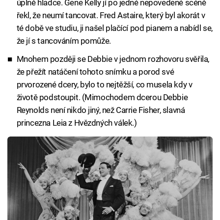
úplně hladce. Gene Kelly jí po jedné nepovedené scéně
řekl, že neumí tancovat. Fred Astaire, který byl akorát v
té době ve studiu, ji našel plačící pod pianem a nabídl se,
že jí s tancováním pomůže.
Mnohem později se Debbie v jednom rozhovoru svěřila,
že přežít natáčení tohoto snímku a porod své
prvorozené dcery, bylo to nejtěžší, co musela kdy v
životě podstoupit. (Mimochodem dcerou Debbie
Reynolds není nikdo jiný, než Carrie Fisher, slavná
princezna Leia z Hvězdných válek.)​