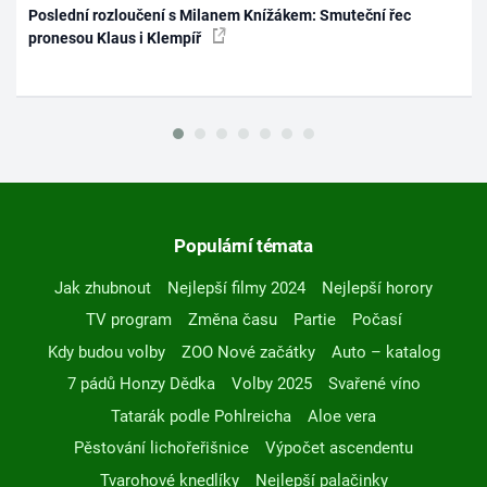
Poslední rozloučení s Milanem Knížákem: Smuteční řec
pronesou Klaus i Klempíř
Populární témata
Jak zhubnout
Nejlepší filmy 2024
Nejlepší horory
TV program
Změna času
Partie
Počasí
Kdy budou volby
ZOO Nové začátky
Auto – katalog
7 pádů Honzy Dědka
Volby 2025
Svařené víno
Tatarák podle Pohlreicha
Aloe vera
Pěstování lichořeřišnice
Výpočet ascendentu
Tvarohové knedlíky
Nejlepší palačinky