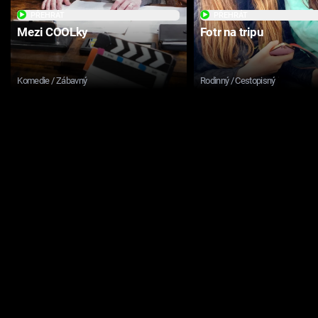
PŘEHRÁT
PŘEHRÁT
Mezi COOLky
Fotr na tripu
Komedie / Zábavný
Rodinný / Cestopisný