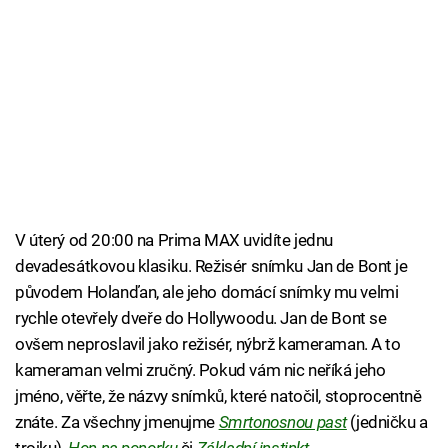
V úterý od 20:00 na Prima MAX uvidíte jednu
devadesátkovou klasiku. Režisér snímku Jan de Bont je
původem Holanďan, ale jeho domácí snímky mu velmi
rychle otevřely dveře do Hollywoodu. Jan de Bont se
ovšem neproslavil jako režisér, nýbrž kameraman. A to
kameraman velmi zručný. Pokud vám nic neříká jeho
jméno, věřte, že názvy snímků, které natočil, stoprocentně
znáte. Za všechny jmenujme
Smrtonosnou past
(jedničku a