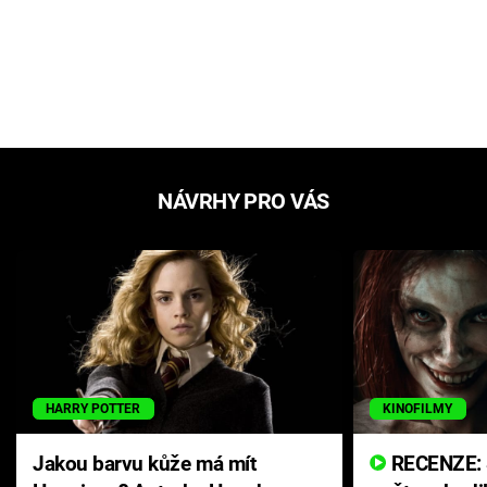
NÁVRHY PRO VÁS
HARRY POTTER
KINOFILMY
Jakou barvu kůže má mít
RECENZE: Smrtelné zlo se