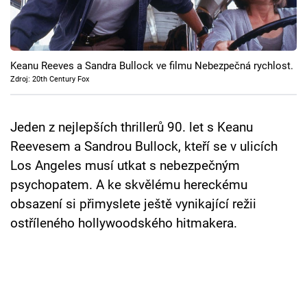
Cool Esport
Pořady
Keanu Reeves a Sandra Bullock ve filmu Nebezpečná rychlost.
TV Program
Zdroj: 20th Century Fox
Sledujte prima+
Jeden z nejlepších thrillerů 90. let s Keanu
Reevesem a Sandrou Bullock, kteří se v ulicích
Přihlášení
Los Angeles musí utkat s nebezpečným
psychopatem. A ke skvělému hereckému
obsazení si přimyslete ještě vynikající režii
Sledujte nás
ostříleného hollywoodského hitmakera.