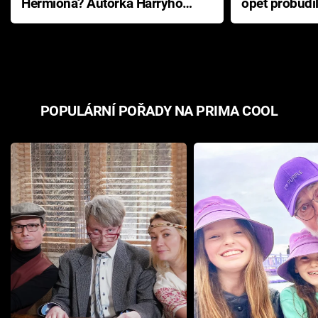
Hermiona? Autorka Harryho
opět probudi
Pottera přišla s ráznou
přichází s n
odpovědí
hororovou n
POPULÁRNÍ POŘADY NA PRIMA COOL