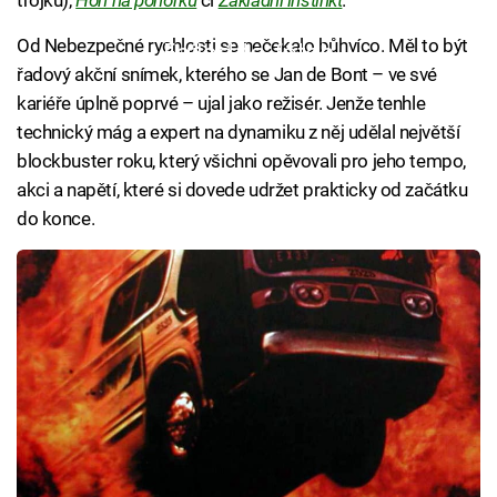
trojku),
Hon na ponorku
či
Základní instinkt
.
Od Nebezpečné rychlosti se nečekalo bůhvíco. Měl to být
Failed to fetch
řadový akční snímek, kterého se Jan de Bont – ve své
kariéře úplně poprvé – ujal jako režisér. Jenže tenhle
technický mág a expert na dynamiku z něj udělal největší
blockbuster roku, který všichni opěvovali pro jeho tempo,
akci a napětí, které si dovede udržet prakticky od začátku
do konce.