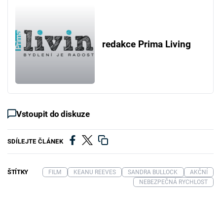
redakce Prima Living
Vstoupit do diskuze
SDÍLEJTE ČLÁNEK
ŠTÍTKY
FILM
KEANU REEVES
SANDRA BULLOCK
AKČNÍ
NEBEZPEČNÁ RYCHLOST