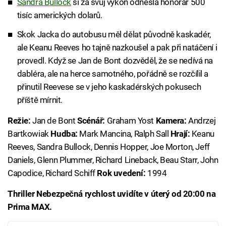
Sandra Bullock
si za svůj výkon odnesla honorář 500
tisíc amerických dolarů.
Skok Jacka do autobusu měl dělat původně kaskadér,
ale Keanu Reeves ho tajně nazkoušel a pak při natáčení i
provedl. Když se Jan de Bont dozvěděl, že se nedívá na
dabléra, ale na herce samotného, pořádně se rozčílil a
přinutil Reevese se v jeho kaskadérských pokusech
příště mírnit.
Režie:
Jan de Bont
Scénář:
Graham Yost
Kamera:
Andrzej
Bartkowiak
Hudba:
Mark Mancina, Ralph Sall
Hrají:
Keanu
Reeves, Sandra Bullock, Dennis Hopper, Joe Morton, Jeff
Daniels, Glenn Plummer, Richard Lineback, Beau Starr, John
Capodice, Richard Schiff
Rok uvedení:
1994
Thriller Nebezpečná rychlost uvidíte v úterý od 20:00 na
Prima MAX.