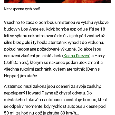
Nebezpecna rychlost5
Všechno to začalo bombou umístěnou ve výtahu výškové
budovy v Los Angeles. Když bomba exploduje, řítí se 18
lidí ve výtahu nekontrolovaně dolů. Jejich pád zastaví až
silné brzdy, ale i ty hodlá atentátník vyhodit do vzduchu,
pokud nedostane požadované výkupné. Do akce jsou
nasazeni zkušení policisté Jack (
Keanu Reeves
) a Harry
(Jeff Daniels), kterým se nakonec podaří útok zmařit a
všechna rukojmí zachránit, ovšem atentátník (Dennis
Hopper) jim uteče.
A zatímco muži zákona jsou oceněni za svoje zásluhy,
nepolapený Howard Payne už chystá odvetu. Do
městského linkového autobusu nainstaluje bombu, která
se odpálí v momentě, kdy rychlost autobusu klesne pod
50 mil za hodinu, což je zhruba 80 km/h...