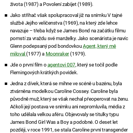
života (1987) a Povolení zabíjet (1989).
Jako střihač však spolupracoval již na snímku V tajné
službě Jejího veličenstva (1969), na který zde lehce
navazuje – třeba když se James Bond na začátku filmu
pomstí za vraždu své manželky. Jako scenárista je navíc
Glenn podepsaný pod bondovkou
Agent, který mě
miloval
(1977) a
Moonraker
(1979).
Jde o první film o
agentovi 007
, který se točil podle
Flemingových krátkých povídek.
Jedna z dívek, která se mihne ve scéně u bazénu, byla
ztvárněna modelkou Caroline Cossey. Caroline byla
původně muž, který se však nechal přeoperovat na ženu.
Ačkoli její postava ve snímku ani nepromluvila, média z
toho udělala velkou aféru. Objevovaly se titulky typu
James Bond Girl Was a Boy a podobné. O deset let
později, v roce 1991, se stala Caroline první transgender