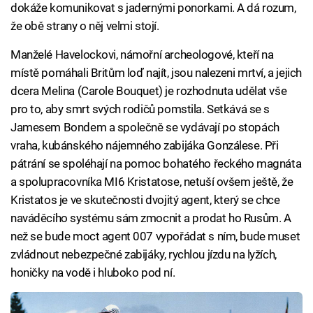
dokáže komunikovat s jadernými ponorkami. A dá rozum,
že obě strany o něj velmi stojí.
Manželé Havelockovi, námořní archeologové, kteří na
místě pomáhali Britům loď najít, jsou nalezeni mrtví, a jejich
dcera Melina (Carole Bouquet) je rozhodnuta udělat vše
pro to, aby smrt svých rodičů pomstila. Setkává se s
Jamesem Bondem a společně se vydávají po stopách
vraha, kubánského nájemného zabijáka Gonzálese. Při
pátrání se spoléhají na pomoc bohatého řeckého magnáta
a spolupracovníka MI6 Kristatose, netuší ovšem ještě, že
Kristatos je ve skutečnosti dvojitý agent, který se chce
naváděcího systému sám zmocnit a prodat ho Rusům. A
než se bude moct agent 007 vypořádat s ním, bude muset
zvládnout nebezpečné zabijáky, rychlou jízdu na lyžích,
honičky na vodě i hluboko pod ní.