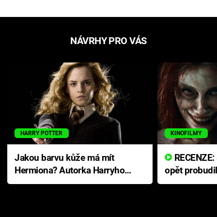
NÁVRHY PRO VÁS
HARRY POTTER
KINOFILMY
Jakou barvu kůže má mít
RECENZE: Smrtelné zlo se
Hermiona? Autorka Harryho
opět probudi
Pottera přišla s ráznou
přichází s n
odpovědí
hororovou n