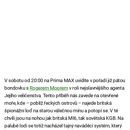
V sobotu od 20:00 na Prima MAX uvidíte v pořadí již pátou
bondovku s
Rogerem Moorem
v roli nejslavnějšího agenta
Jejího veličenstva. Tento příběh nás zavede na otevřené
moře, kde – poblíž řeckých ostrovů – najede britská
špionážní loď na starou válečnou minu a potopí se. V té
chvíli jsou na nohou jak britská MI6, tak sovětská KGB. Na
palubě lodi se totiž nacházel tajný naváděcí systém, který