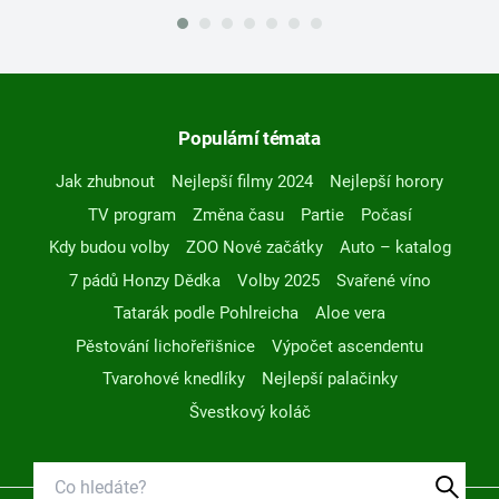
Populární témata
Jak zhubnout
Nejlepší filmy 2024
Nejlepší horory
TV program
Změna času
Partie
Počasí
Kdy budou volby
ZOO Nové začátky
Auto – katalog
7 pádů Honzy Dědka
Volby 2025
Svařené víno
Tatarák podle Pohlreicha
Aloe vera
Pěstování lichořeřišnice
Výpočet ascendentu
Tvarohové knedlíky
Nejlepší palačinky
Švestkový koláč