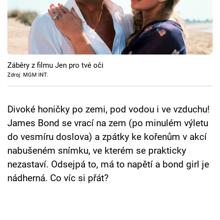
Cool Esport
Pořady
TV Program
Záběry z filmu Jen pro tvé oči
Zdroj: MGM INT.
Sledujte prima+
Divoké honičky po zemi, pod vodou i ve vzduchu!
Přihlášení
James Bond se vrací na zem (po minulém výletu
do vesmíru doslova) a zpátky ke kořenům v akcí
Sledujte nás
nabušeném snímku, ve kterém se prakticky
nezastaví. Odsejpá to, má to napětí a bond girl je
nádherná. Co víc si přát?