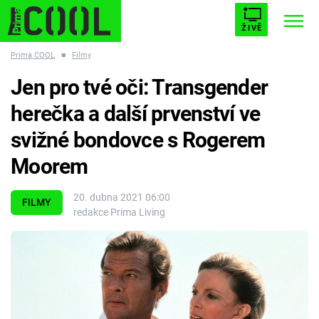
ŽIVĚ
Prima COOL
■
Filmy
STARHOUSE
BUFFY, PŘEMOŽITELKA UPÍRŮ
Trendy:
Jen pro tvé oči: Transgender
ESCAPE
PLNEJ KOTEL
AVENGERS 5
herečka a další prvenství ve
svižné bondovce s Rogerem
Moorem
Témata
20. dubna 2021 06:00
FILMY
redakce Prima Living
Filmy
Seriály
Hry