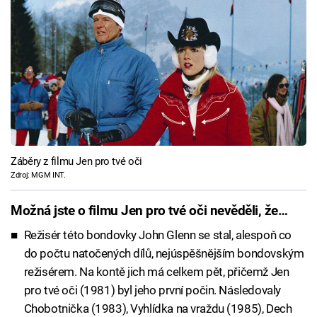
Záběry z filmu Jen pro tvé oči
Zdroj: MGM INT.
Možná jste o filmu Jen pro tvé oči nevěděli, že…
Režisér této bondovky John Glenn se stal, alespoň co
do počtu natočených dílů, nejúspěšnějším bondovským
režisérem. Na kontě jich má celkem pět, přičemž Jen
pro tvé oči (1981) byl jeho první počin. Následovaly
Chobotnička (1983), Vyhlídka na vraždu (1985), Dech