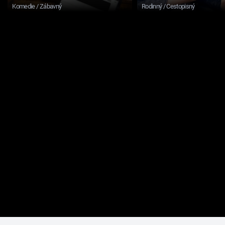
Komedie / Zábavný
Rodinný / Cestopisný