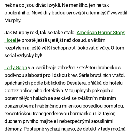
než na co jsou diváci zvyklí. Ne menšího, jen ne tak
opulentního. Nové díly budou syrovější a temnější," vysvětlil
Murphy.
Jak Murphy řekl, tak se také stalo.
American Horror Story:
Hotel
je prostě ještě ujetější než dosud, s větším
rozptylem a ještě větší schopností šokovat diváky. O tom
seriál vždycky byl!
Lady Gaga
v 5. sérii hraje záhadnou stoletou hraběnku s
Failed to fetch
podivnou slabostí pro lidskou krev. Série brutálních vražd,
spáchaných podle biblického Desatera, přiláká do hotelu
Cortez policejního detektiva. V tajuplných pokojích a
potemnělých halách se setkává se zvláštním místním
osazenstvem: hraběnčinou milenkou posedlou pomstou,
excentrickou transgenderovou barmankou Liz Taylor,
duchem prvního majitele i nebezpečnými sexuálními
démony. Postupně vychází najevo, že detektiv tady možná