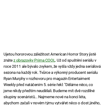
Ujetou hororovou záležitost American Horror Story jistě
znáte
z obrazovky Prima COOL
. Už od spuštění seriálu v
roce 2011 ale bývalo zvykem, že vyšla vždy jedna seriálová
sezona na každý rok. Tvůrce a výkonný producent seriálu
Ryan Murphy v rozhovoru pro magazín Entertaiment
Weekly před natáčením 5. série řekl: "Děláme něco, co
jsme nikdy předtím neudělali. Budeme mít dvě rozdílné
skupiny scenáristů... Najmeme nové na konci léta,
abychom začali v novém týmu vytvářet něco o dost jiného,