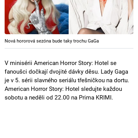
Cool Esport
Pořady
TV Program
Nová hororová sezóna bude taky trochu GaGa
Sledujte prima+
V minisérii American Horror Story: Hotel se
Přihlášení
fanoušci dočkají dvojité dávky děsu. Lady Gaga
je v 5. sérii slavného seriálu třešničkou na dortu.
American Horror Story: Hotel sledujte každou
Sledujte nás
sobotu a neděli od 22.00 na Prima KRIMI.