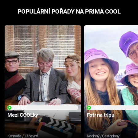
POPULÁRNÍ POŘADY NA PRIMA COOL
PŘEHRÁT
PŘEHRÁT
Mezi COOLky
Fotr na tripu
Komedie / Zábavný
Rodinný / Cestopisný