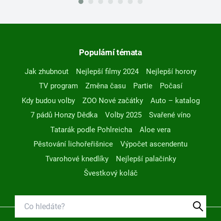
Populární témata
Jak zhubnout
Nejlepší filmy 2024
Nejlepší horory
TV program
Změna času
Partie
Počasí
Kdy budou volby
ZOO Nové začátky
Auto – katalog
7 pádů Honzy Dědka
Volby 2025
Svařené víno
Tatarák podle Pohlreicha
Aloe vera
Pěstování lichořeřišnice
Výpočet ascendentu
Tvarohové knedlíky
Nejlepší palačinky
Švestkový koláč