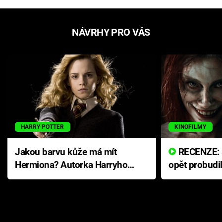
NÁVRHY PRO VÁS
HARRY POTTER
KINOFILMY
Jakou barvu kůže má mít
RECENZE: Smrtelné zlo se
Hermiona? Autorka Harryho
opět probudi
Pottera přišla s ráznou
přichází s n
odpovědí
hororovou n