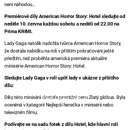
není náhodou…
Premiérové díly American Horror Story: Hotel sledujte od
neděle 10. června každou sobotu a neděli od 22.00 na
Prima KRIMI.
Lady Gaga natolik nadchla tvůrce American Horror Story,
že dostala nabídku na roli v příštím pokračování ještě
předtím, než proběhla americká premiéra aktuální
minisérie American Horror Story: Hotel.
Sledujte Lady Gaga v roli upíří lady v ukázce z příštího
dílu:
Díky této minisérii dostala prestižní cenu Zlatý glóbus. Byla
Failed to fetch
oceněná v kategorii Nejlepší herečka v minisérii nebo
televizním filmu.
Podívejte se na sadu fotek z dílu Hotel, kde hlavní roli