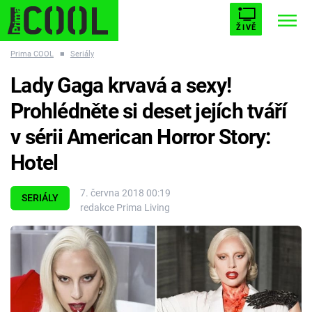
ŽIVĚ
Prima COOL
■
Seriály
STARHOUSE
BUFFY, PŘEMOŽITELKA UPÍRŮ
Trendy:
Lady Gaga krvavá a sexy!
ESCAPE
PLNEJ KOTEL
AVENGERS 5
Prohlédněte si deset jejích tváří
v sérii American Horror Story:
Hotel
Témata
7. června 2018 00:19
SERIÁLY
redakce Prima Living
Filmy
Seriály
Hry