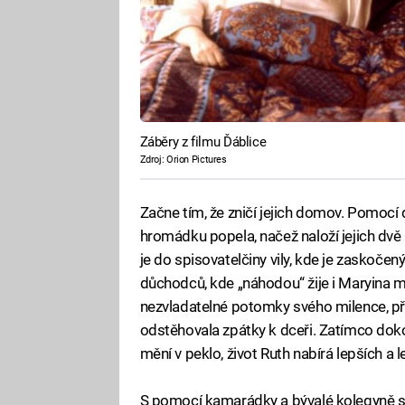
Záběry z filmu Ďáblice
Zdroj: Orion Pictures
Začne tím, že zničí jejich domov. Pomocí
hromádku popela, načež naloží jejich dvě
je do spisovatelčiny vily, kde je zaskoč
důchodců, kde „náhodou“ žije i Maryina m
nezvladatelné potomky svého milence, př
odstěhovala zpátky k dceři. Zatímco dok
mění v peklo, život Ruth nabírá lepších a 
S pomocí kamarádky a bývalé kolegyně si