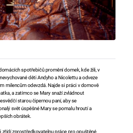
 domácích spotřebičů promění domek, kde žili, v
 nevychované děti Andyho a Nicolettu a odveze
eným milencům odevzdá. Najde si práci v domově
atka, a zatímco se Mary snaží zvládnout
esvědčí starou čipernou paní, aby se
onalý svět úspěšné Mary se pomalu hroutí a
lepších obrátek.
 zřídí zprostředkovatelnu práce pro opuštěné