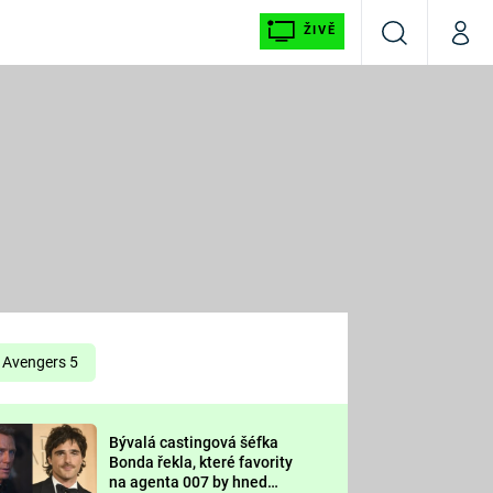
ŽIVĚ
Vyhledávání
Můj p
Prima+
É
CNN Prima NEWS
E
Prima FRESH
ŠÍ
Prima LIVING
E
Prima Ženy
Avengers 5
Prima LAJK
Bývalá castingová šéfka
OOL
Bonda řekla, které favority
Sledujte nás
na agenta 007 by hned