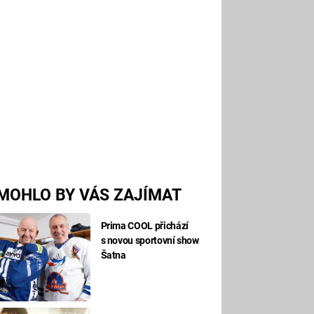
MOHLO BY VÁS ZAJÍMAT
Prima COOL přichází
s novou sportovní show
Šatna