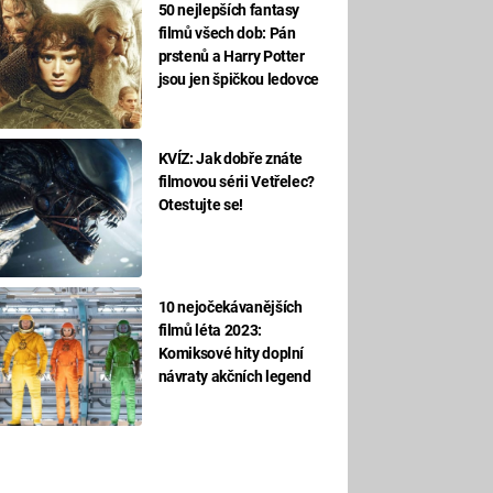
50 nejlepších fantasy
filmů všech dob: Pán
prstenů a Harry Potter
jsou jen špičkou ledovce
KVÍZ: Jak dobře znáte
filmovou sérii Vetřelec?
Otestujte se!
10 nejočekávanějších
filmů léta 2023:
Komiksové hity doplní
návraty akčních legend