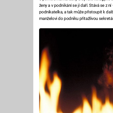
ženy a v podnikání se jí daří. Stává se z n
podnikatelka, a tak může přistoupit k d
manželovi do podniku přitažlivou sekretář