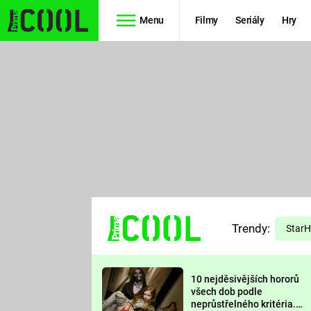
Menu
Filmy
Seriály
Hry
Seriály
Filmy
SIMPSONOVI
STAR WARS
HVĚZDNÁ
AVENGERS
BRÁNA
RYCHLE A
TEORIE
ZBĚSILE 10
Trendy:
VELKÉHO
Star
PREDÁTOR
TŘESKU
10 nejděsivějších hororů
FUTURAMA
všech dob podle
neprůstřelného kritéria.