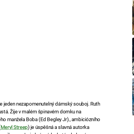
me jeden nezapomenutelný dámský souboj. Ruth
tlustá. Žije v malém špinavém domku na
dého manžela Boba (Ed Begley Jr)., ambiciózního
(
Meryl Streep
) je úspěšná a slavná autorka