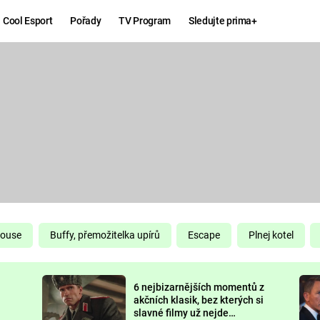
Cool Esport
Pořady
TV Program
Sledujte prima+
Hry
Zábava
MAFIA
ZÁBAVN
GALERI
GTA 6
NEJLEP
KINGDOM
KOMEDI
COME:
DELIVERANCE
CHUCK
House
Buffy, přemožitelka upírů
Escape
Plnej kotel
NORRIS
ESPORT
6 nejbizarnějších momentů z
DEADP
akčních klasik, bez kterých si
slavné filmy už nejde