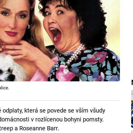
lice.
 odplaty, která se povede se vším všudy
domácnosti v rozlícenou bohyni pomsty.
treep a Roseanne Barr.