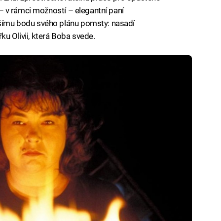
í – v rámci možností – elegantní paní
alšímu bodu svého plánu pomsty: nasadí
ku Olivii, která Boba svede.