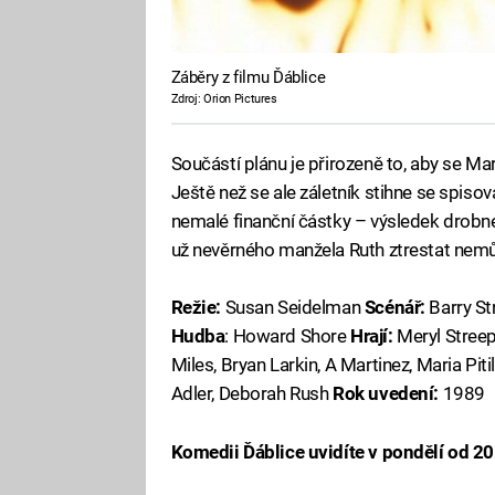
Záběry z filmu Ďáblice
Zdroj: Orion Pictures
Součástí plánu je přirozeně to, aby se M
Ještě než se ale záletník stihne se spisov
nemalé finanční částky – výsledek drobné 
už nevěrného manžela Ruth ztrestat nemůž
Režie:
Susan Seidelman
Scénář:
Barry St
Hudba
: Howard Shore
Hrají:
Meryl Streep,
Miles, Bryan Larkin, A Martinez, Maria Piti
Adler, Deborah Rush
Rok uvedení:
1989
Komedii Ďáblice uvidíte v pondělí od 2