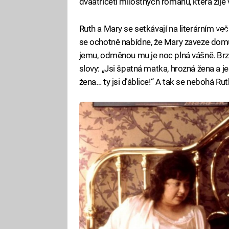
dvaatřiceti milostných románů, která žije 
Ruth a Mary se setkávají na literárním ve
Fa
se ochotně nabídne, že Mary zaveze domů,
jemu, odměnou mu je noc plná vášně. Brz
slovy: „Jsi špatná matka, hrozná žena a je
žena… ty jsi ďáblice!“ A tak se nebohá Rut