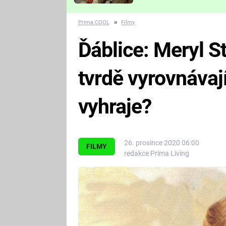
Které děsivé pecky vám
nejvíc zvednou tep?
Prima COOL
■
Filmy
Ďáblice: Meryl S
tvrdě vyrovnávají
vyhraje?
26. prosince 2020 06:00
FILMY
redakce Prima Living