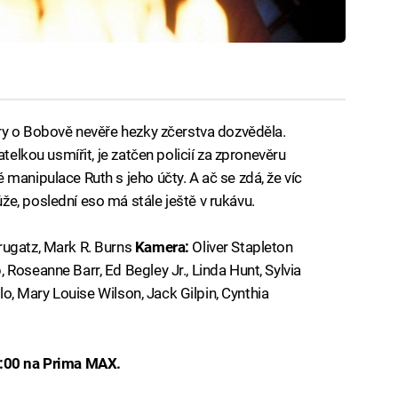
ary o Bobově nevěře hezky zčerstva dozvěděla.
atelkou usmířit, je zatčen policií za zpronevěru
manipulace Ruth s jeho účty. A ač se zdá, že víc
e, poslední eso má stále ještě v rukávu.
rugatz, Mark R. Burns
Kamera:
Oliver Stapleton
 Roseanne Barr, Ed Begley Jr., Linda Hunt, Sylvia
llo, Mary Louise Wilson, Jack Gilpin, Cynthia
0:00 na Prima MAX.