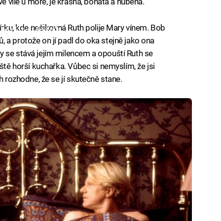
ve vile u moře, je krásná, bohatá a hubená.
čírku, kde nešikovná Ruth polije Mary vínem. Bob
iled to fetch
 a protože on jí padl do oka stejně jako ona
y se stává jejím milencem a opouští Ruth se
ště horší kuchařka. Vůbec si nemyslím, že jsi
h rozhodne, že se jí skutečně stane.