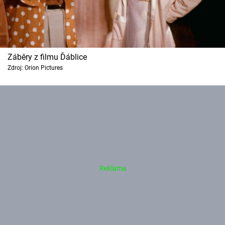
Záběry z filmu Ďáblice
Zdroj: Orion Pictures