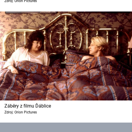
Zdroj: Orion Pictures
Cool Esport
Pořady
TV Program
Sledujte prima+
Přihlášení
Sledujte nás
Záběry z filmu Ďáblice
Zdroj: Orion Pictures