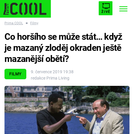
ŽIVĚ
Prima COOL
■
Filmy
STARHOUSE
BUFFY, PŘEMOŽITELKA UPÍRŮ
Trendy:
Co horšího se může stát… když
ESCAPE
PLNEJ KOTEL
AVENGERS 5
je mazaný zloděj okraden ještě
mazanější obětí?
9. července 2019 19:38
FILMY
redakce Prima Living
Témata
Filmy
Seriály
Hry