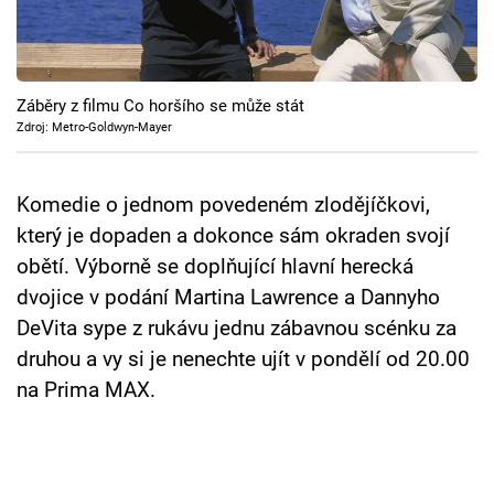
Cool Esport
Pořady
Záběry z filmu Co horšího se může stát
TV Program
Zdroj: Metro-Goldwyn-Mayer
Sledujte prima+
Komedie o jednom povedeném zlodějíčkovi,
který je dopaden a dokonce sám okraden svojí
Přihlášení
obětí. Výborně se doplňující hlavní herecká
dvojice v podání Martina Lawrence a Dannyho
DeVita sype z rukávu jednu zábavnou scénku za
Sledujte nás
druhou a vy si je nenechte ujít v pondělí od 20.00
na Prima MAX.