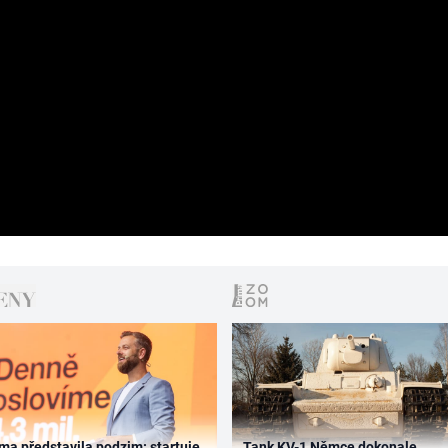
ma představila podzim: startuje
Tank KV-1 Němce dokonale