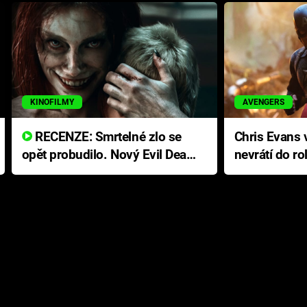
KINOFILMY
AVENGERS
RECENZE: Smrtelné zlo se
Chris Evans v
opět probudilo. Nový Evil Dead
nevrátí do ro
přichází s neodolatelnou
Ameriky
hororovou nabídkou