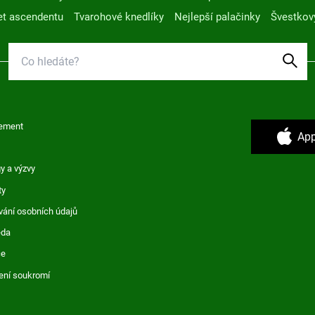
t ascendentu
Tvarohové knedlíky
Nejlepší palačinky
Švestkov
ement
App
y a výzvy
ty
vání osobních údajů
ěda
ce
ení soukromí