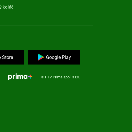
ý koláč
 Store
Google Play
© FTV Prima spol. s r.o.