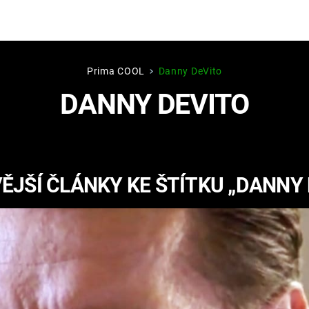
Prima COOL
Danny DeVito
Hry
Zábava
DANNY DEVITO
MAFIA
ZÁBAVN
GALERI
GTA 6
NEJLEP
ĚJŠÍ ČLÁNKY KE ŠTÍTKU „DANNY 
KINGDOM
KOMEDI
COME:
DELIVERANCE
CHUCK
NORRIS
ESPORT
DEADP