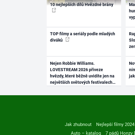
10 nejlepších dílů Hvězdné brány
Ma
hum
vy
TOP filmy a seriály podle mladých
Rap
diváků
Slo
ze
Nejen Robbie Williams.
No
LOVESTREAM 2026 přiveze
ním
hvězdy, které běžně uvidíte jen na
ja
největších světových festivalech
Jak zhubnout
Nejlepší filmy 2024
Auto – katalog
7 pádů Honzy 