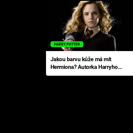
HARRY POTTER
Jakou barvu kůže má mít
Hermiona? Autorka Harryho
Pottera přišla s ráznou
odpovědí