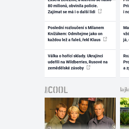
80 milionů, obvinila policie.
Pri
Zajímat se má i o další lidi
i n
Poslední rozloučení s Milanem
Ma
Knížákem: Odmítejme jako on
vž
každou lež a faleš, řekl Klaus
já,
Válka o hořící sklady. Ukrajinci
Ro
udeřili na Wildberries, Rusové na
Pr
zemědělské zásoby
a 