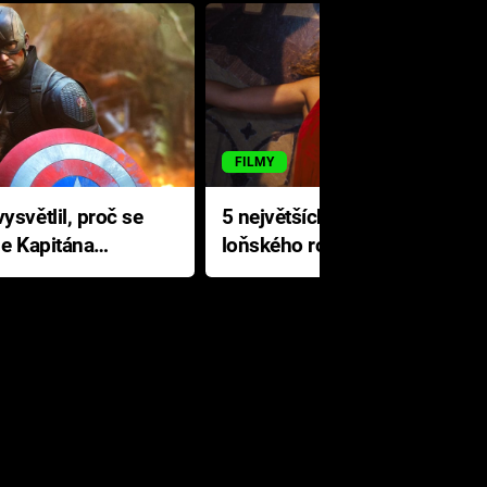
FILMY
ysvětlil, proč se
5 největších propadáků
le Kapitána
loňského roku: Disney na
jediné katastrofě prodělal 200
milionů dolarů