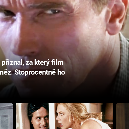
řiznal, za který film
eněz. Stoprocentně ho