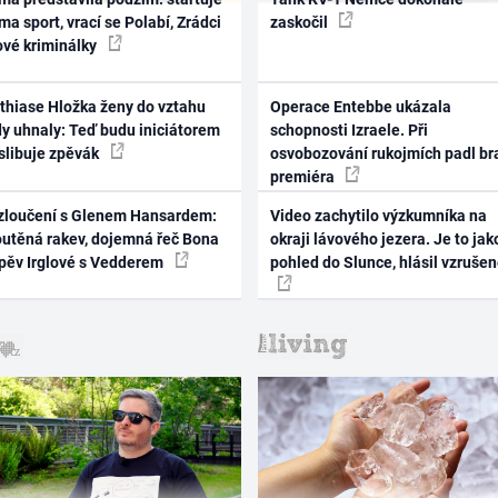
ma sport, vrací se Polabí, Zrádci
zaskočil
ové kriminálky
thiase Hložka ženy do vztahu
Operace Entebbe ukázala
dy uhnaly: Teď budu iniciátorem
schopnosti Izraele. Při
 slibuje zpěvák
osvobozování rukojmích padl br
premiéra
zloučení s Glenem Hansardem:
Video zachytilo výzkumníka na
outěná rakev, dojemná řeč Bona
okraji lávového jezera. Je to jak
zpěv Irglové s Vedderem
pohled do Slunce, hlásil vzruše