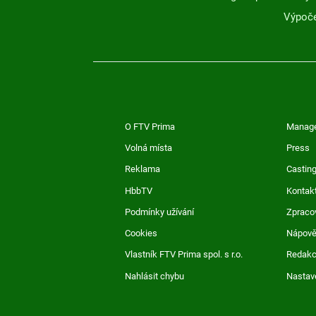
Výpoče
O FTV Prima
Manag
Volná místa
Press
Reklama
Casting
HbbTV
Kontak
Podmínky užívání
Zpraco
Cookies
Nápov
Vlastník FTV Prima spol. s r.o.
Redak
Nahlásit chybu
Nastav