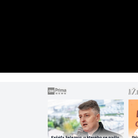
Exšéfa železnic, u kterého se našlo
Pri