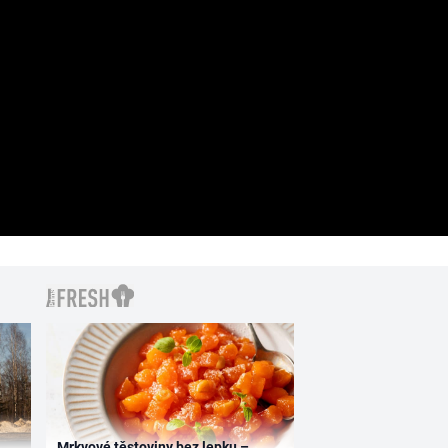
Mrkvové těstoviny bez lepku –