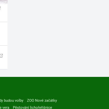
dy budou volby
ZOO Nové začátky
e vera
Pěstování lichořeřišnice