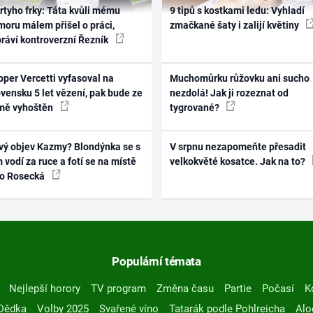
rtyho frky: Táta kvůli mému
9 tipů s kostkami ledu: Vyhladí
oru málem přišel o práci,
zmačkané šaty i zalijí květiny
práví kontroverzní Řezník
per Vercetti vyfasoval na
Muchomůrku růžovku ani sucho
vensku 5 let vězení, pak bude ze
nezdolá! Jak ji rozeznat od
mě vyhoštěn
tygrované?
vý objev Kazmy? Blondýnka se s
V srpnu nezapomeňte přesadit
 vodí za ruce a fotí se na místě
velkokvěté kosatce. Jak na to?
ko Rosecká
Populární témata
Nejlepší horory
TV program
Změna času
Partie
Počasí
K
Dědka
Volby 2025
Svařené víno
Tatarák podle Pohlreicha
Alo