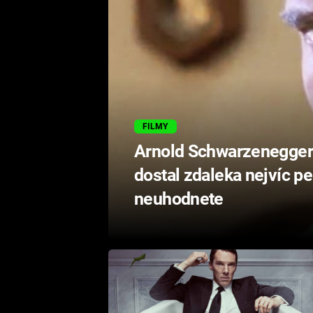
FILMY
Arnold Schwarzenegger p
dostal zdaleka nejvíc p
neuhodnete