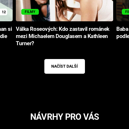
12
FILMY
F
an si
Válka Roseových: Kdo zastavil románek
Baba 
die
mezi Michaelem Douglasem a Kathleen
podle
Turner?
NAČÍST DALŠÍ
NÁVRHY PRO VÁS