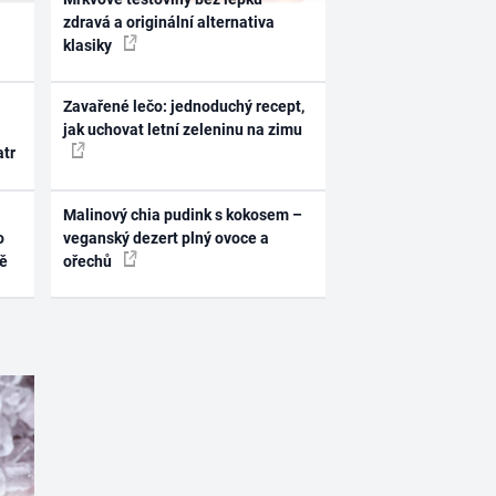
zdravá a originální alternativa
klasiky
Zavařené lečo: jednoduchý recept,
jak uchovat letní zeleninu na zimu
atr
Malinový chia pudink s kokosem –
o
veganský dezert plný ovoce a
ně
ořechů