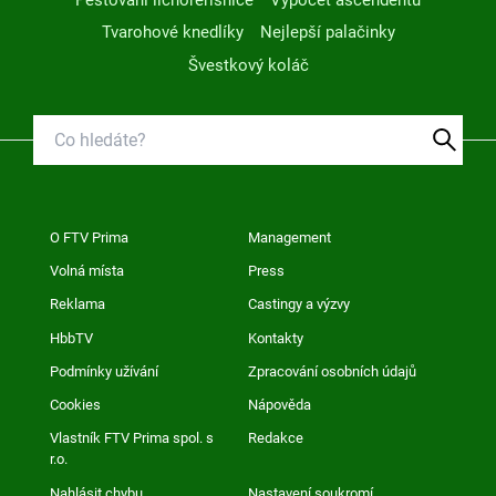
Tvarohové knedlíky
Nejlepší palačinky
Švestkový koláč
O FTV Prima
Management
Volná místa
Press
Reklama
Castingy a výzvy
HbbTV
Kontakty
Podmínky užívání
Zpracování osobních údajů
Cookies
Nápověda
Vlastník FTV Prima spol. s
Redakce
r.o.
Nahlásit chybu
Nastavení soukromí