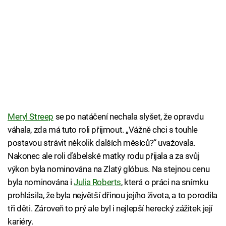
Meryl Streep
se po natáčení nechala slyšet, že opravdu
váhala, zda má tuto roli přijmout. „Vážně chci s touhle
postavou strávit několik dalších měsíců?“ uvažovala.
Nakonec ale roli ďábelské matky rodu přijala a za svůj
výkon byla nominována na Zlatý glóbus. Na stejnou cenu
byla nominována i
Julia Roberts
, která o práci na snímku
prohlásila, že byla největší dřinou jejího života, a to porodila
tři děti. Zároveň to prý ale byl i nejlepší herecký zážitek její
kariéry.