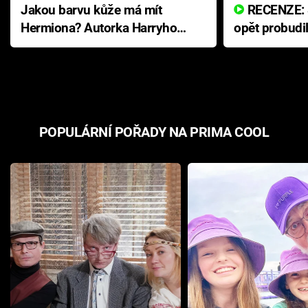
Jakou barvu kůže má mít
RECENZE: Smrtelné zlo se
Hermiona? Autorka Harryho
opět probudi
Pottera přišla s ráznou
přichází s n
odpovědí
hororovou n
POPULÁRNÍ POŘADY NA PRIMA COOL