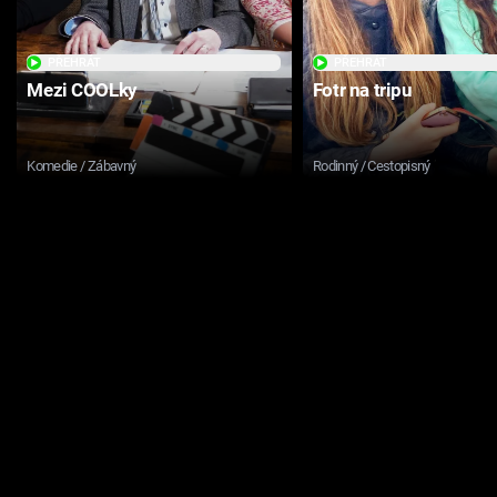
PŘEHRÁT
PŘEHRÁT
Mezi COOLky
Fotr na tripu
Komedie / Zábavný
Rodinný / Cestopisný