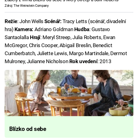
Zdroj: The Weinstein Company
Režie
: John Wells
Scénář:
Tracy Letts (scénář, divadelní
hra)
Kamera:
Adriano Goldman
Hudba
: Gustavo
Santaolalla
Hrají
: Meryl Streep, Julia Roberts, Ewan
McGregor, Chris Cooper, Abigail Breslin, Benedict
Cumberbatch, Juliette Lewis, Margo Martindale, Dermot
Mulroney, Julianne Nicholson
Rok uvedení
: 2013
Blízko od sebe