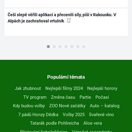
Češi slepě věřili aplikaci a přecenili síly, píší v Rakousku. V
Alpách je zachraňoval vrtulník
Populární témata
Jak zhubnout
Nejlepší filmy 2024
Nejlepší horory
TV program
Změna času
Partie
Počasí
Kdy budou volby
ZOO Nové začátky
Auto – katalog
7 pádů Honzy Dědka
Volby 2025
Svařené víno
Tatarák podle Pohlreicha
Aloe vera
Pěstování lichořeřišnice
Výpočet ascendentu