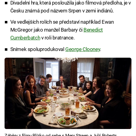
Divadelní hra, která posloužila jako filmová předloha, je v
Česku známá pod názvem Srpen v zemi indiánů.
Ve vedlejších rolích se představí například Ewan
McGregor jako manžel Barbary či
Benedict
Cumberbatch
v roli bratrance.
Snímek spoluprodukoval
George Clooney
.
Záběry z filmu Blízko od sebe s Mery Streep a Julií Roberts