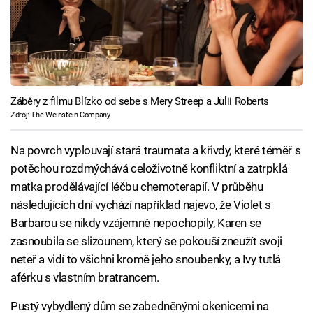
Záběry z filmu Blízko od sebe s Mery Streep a Julii Roberts
Zdroj: The Weinstein Company
Na povrch vyplouvají stará traumata a křivdy, které téměř s
potěchou rozdmýchává celoživotně konfliktní a zatrpklá
matka prodělávající léčbu chemoterapií. V průběhu
následujících dní vychází například najevo, že Violet s
Barbarou se nikdy vzájemně nepochopily, Karen se
zasnoubila se slizounem, který se pokouší zneužít svoji
neteř a vidí to všichni kromě jeho snoubenky, a Ivy tutlá
aférku s vlastním bratrancem.
Pustý vybydlený dům se zabedněnými okenicemi na