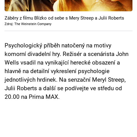
Cool Esport
Záběry z filmu Blízko od sebe s Mery Streep a Julii Roberts
Pořady
Zdroj: The Weinstein Company
TV Program
Psychologický příběh natočený na motivy
Sledujte prima+
komorní divadelní hry. Režisér a scenárista John
Wells vsadil na vynikající herecké obsazení a
Přihlášení
hlavně na detailní vykreslení psychologie
jednotlivých hrdinek. Na senzační Meryl Streep,
Julii Roberts a další se podívejte ve středu od
Sledujte nás
20.00 na Prima MAX.