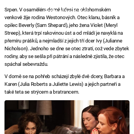
Srpen. V osamělém domě kdesi na oklahomském
Failed to fetch
venkově žije rodina Westonových. Otec klanu, básník a
opilec Beverly (Sam Shepard), jeho žena Violet (Meryl
Streep), která trpí rakovinou úst a od mládí je navyklá na
přemíru prášků, a nejmladší z jejich tří dcer Ivy (Julianne
Nicholson). Jednoho se dne se otec ztratí, což vede zbytek
rodiny, aby se sešla při pátrání a následně zjistila, že otec
spáchal sebevraždu.
V domě se na pohřeb scházejí zbylé dvě dcery, Barbara a
Karen (Julia Roberts a Juliette Lewis) a jejich partneři a
také teta se strýcem a bratrancem.