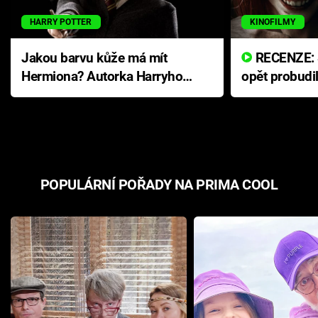
HARRY POTTER
KINOFILMY
Jakou barvu kůže má mít
RECENZE: Smrtelné zlo se
Hermiona? Autorka Harryho
opět probudi
Pottera přišla s ráznou
přichází s n
odpovědí
hororovou n
POPULÁRNÍ POŘADY NA PRIMA COOL