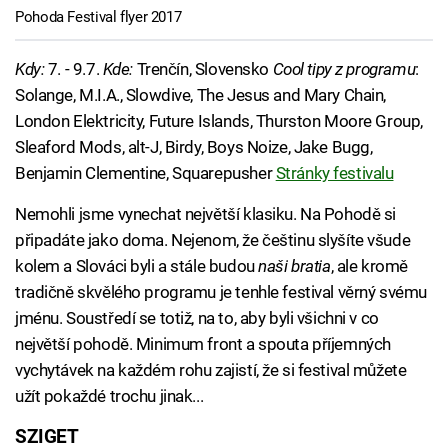
Pohoda Festival flyer 2017
Kdy:
7. - 9.7.
Kde:
Trenčín, Slovensko
Cool tipy z programu
:
Solange, M.I.A., Slowdive, The Jesus and Mary Chain,
London Elektricity, Future Islands, Thurston Moore Group,
Sleaford Mods, alt-J, Birdy, Boys Noize, Jake Bugg,
Benjamin Clementine, Squarepusher
Stránky festivalu
Nemohli jsme vynechat největší klasiku. Na Pohodě si
připadáte jako doma. Nejenom, že češtinu slyšíte všude
kolem a Slováci byli a stále budou
naši bratia
, ale kromě
tradičně skvělého programu je tenhle festival věrný svému
jménu. Soustředí se totiž, na to, aby byli všichni v co
největší pohodě. Minimum front a spouta příjemných
vychytávek na každém rohu zajistí, že si festival můžete
užít pokaždé trochu jinak...
SZIGET