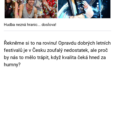
Cool Esport
Pořady
Hudba nezná hranic... doslova!
TV Program
Sledujte prima+
Řekněme si to na rovinu! Opravdu dobrých letních
festivalů je v Česku zoufalý nedostatek, ale proč
by nás to mělo trápit, když kvalita čeká hned za
Přihlášení
humny?
Sledujte nás