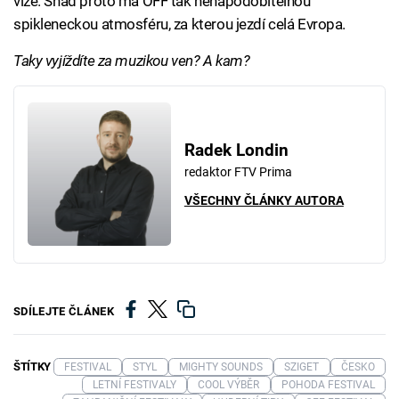
vize. Snad proto má OFF tak nenapodobitelnou
spikleneckou atmosféru, za kterou jezdí celá Evropa.
Taky vyjíždíte za muzikou ven? A kam?
Radek Londin
redaktor FTV Prima
VŠECHNY ČLÁNKY AUTORA
SDÍLEJTE ČLÁNEK
ŠTÍTKY
FESTIVAL
STYL
MIGHTY SOUNDS
SZIGET
ČESKO
LETNÍ FESTIVALY
COOL VÝBĚR
POHODA FESTIVAL