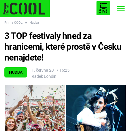
ŽIVĚ
Prima COOL
■
Hudba
STARHOUSE
BUFFY, PŘEMOŽITELKA UPÍRŮ
Trendy:
3 TOP festivaly hned za
ESCAPE
PLNEJ KOTEL
AVENGERS 5
hranicemi, které prostě v Česku
nenajdete!
1. června 2017 16:25
HUDBA
Radek Londin
Témata
Filmy
Seriály
Hry