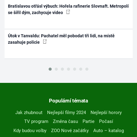
Bratislavou otřásl výbuch: Hořela rafinerie Slovnaft. Metropolí
se šířil dým, zachycuje video
Útok v Tanvaldu: Pachatel měl pobodat tři lidi, na místě
zasahuje policie
Populární témata
Jak zhubnout
Nejlepší filmy 2024
Nejlepší horory
TV program
Změna času
Partie
Počasí
Kdy budou volby
ZOO Nové začátky
Auto – katalog