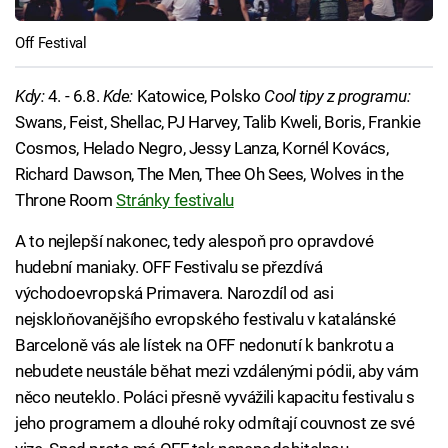
Off Festival
Kdy:
4. - 6.8.
Kde:
Katowice, Polsko
Cool tipy z programu:
Swans, Feist, Shellac, PJ Harvey, Talib Kweli, Boris, Frankie
Cosmos, Helado Negro, Jessy Lanza, Kornél Kovács,
Richard Dawson, The Men, Thee Oh Sees, Wolves in the
Throne Room
Stránky festivalu
A to nejlepší nakonec, tedy alespoň pro opravdové
hudební maniaky. OFF Festivalu se přezdívá
východoevropská Primavera. Narozdíl od asi
nejskloňovanějšího evropského festivalu v katalánské
Barceloně vás ale lístek na OFF nedonutí k bankrotu a
nebudete neustále běhat mezi vzdálenými pódii, aby vám
něco neuteklo. Poláci přesně vyvážili kapacitu festivalu s
jeho programem a dlouhé roky odmítají couvnost ze své