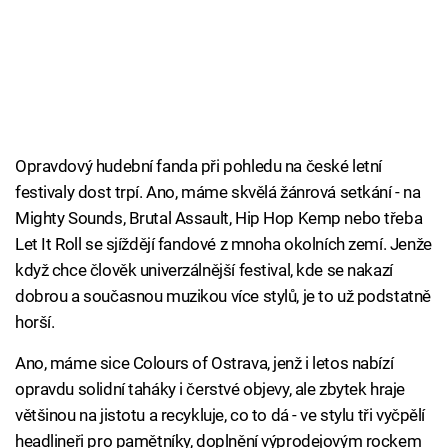
Opravdový hudební fanda při pohledu na české letní
festivaly dost trpí. Ano, máme skvělá žánrová setkání - na
Mighty Sounds, Brutal Assault, Hip Hop Kemp nebo třeba
Let It Roll se sjíždějí fandové z mnoha okolních zemí. Jenže
když chce člověk univerzálnější festival, kde se nakazí
dobrou a současnou muzikou více stylů, je to už podstatně
horší.
Ano, máme sice Colours of Ostrava, jenž i letos nabízí
opravdu solidní taháky i čerstvé objevy, ale zbytek hraje
většinou na jistotu a recykluje, co to dá - ve stylu tři vyčpělí
headlineři pro pamětníky, doplnění výprodejovým rockem