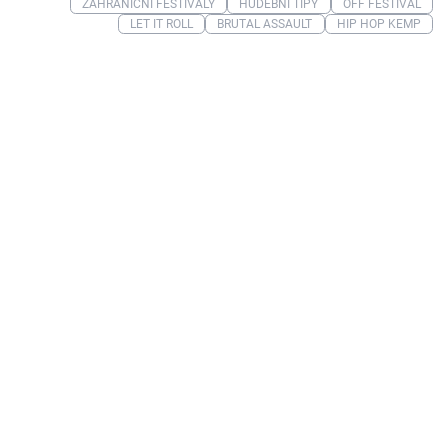
ZAHRANIČNÍ FESTIVALY
HUDEBNÍ TIPY
OFF FESTIVAL
LET IT ROLL
BRUTAL ASSAULT
HIP HOP KEMP