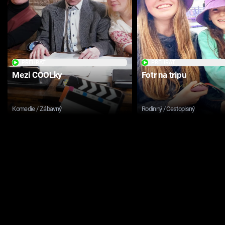
PŘEHRÁT
PŘEHRÁT
Mezi COOLky
Fotr na tripu
Komedie / Zábavný
Rodinný / Cestopisný