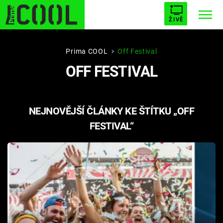
ŽIVĚ
STARHOUSE
BUFFY, PŘEMOŽITELKA UPÍRŮ
Trendy:
Prima COOL
Off Festival
OFF FESTIVAL
ESCAPE
PLNEJ KOTEL
AVENGERS 5
NEJNOVĚJŠÍ ČLÁNKY KE ŠTÍTKU „OFF
FESTIVAL“
Témata
Filmy
Seriály
Hry