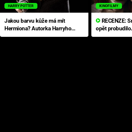
HARRY POTTER
KINOFILMY
Jakou barvu kůže má mít
RECENZE: Smrtelné zlo se
Hermiona? Autorka Harryho
opět probudilo
Pottera přišla s ráznou
přichází s neo
odpovědí
hororovou nab