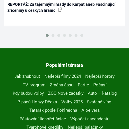
REPORTÁŽ: Za tajemnými hrady do Karpat aneb Fascinující
zříceniny u českých hranic
Populární témata
Jak zhubnout
Nejlepší filmy 2024
Nejlepší horory
TV program
Změna času
Partie
Počasí
Kdy budou volby
ZOO Nové začátky
Auto – katalog
7 pádů Honzy Dědka
Volby 2025
Svařené víno
Tatarák podle Pohlreicha
Aloe vera
Pěstování lichořeřišnice
Výpočet ascendentu
Tvarohové knedlíky
Nejlepší palačinky