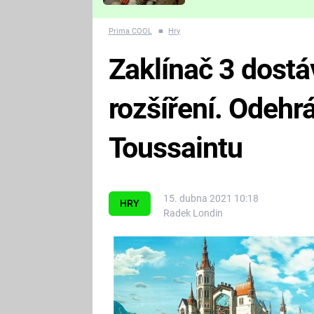
Které děsivé pecky vám
nejvíc zvednou tep?
Prima COOL
■
Hry
Zaklínač 3 dostá
rozšíření. Odehr
Toussaintu
15. dubna 2021 10:18
HRY
Radek Londin