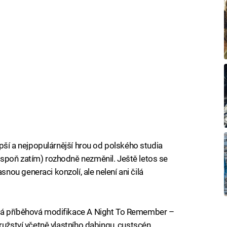
epší a nejpopulárnější hrou od polského studia
spoň zatím) rozhodně nezměnil. Ještě letos se
ou generaci konzolí, ale nelení ani čilá
vá příběhová modifikace A Night To Remember –
ružství včetně vlastního dabingu, custscén,