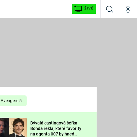
ŽIVĚ
Vyhledávání
Můj p
Prima+
É
CNN Prima NEWS
E
Prima FRESH
ŠÍ
Prima LIVING
E
Prima Ženy
Avengers 5
Prima LAJK
Bývalá castingová šéfka
OOL
Bonda řekla, které favority
Sledujte nás
na agenta 007 by hned