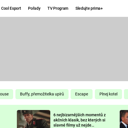
Cool Esport
Pořady
TV Program
Sledujte prima+
Hry
Zábava
MAFIA
ZÁBAVN
GALERI
GTA 6
NEJLEP
KINGDOM
KOMEDI
COME:
DELIVERANCE
CHUCK
House
Buffy, přemožitelka upírů
Escape
Plnej kotel
NORRIS
ESPORT
6 nejbizarnějších momentů z
DEADP
akčních klasik, bez kterých si
slavné filmy už nejde