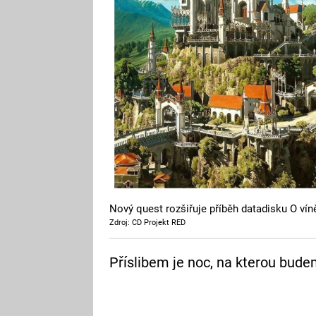
Nový quest rozšiřuje příběh datadisku O víně
Zdroj: CD Projekt RED
Příslibem je noc, na kterou bud