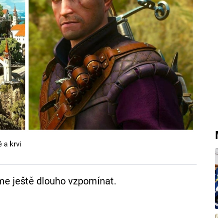
 a krvi
eme ještě dlouho vzpomínat.