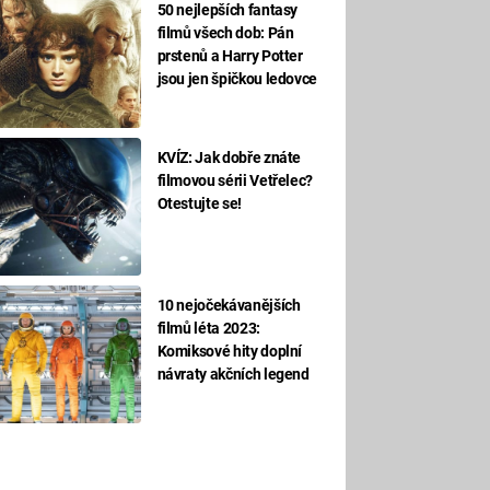
50 nejlepších fantasy
filmů všech dob: Pán
prstenů a Harry Potter
jsou jen špičkou ledovce
KVÍZ: Jak dobře znáte
filmovou sérii Vetřelec?
Otestujte se!
10 nejočekávanějších
filmů léta 2023:
Komiksové hity doplní
návraty akčních legend