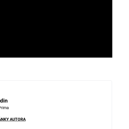
din
Prima
ÁNKY AUTORA