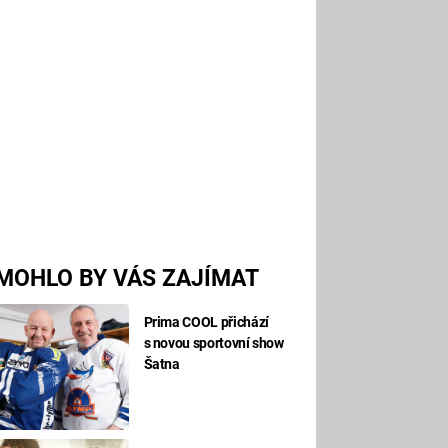
MOHLO BY VÁS ZAJÍMAT
Prima COOL přichází
s novou sportovní show
Šatna