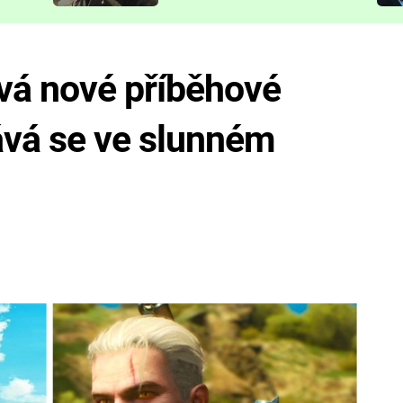
představit
vá nové příběhové
ává se ve slunném