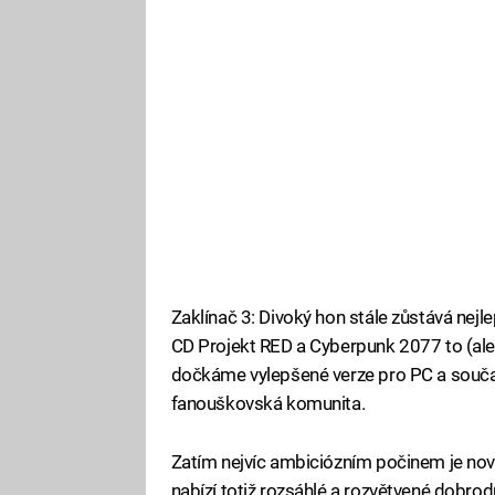
Zaklínač 3: Divoký hon stále zůstává nejl
CD Projekt RED a Cyberpunk 2077 to (ale
dočkáme vylepšené verze pro PC a současn
fanouškovská komunita.
Zatím nejvíc ambiciózním počinem je no
nabízí totiž rozsáhlé a rozvětvené dobrod