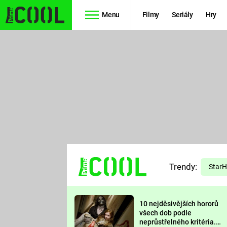
Menu
Filmy
Seriály
Hry
Seriály
Filmy
SIMPSONOVI
STAR WARS
HVĚZDNÁ
AVENGERS
BRÁNA
RYCHLE A
TEORIE
ZBĚSILE 10
Trendy:
VELKÉHO
Star
PREDÁTOR
TŘESKU
10 nejděsivějších hororů
FUTURAMA
všech dob podle
neprůstřelného kritéria.