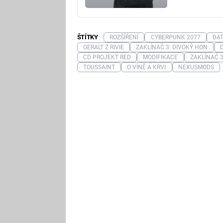
ŠTÍTKY
ROZŠÍŘENÍ
CYBERPUNK 2077
DA
GERALT Z RIVIE
ZAKLÍNAČ 3: DIVOKÝ HON
CD PROJEKT RED
MODIFIKACE
ZAKLÍNAČ 
TOUSSAINT
O VÍNĚ A KRVI
NEXUSMODS