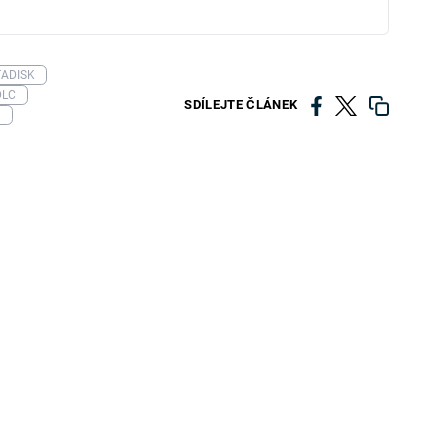
TADISK
DLC
SDÍLEJTE ČLÁNEK
3