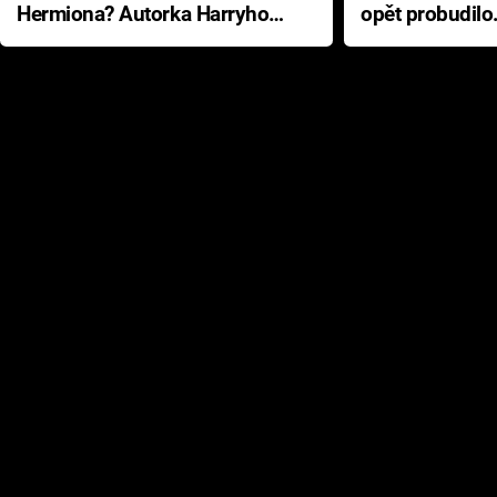
Hermiona? Autorka Harryho
opět probudilo
Pottera přišla s ráznou
přichází s neo
odpovědí
hororovou nab