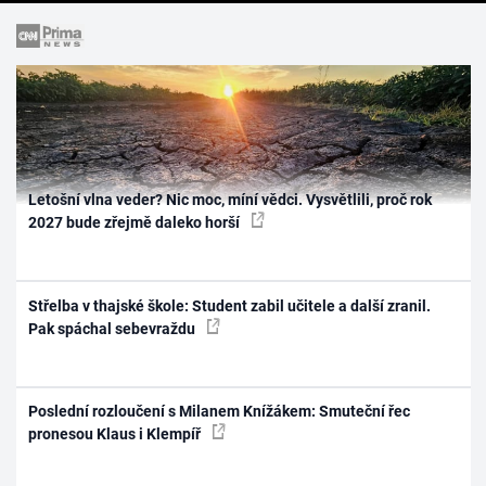
Letošní vlna veder? Nic moc, míní vědci. Vysvětlili, proč rok
2027 bude zřejmě daleko horší
Střelba v thajské škole: Student zabil učitele a další zranil.
Pak spáchal sebevraždu
Poslední rozloučení s Milanem Knížákem: Smuteční řec
pronesou Klaus i Klempíř