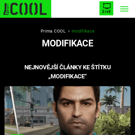
ŽIVĚ
STARHOUSE
BUFFY, PŘEMOŽITELKA UPÍRŮ
Trendy:
Prima COOL
modifikace
MODIFIKACE
ESCAPE
PLNEJ KOTEL
AVENGERS 5
NEJNOVĚJŠÍ ČLÁNKY KE ŠTÍTKU
„MODIFIKACE“
Témata
Filmy
Seriály
Hry