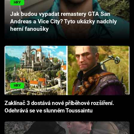
HRY
Cool Esport
Jak budou vypadat remastery GTA San
Pořady
Andreas a Vice City? Tyto ukázky nadchly
herní fanoušky
TV Program
Sledujte prima+
Přihlášení
HRY
Sledujte nás
Zaklínač 3 dostává nové příběhové rozšíření.
Odehrává se ve slunném Toussaintu