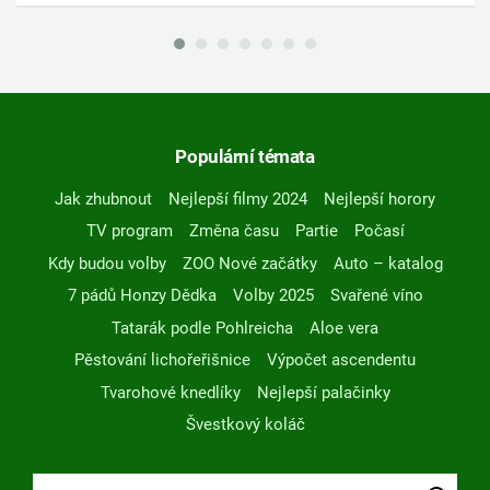
Populární témata
Jak zhubnout
Nejlepší filmy 2024
Nejlepší horory
TV program
Změna času
Partie
Počasí
Kdy budou volby
ZOO Nové začátky
Auto – katalog
7 pádů Honzy Dědka
Volby 2025
Svařené víno
Tatarák podle Pohlreicha
Aloe vera
Pěstování lichořeřišnice
Výpočet ascendentu
Tvarohové knedlíky
Nejlepší palačinky
Švestkový koláč