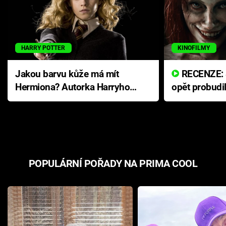
HARRY POTTER
KINOFILMY
Jakou barvu kůže má mít
RECENZE: Smrtelné zlo se
Hermiona? Autorka Harryho
opět probudi
Pottera přišla s ráznou
přichází s n
odpovědí
hororovou n
POPULÁRNÍ POŘADY NA PRIMA COOL