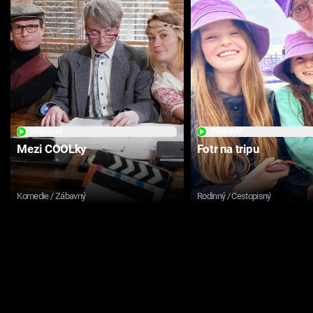
PŘEHRÁT
PŘEHRÁT
Mezi COOLky
Fotr na tripu
Komedie / Zábavný
Rodinný / Cestopisný