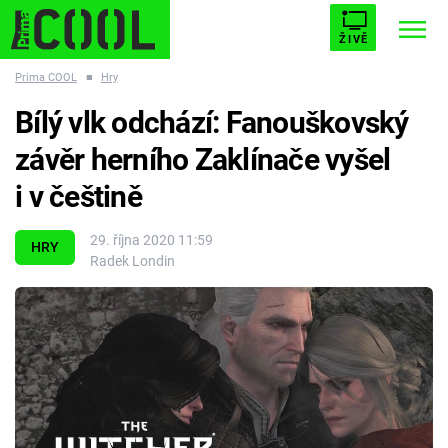
ŽIVĚ
Prima COOL
■
Hry
STARHOUSE
BUFFY, PŘEMOŽITELKA UPÍRŮ
Trendy:
Bílý vlk odchází: Fanouškovský
ESCAPE
PLNEJ KOTEL
AVENGERS 5
závěr herního Zaklínače vyšel
i v češtině
29. října 2020 11:59
HRY
Radek Londin
Témata
Filmy
Seriály
Hry