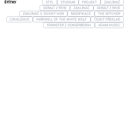
ŠTÍTKY
STYL
STUDIUM
PROJEKT
ZAKLÍNAČ
GERALT Z RIVIE
ZAKLÍNAČ
GERALT Z RIVIE
ZAKLÍNAČ 3: DIVOKÝ HON
MODIFIKACE
THE WITCHER
LOKALIZACE
FAREWELL OF THE WHITE WOLF
ČESKÝ PŘEKLAD
YENNEFER Z VENGERBERGU
ADAM HUDEC