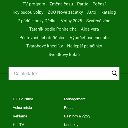
TV program
Změna času
Partie
Počasí
Kdy budou volby
ZOO Nové začátky
Auto – katalog
7 pádů Honzy Dědka
Volby 2025
Svařené víno
Tatarák podle Pohlreicha
Aloe vera
Pěstování lichořeřišnice
Výpočet ascendentu
Tvarohové knedlíky
Nejlepší palačinky
Švestkový koláč
O FTV Prima
Management
Volná místa
Press
Reklama
Castingy a výzvy
HbbTV
Kontakty