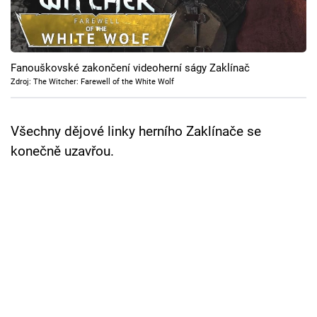
Cool Esport
Pořady
Fanouškovské zakončení videoherní ságy Zaklínač
TV Program
Zdroj: The Witcher: Farewell of the White Wolf
Sledujte prima+
Všechny dějové linky herního Zaklínače se
konečně uzavřou.
Přihlášení
Sledujte nás