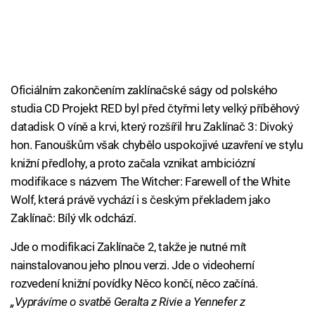
Oficiálním zakončením zaklínačské ságy od polského
studia CD Projekt RED byl před čtyřmi lety velký příběhový
datadisk O víně a krvi, který rozšířil hru Zaklínač 3: Divoký
hon. Fanouškům však chybělo uspokojivé uzavření ve stylu
knižní předlohy, a proto začala vznikat ambiciózní
modifikace s názvem The Witcher: Farewell of the White
Wolf, která právě vychází i s českým překladem jako
Zaklínač: Bílý vlk odchází.
Jde o modifikaci Zaklínače 2, takže je nutné mít
nainstalovanou jeho plnou verzi. Jde o videoherní
rozvedení knižní povídky Něco končí, něco začíná.
„Vyprávíme o svatbě Geralta z Rivie a Yennefer z