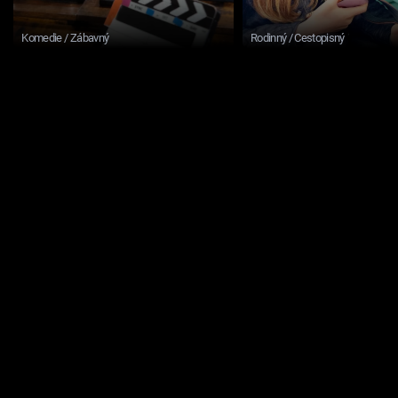
Komedie / Zábavný
Rodinný / Cestopisný