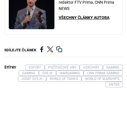
redaktor FTV Prima, CNN Prima
NEWS
VŠECHNY ČLÁNKY AUTORA
SDÍLEJTE ČLÁNEK
ŠTÍTKY
ESPORT
POČÍTAČOVÉ HRY
VIDEOHRY
GAMING
GAMING
ŠVEJK
WARGAMING
CNN PRIMA GAMING
JOSEF ŠVEJK
WORLD OF TANKS
WORLD OF WARSHIPS
ENTER