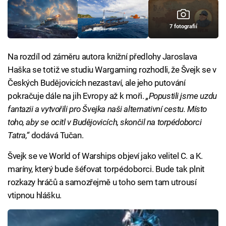
7 fotografií
Na rozdíl od záměru autora knižní předlohy Jaroslava
Haška se totiž ve studiu Wargaming rozhodli, že Švejk se v
Českých Budějovicích nezastaví, ale jeho putování
pokračuje dále na jih Evropy až k moři.
„Popustili jsme uzdu
fantazii a vytvořili pro Švejka naši alternativní cestu. Místo
toho, aby se ocitl v Budějovicích, skončil na torpédoborci
Tatra,“
dodává Tučan.
Švejk se ve World of Warships objeví jako velitel C. a K.
maríny, který bude šéfovat torpédoborci. Bude tak plnit
rozkazy hráčů a samozřejmě u toho sem tam utrousí
vtipnou hlášku.