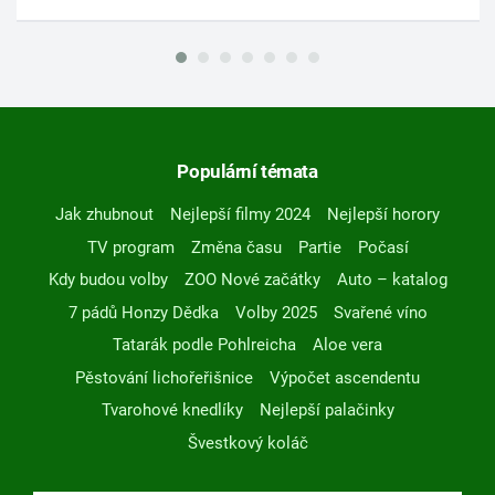
Populární témata
Jak zhubnout
Nejlepší filmy 2024
Nejlepší horory
TV program
Změna času
Partie
Počasí
Kdy budou volby
ZOO Nové začátky
Auto – katalog
7 pádů Honzy Dědka
Volby 2025
Svařené víno
Tatarák podle Pohlreicha
Aloe vera
Pěstování lichořeřišnice
Výpočet ascendentu
Tvarohové knedlíky
Nejlepší palačinky
Švestkový koláč