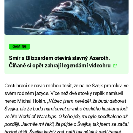
GAMING
Smír s Blizzardem otevírá slavný Azeroth.
Číňané si opět zahrají legendární videohru
Čeští hráči se navíc mohou těšit, že na ně Švejk promluví ve
svém rodném jazyce. Více než dvě stovky replik namluvil
herec Michal Holán.
„Vůbec jsem nevěděl, že budu dabovat
Švejka, ale že budu namlouvat prvního českého kapitána lodi
ve hře World of Warships. O koho jde, mi bylo poodhaleno až
později. Jakmile mi řekli, že půjde o Švejka, tak jsem se začal
hodně těšit. Švejka každý zná, patří tak nějak k naší české