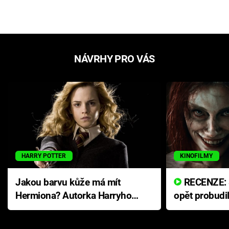
NÁVRHY PRO VÁS
HARRY POTTER
KINOFILMY
Jakou barvu kůže má mít
RECENZE: Smrtelné zlo se
Hermiona? Autorka Harryho
opět probudi
Pottera přišla s ráznou
přichází s n
odpovědí
hororovou n