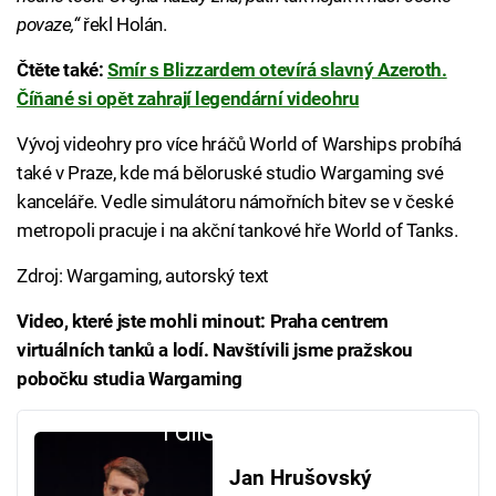
povaze,“
řekl Holán.
Čtěte také:
Smír s Blizzardem otevírá slavný Azeroth.
Číňané si opět zahrají legendární videohru
Vývoj videohry pro více hráčů World of Warships probíhá
také v Praze, kde má běloruské studio Wargaming své
kanceláře. Vedle simulátoru námořních bitev se v české
metropoli pracuje i na akční tankové hře World of Tanks.
Zdroj: Wargaming, autorský text
Video, které jste mohli minout: Praha centrem
virtuálních tanků a lodí. Navštívili jsme pražskou
pobočku studia Wargaming
Failed to fetch
Jan Hrušovský