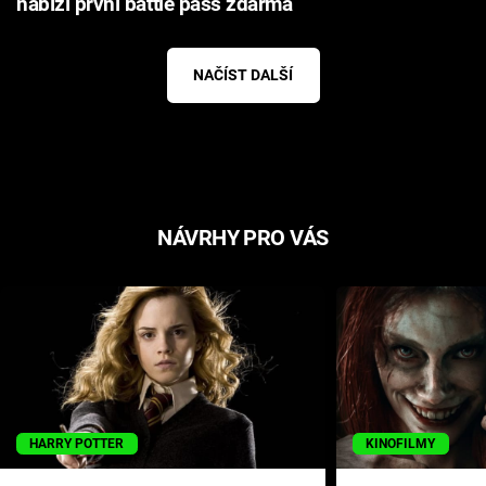
nabízí první battle pass zdarma
NAČÍST DALŠÍ
NÁVRHY PRO VÁS
HARRY POTTER
KINOFILMY