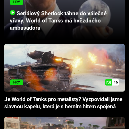
HRY
Cool Esport
Seriálový Sherlock táhne do válečné
Pořady
vřavy. World of Tanks má hvězdného
ambasadora
TV Program
Sledujte prima+
Přihlášení
16
HRY
Sledujte nás
Je World of Tanks pro metalisty? Vyzpovídali jsme
slavnou kapelu, která je s herním hitem spojená