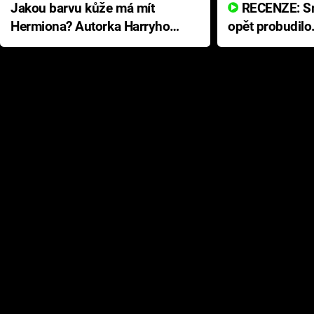
Jakou barvu kůže má mít
RECENZE: Smrtelné zlo se
Hermiona? Autorka Harryho
opět probudilo
Pottera přišla s ráznou
přichází s neo
odpovědí
hororovou nab