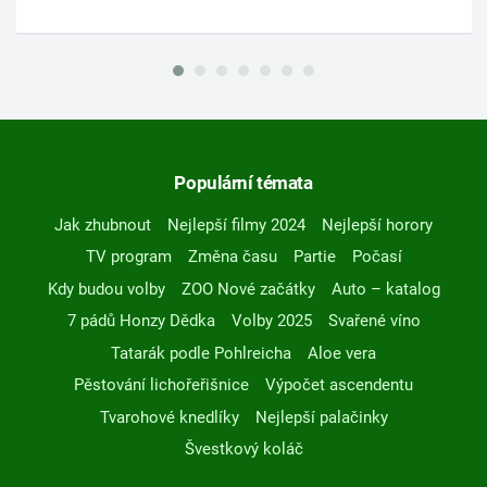
Populární témata
Jak zhubnout
Nejlepší filmy 2024
Nejlepší horory
TV program
Změna času
Partie
Počasí
Kdy budou volby
ZOO Nové začátky
Auto – katalog
7 pádů Honzy Dědka
Volby 2025
Svařené víno
Tatarák podle Pohlreicha
Aloe vera
Pěstování lichořeřišnice
Výpočet ascendentu
Tvarohové knedlíky
Nejlepší palačinky
Švestkový koláč