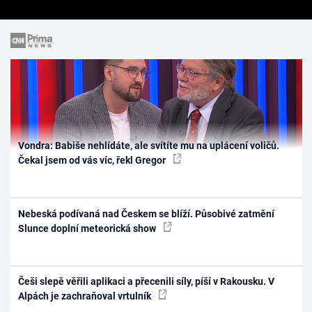
Vondra: Babiše nehlídáte, ale svítíte mu na uplácení voličů.
Čekal jsem od vás víc, řekl Gregor
Nebeská podívaná nad Českem se blíží. Působivé zatmění
Slunce doplní meteorická show
Češi slepě věřili aplikaci a přecenili síly, píší v Rakousku. V
Alpách je zachraňoval vrtulník