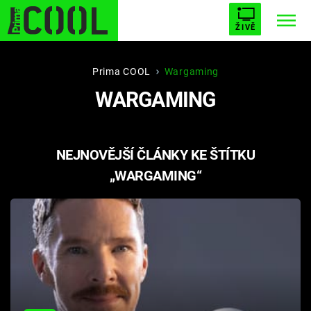
ŽIVĚ
STARHOUSE
BUFFY, PŘEMOŽITELKA UPÍRŮ
Trendy:
Prima COOL
Wargaming
WARGAMING
ESCAPE
PLNEJ KOTEL
AVENGERS 5
NEJNOVĚJŠÍ ČLÁNKY KE ŠTÍTKU
„WARGAMING“
Témata
Filmy
Seriály
Hry