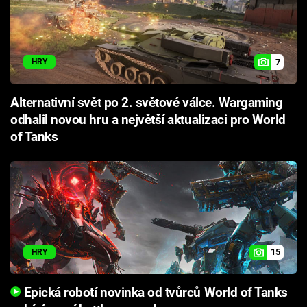
7
HRY
Alternativní svět po 2. světové válce. Wargaming
odhalil novou hru a největší aktualizaci pro World
of Tanks
15
HRY
Epická robotí novinka od tvůrců World of Tanks