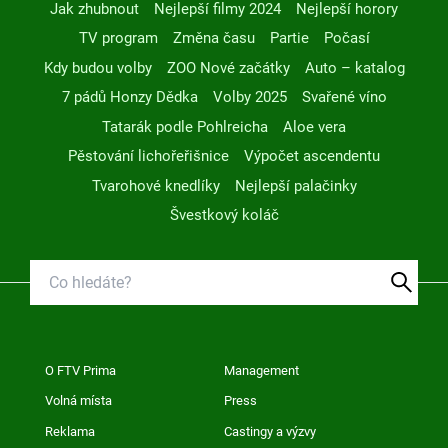
Jak zhubnout
Nejlepší filmy 2024
Nejlepší horory
TV program
Změna času
Partie
Počasí
Kdy budou volby
ZOO Nové začátky
Auto – katalog
7 pádů Honzy Dědka
Volby 2025
Svařené víno
Tatarák podle Pohlreicha
Aloe vera
Pěstování lichořeřišnice
Výpočet ascendentu
Tvarohové knedlíky
Nejlepší palačinky
Švestkový koláč
O FTV Prima
Management
Volná místa
Press
Reklama
Castingy a výzvy