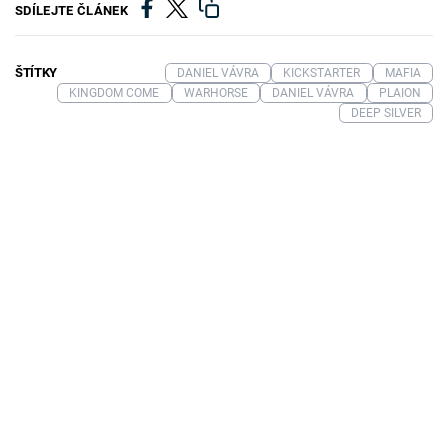
SDÍLEJTE ČLÁNEK
ŠTÍTKY
DANIEL VÁVRA
KICKSTARTER
MAFIA
KINGDOM COME
WARHORSE
DANIEL VÁVRA
PLAION
DEEP SILVER