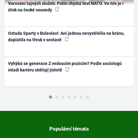
Varování tajných služeb: Putin chystá test NATO. Ve hře je i
útok na české sousedy
Ostuda Sparty v Boleslavi: Ani jednou nevystřelila na bránu,
doplatila na třesk v sestavě
Vyhýbá se generace Z vedoucím pozicím? Podle sociologů
mladí kariéru obětují jistotě
Populární témata