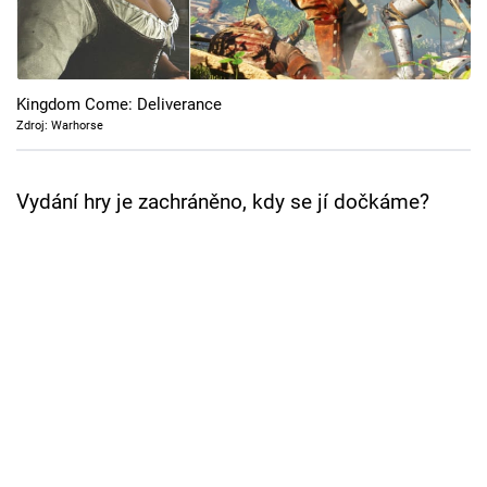
Cool Esport
Pořady
Kingdom Come: Deliverance
TV Program
Zdroj: Warhorse
Sledujte prima+
Vydání hry je zachráněno, kdy se jí dočkáme?
Přihlášení
Sledujte nás