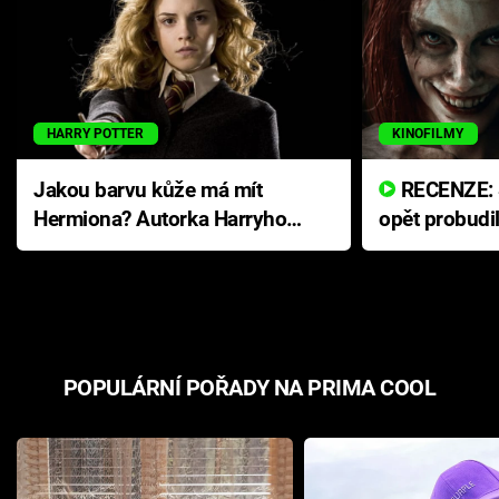
HARRY POTTER
KINOFILMY
Jakou barvu kůže má mít
RECENZE: Smrtelné zlo se
Hermiona? Autorka Harryho
opět probudi
Pottera přišla s ráznou
přichází s n
odpovědí
hororovou n
POPULÁRNÍ POŘADY NA PRIMA COOL