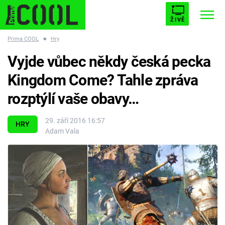
ŽIVĚ
Prima COOL
■
Hry
STARHOUSE
BUFFY, PŘEMOŽITELKA UPÍRŮ
Trendy:
Vyjde vůbec někdy česká pecka
ESCAPE
PLNEJ KOTEL
AVENGERS 5
Kingdom Come? Tahle zpráva
rozptýlí vaše obavy…
29. září 2016 16:57
HRY
Adam Vala
Témata
Filmy
Seriály
Hry