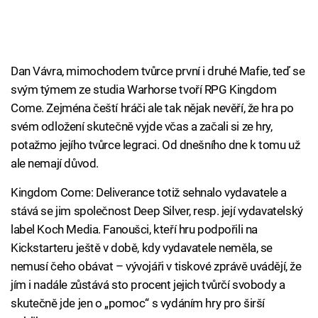
Dan Vávra, mimochodem tvůrce první i druhé Mafie, teď se
svým týmem ze studia Warhorse tvoří RPG Kingdom
Come. Zejména čeští hráči ale tak nějak nevěří, že hra po
svém odložení skutečně vyjde včas a začali si ze hry,
potažmo jejího tvůrce legraci. Od dnešního dne k tomu už
ale nemají důvod.
Kingdom Come: Deliverance totiž sehnalo vydavatele a
stává se jim společnost Deep Silver, resp. její vydavatelský
label Koch Media. Fanoušci, kteří hru podpořili na
Kickstarteru ještě v době, kdy vydavatele neměla, se
nemusí čeho obávat – vývojáři v tiskové zprávě uvádějí, že
jím i nadále zůstává sto procent jejich tvůrčí svobody a
skutečně jde jen o „pomoc“ s vydáním hry pro širší