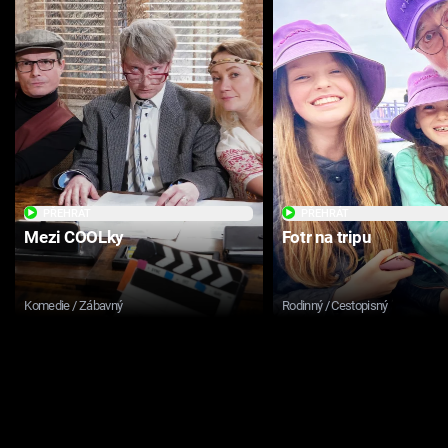
PŘEHRÁT
PŘEHRÁT
Mezi COOLky
Fotr na tripu
Komedie / Zábavný
Rodinný / Cestopisný