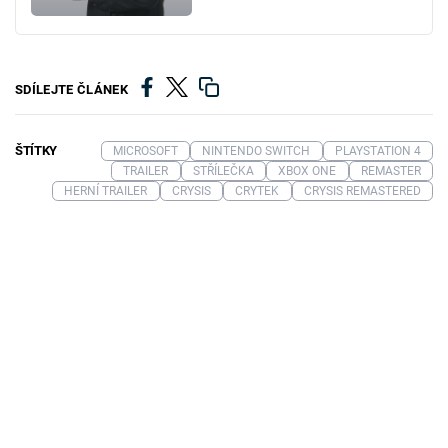
SDÍLEJTE ČLÁNEK
ŠTÍTKY
MICROSOFT
NINTENDO SWITCH
PLAYSTATION 4
TRAILER
STŘÍLEČKA
XBOX ONE
REMASTER
HERNÍ TRAILER
CRYSIS
CRYTEK
CRYSIS REMASTERED