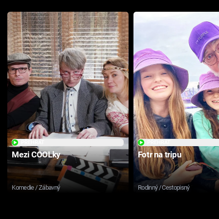
PŘEHRÁT
PŘEHRÁT
Mezi COOLky
Fotr na tripu
Komedie / Zábavný
Rodinný / Cestopisný