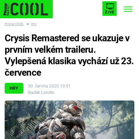
ŽIVĚ
Prima COOL
■
Hry
STARHOUSE
BUFFY, PŘEMOŽITELKA UPÍRŮ
Trendy:
Crysis Remastered se ukazuje v
ESCAPE
PLNEJ KOTEL
AVENGERS 5
prvním velkém traileru.
Vylepšená klasika vychází už 23.
července
Témata
30. června 2020 10:51
HRY
Radek Londin
Filmy
Seriály
Hry