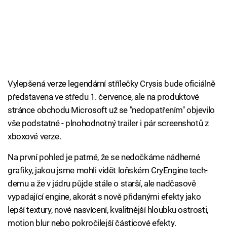
Vylepšená verze legendární střílečky Crysis bude oficiálně
představena ve středu 1. července, ale na produktové
stránce obchodu Microsoft už se "nedopatřením" objevilo
vše podstatné - plnohodnotný trailer i pár screenshotů z
xboxové verze.
Na první pohled je patrné, že se nedočkáme nádherné
grafiky, jakou jsme mohli vidět loňském CryEngine tech-
demu a že v jádru půjde stále o starší, ale nadčasově
vypadající engine, akorát s nově přidanými efekty jako
lepší textury, nové nasvícení, kvalitnější hloubku ostrosti,
motion blur nebo pokročilejší částicové efekty.