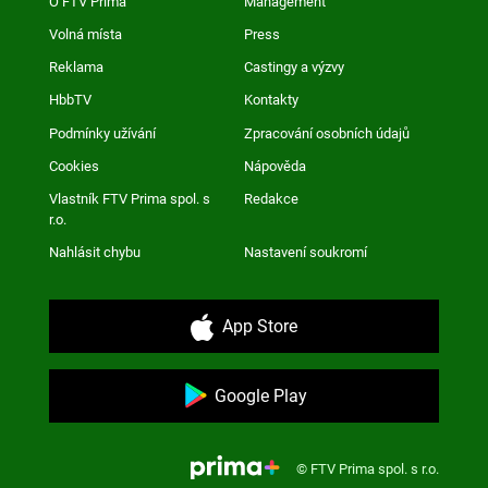
O FTV Prima
Management
Volná místa
Press
Reklama
Castingy a výzvy
HbbTV
Kontakty
Podmínky užívání
Zpracování osobních údajů
Cookies
Nápověda
Vlastník FTV Prima spol. s
Redakce
r.o.
Nahlásit chybu
Nastavení soukromí
App Store
Google Play
© FTV Prima spol. s r.o.