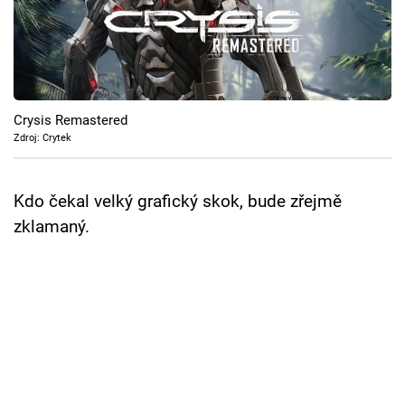
Cool Esport
Pořady
TV Program
Crysis Remastered
Zdroj: Crytek
Sledujte prima+
Kdo čekal velký grafický skok, bude zřejmě
Přihlášení
zklamaný.
Sledujte nás