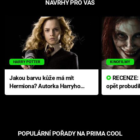
NÁVRHY PRO VÁS
HARRY POTTER
KINOFILMY
Jakou barvu kůže má mít
RECENZE: Smrtelné zlo se
Hermiona? Autorka Harryho
opět probudi
Pottera přišla s ráznou
přichází s n
odpovědí
hororovou n
POPULÁRNÍ POŘADY NA PRIMA COOL