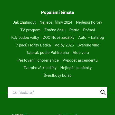
Populární témata
Jak zhubnout
Nejlepší filmy 2024
Nejlepší horory
TV program
Změna času
Partie
Počasí
Kdy budou volby
ZOO Nové začátky
Auto – katalog
7 pádů Honzy Dědka
Volby 2025
Svařené víno
Tatarák podle Pohlreicha
Aloe vera
Pěstování lichořeřišnice
Výpočet ascendentu
Tvarohové knedlíky
Nejlepší palačinky
Švestkový koláč