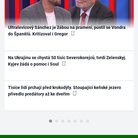
Ultralevicový Sánchez je žábou na prameni, pustil se Vondra
do Španělů. Kritizoval i Gregor
Na Ukrajinu se chystá 50 tisíc Severokorejců, tvrdí Zelenskyj.
Kyjev žádá o pomoc i Soul
Tisíce lidí prchají před krokodýly. Stoupající keňské jezero
přivedlo predátory až ke dveřím