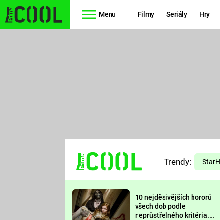
Menu
Filmy
Seriály
Hry
Seriály
Filmy
SIMPSONOVI
STAR WARS
HVĚZDNÁ
AVENGERS
BRÁNA
RYCHLE A
TEORIE
ZBĚSILE 10
Trendy:
VELKÉHO
Star
PREDÁTOR
TŘESKU
10 nejděsivějších hororů
FUTURAMA
všech dob podle
neprůstřelného kritéria.