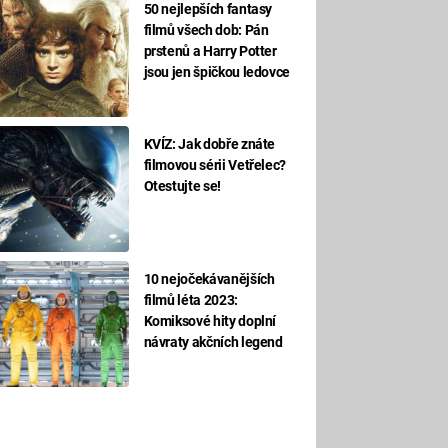
50 nejlepších fantasy
filmů všech dob: Pán
prstenů a Harry Potter
jsou jen špičkou ledovce
KVÍZ: Jak dobře znáte
filmovou sérii Vetřelec?
Otestujte se!
10 nejočekávanějších
filmů léta 2023:
Komiksové hity doplní
návraty akčních legend