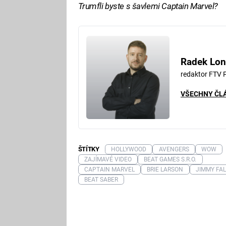
Trumfli byste s šavlemi Captain Marvel?
Radek Lon
redaktor FTV 
VŠECHNY ČL
ŠTÍTKY
HOLLYWOOD
AVENGERS
WOW
ZAJÍMAVÉ VIDEO
BEAT GAMES S.R.O.
CAPTAIN MARVEL
BRIE LARSON
JIMMY FA
BEAT SABER