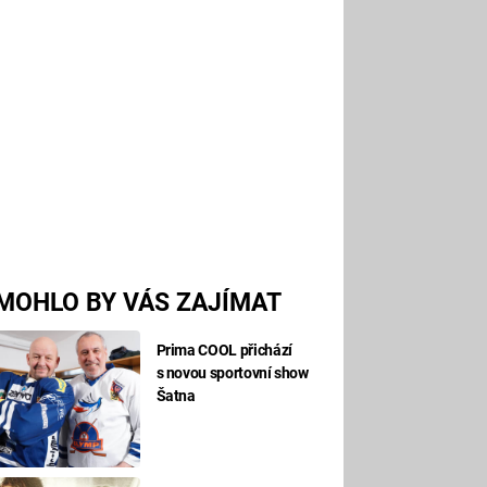
MOHLO BY VÁS ZAJÍMAT
Prima COOL přichází
s novou sportovní show
Šatna