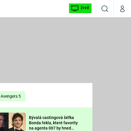
ŽIVĚ
Vyhledávání
Můj p
Prima+
É
CNN Prima NEWS
E
Prima FRESH
ŠÍ
Prima LIVING
E
Prima Ženy
Avengers 5
Prima LAJK
Bývalá castingová šéfka
OOL
Bonda řekla, které favority
Sledujte nás
na agenta 007 by hned