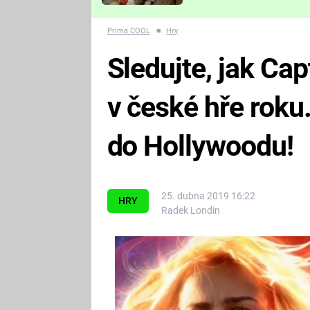
Které děsivé pecky vám
nejvíc zvednou tep?
Prima COOL
■
Hry
Sledujte, jak Ca
v české hře roku.
do Hollywoodu!
25. dubna 2019 16:22
HRY
Radek Londin