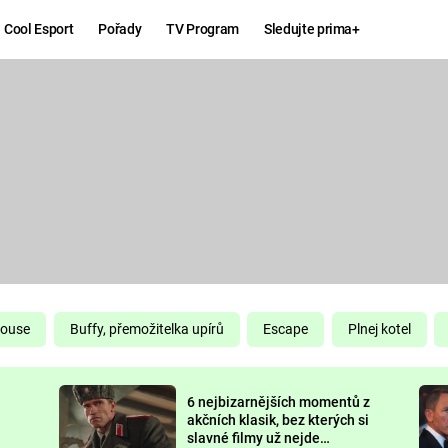
Cool Esport
Pořady
TV Program
Sledujte prima+
Hry
Zábava
MAFIA
ZÁBAVN
GALERI
GTA 6
NEJLEP
KINGDOM
KOMEDI
COME:
DELIVERANCE
CHUCK
House
Buffy, přemožitelka upírů
Escape
Plnej kotel
NORRIS
ESPORT
6 nejbizarnějších momentů z
DEADP
akčních klasik, bez kterých si
slavné filmy už nejde