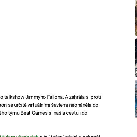
o talkshow Jimmyho Fallona. A zahrála si proti
son se určitě virtuálními šavlemi neoháněla do
ého týmu Beat Games si našla cestu i do
titulem všech dob
a její tažení zdaleka nekončí.