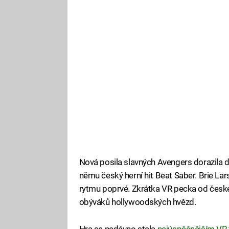
Nová posila slavných Avengers dorazila d
němu český herní hit Beat Saber. Brie Lar
rytmu poprvé. Zkrátka VR pecka od česk
obýváků hollywoodských hvězd.
Hra se nedávno stala
nejúspěšnějším VR 