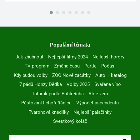
Populární témata
Jak zhubnout
Nejlepší filmy 2024
Nejlepší horory
TV program
Změna času
Partie
Počasí
Kdy budou volby
ZOO Nové začátky
Auto – katalog
7 pádů Honzy Dědka
Volby 2025
Svařené víno
Tatarák podle Pohlreicha
Aloe vera
Pěstování lichořeřišnice
Výpočet ascendentu
Tvarohové knedlíky
Nejlepší palačinky
Švestkový koláč