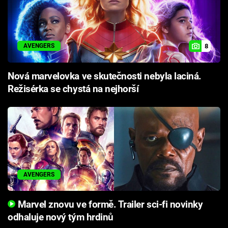
8
AVENGERS
Nová marvelovka ve skutečnosti nebyla laciná.
Režisérka se chystá na nejhorší
AVENGERS
Marvel znovu ve formě. Trailer sci-fi novinky
odhaluje nový tým hrdinů