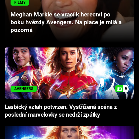
FILMY
Cool Esport
Meghan Markle se vrací k herectví po
Pořady
boku hvězdy Avengers. Na place je milá a
pozorná
TV Program
Sledujte prima+
Přihlášení
9
AVENGERS
Sledujte nás
Lesbický vztah potvrzen. Vystřižená scéna z
poslední marvelovky se nedrží zpátky