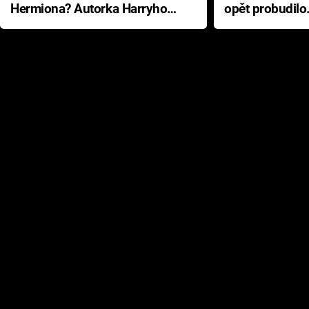
Hermiona? Autorka Harryho
opět probudilo
Pottera přišla s ráznou
přichází s neo
odpovědí
hororovou nab