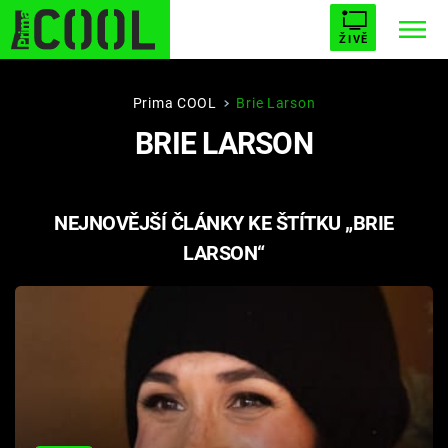
ŽIVĚ
STARHOUSE
BUFFY, PŘEMOŽITELKA UPÍRŮ
Trendy:
Prima COOL
Brie Larson
BRIE LARSON
ESCAPE
PLNEJ KOTEL
AVENGERS 5
NEJNOVĚJŠÍ ČLÁNKY KE ŠTÍTKU „BRIE
LARSON“
Témata
Filmy
Seriály
Hry