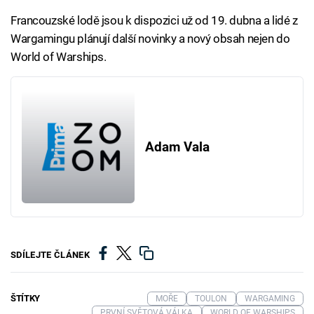
Francouzské lodě jsou k dispozici už od 19. dubna a lidé z
Wargamingu plánují další novinky a nový obsah nejen do
World of Warships.
Adam Vala
SDÍLEJTE ČLÁNEK
ŠTÍTKY
MOŘE
TOULON
WARGAMING
PRVNÍ SVĚTOVÁ VÁLKA
WORLD OF WARSHIPS