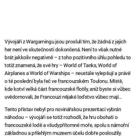
Vývojáři z Wargamingu jsou proslulí tím, že žádná z jejich
her není ve skutečnosti dokončená. Není to však nutné
brát jakkoliv negativně – z toho pozitivního úhlu pohledu to
totiž znamená, že své hry – World of Tanks, World of
Airplanes a World of Warships – neustále vylepšují a právě
o té poslední byla řeč ve francouzském Toulonu. Místě,
kde kotví velká část francouzské flotily, aniž byste si vůbec
uvědomovali, že Francouzi nějaké loďstvo vůbec mají…
Tento přístav nebyl pro novinářskou prezentaci vybrán
náhodou – vývojáři se totiž rozhodli, že hru obohatí o
francouzské lodě a všudypřítomné moře, spolu s námořní
základnou a přilehlým muzeem účelu dobře posloužily.