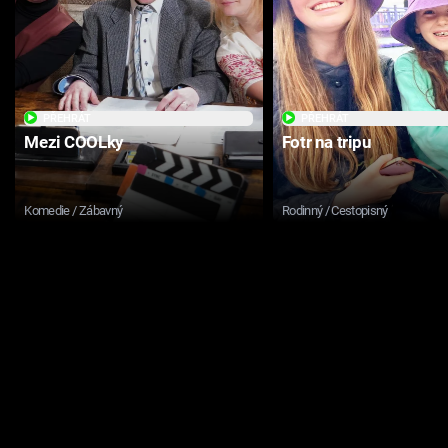
PŘEHRÁT
PŘEHRÁT
Mezi COOLky
Fotr na tripu
Komedie / Zábavný
Rodinný / Cestopisný