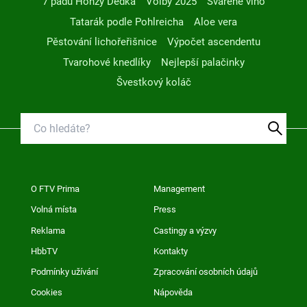
7 pádů Honzy Dědka
Volby 2025
Svařené víno
Tatarák podle Pohlreicha
Aloe vera
Pěstování lichořeřišnice
Výpočet ascendentu
Tvarohové knedlíky
Nejlepší palačinky
Švestkový koláč
O FTV Prima
Management
Volná místa
Press
Reklama
Castingy a výzvy
HbbTV
Kontakty
Podmínky užívání
Zpracování osobních údajů
Cookies
Nápověda