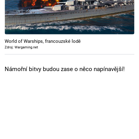
Cool Esport
Pořady
TV Program
World of Warships, francouzské lodě
Zdroj: Wargaming.net
Sledujte prima+
Námořní bitvy budou zase o něco napínavější!
Přihlášení
Sledujte nás