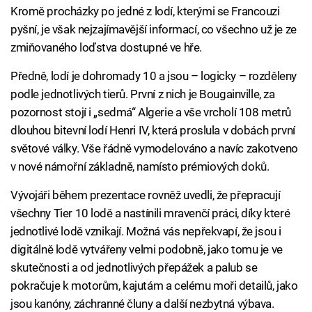
Kromě procházky po jedné z lodí, kterými se Francouzi
pyšní, je však nejzajímavější informací, co všechno už je ze
zmiňovaného loďstva dostupné ve hře.
Předně, lodí je dohromady 10 a jsou – logicky – rozděleny
podle jednotlivých tierů. První z nich je Bougainville, za
pozornost stojí i „sedmá“ Algerie a vše vrcholí 108 metrů
dlouhou bitevní lodí Henri IV, která proslula v dobách první
světové války. Vše řádně vymodelováno a navíc zakotveno
v nové námořní základně, namísto prémiových doků.
Vývojáři během prezentace rovněž uvedli, že přepracují
všechny Tier 10 lodě a nastínili mravenčí práci, díky které
jednotlivé lodě vznikají. Možná vás nepřekvapí, že jsou i
digitálně lodě vytvářeny velmi podobně, jako tomu je ve
skutečnosti a od jednotlivých přepážek a palub se
pokračuje k motorům, kajutám a celému moři detailů, jako
jsou kanóny, záchranné čluny a další nezbytná výbava.