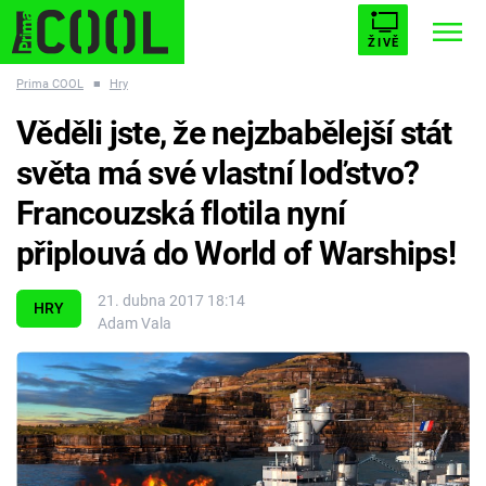
ŽIVĚ
Prima COOL
■
Hry
STARHOUSE
BUFFY, PŘEMOŽITELKA UPÍRŮ
Trendy:
Věděli jste, že nejzbabělejší stát
ESCAPE
PLNEJ KOTEL
AVENGERS 5
světa má své vlastní loďstvo?
Francouzská flotila nyní
připlouvá do World of Warships!
Témata
21. dubna 2017 18:14
HRY
Adam Vala
Filmy
Seriály
Hry