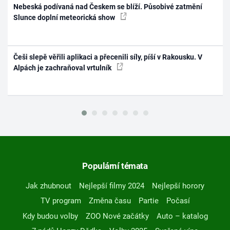
Nebeská podívaná nad Českem se blíží. Působivé zatmění
Slunce doplní meteorická show
Češi slepě věřili aplikaci a přecenili síly, píší v Rakousku. V
Alpách je zachraňoval vrtulník
Populární témata
Jak zhubnout
Nejlepší filmy 2024
Nejlepší horory
TV program
Změna času
Partie
Počasí
Kdy budou volby
ZOO Nové začátky
Auto – katalog