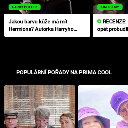
HARRY POTTER
KINOFILMY
Jakou barvu kůže má mít
RECENZE: Smrtelné zlo se
Hermiona? Autorka Harryho
opět probudi
Pottera přišla s ráznou
přichází s n
odpovědí
hororovou n
POPULÁRNÍ POŘADY NA PRIMA COOL