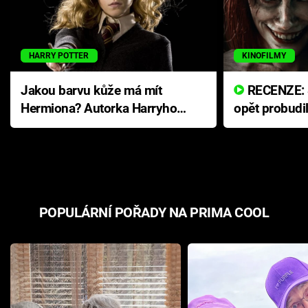
HARRY POTTER
KINOFILMY
Jakou barvu kůže má mít
RECENZE: Smrtelné zlo se
Hermiona? Autorka Harryho
opět probudi
Pottera přišla s ráznou
přichází s n
odpovědí
hororovou n
POPULÁRNÍ POŘADY NA PRIMA COOL