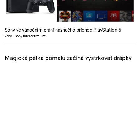
Cool Esport
Pořady
Sony ve vánočním přání naznačilo příchod PlayStation 5
TV Program
Zdroj: Sony Interactive Ent.
Sledujte prima+
Magická pětka pomalu začíná vystrkovat drápky.
Přihlášení
Sledujte nás