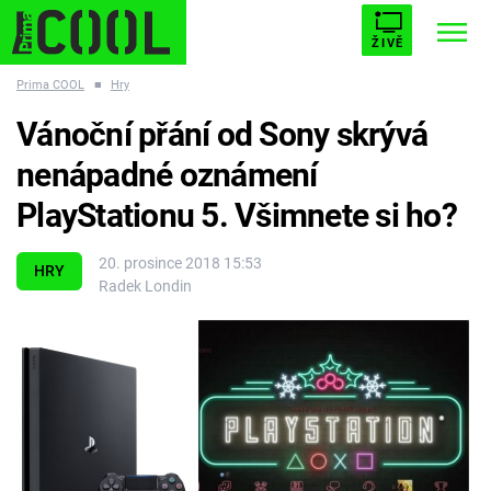
ŽIVĚ
Prima COOL
■
Hry
STARHOUSE
BUFFY, PŘEMOŽITELKA UPÍRŮ
Trendy:
Vánoční přání od Sony skrývá
ESCAPE
PLNEJ KOTEL
AVENGERS 5
nenápadné oznámení
PlayStationu 5. Všimnete si ho?
20. prosince 2018 15:53
HRY
Radek Londin
Témata
Filmy
Seriály
Hry