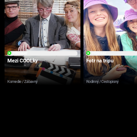
PŘEHRÁT
PŘEHRÁT
Mezi COOLky
Fotr na tripu
Komedie / Zábavný
Rodinný / Cestopisný