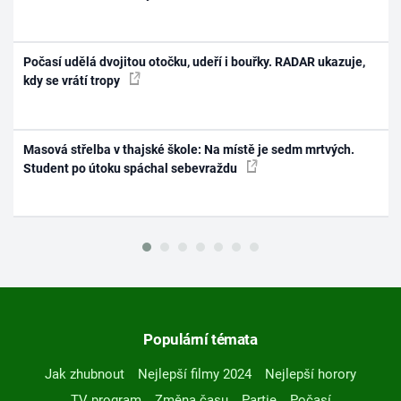
Počasí udělá dvojitou otočku, udeří i bouřky. RADAR ukazuje,
kdy se vrátí tropy
Masová střelba v thajské škole: Na místě je sedm mrtvých.
Student po útoku spáchal sebevraždu
Populární témata
Jak zhubnout
Nejlepší filmy 2024
Nejlepší horory
TV program
Změna času
Partie
Počasí