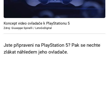
Cool Esport
Pořady
Koncept video ovladače k PlayStationu 5
TV Program
Zdroj: Giuseppe Spinelli / LetsGoDigital
Sledujte prima+
Jste připraveni na PlayStation 5? Pak se nechte
zlákat náhledem jeho ovladače.
Přihlášení
Sledujte nás