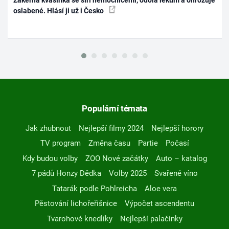
oslabené. Hlásí ji už i Česko
Populární témata
Jak zhubnout
Nejlepší filmy 2024
Nejlepší horory
TV program
Změna času
Partie
Počasí
Kdy budou volby
ZOO Nové začátky
Auto – katalog
7 pádů Honzy Dědka
Volby 2025
Svařené víno
Tatarák podle Pohlreicha
Aloe vera
Pěstování lichořeřišnice
Výpočet ascendentu
Tvarohové knedlíky
Nejlepší palačinky