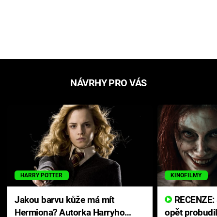
NÁVRHY PRO VÁS
HARRY POTTER
KINOFILMY
Jakou barvu kůže má mít
RECENZE: Smrtelné zlo se
Hermiona? Autorka Harryho
opět probudi