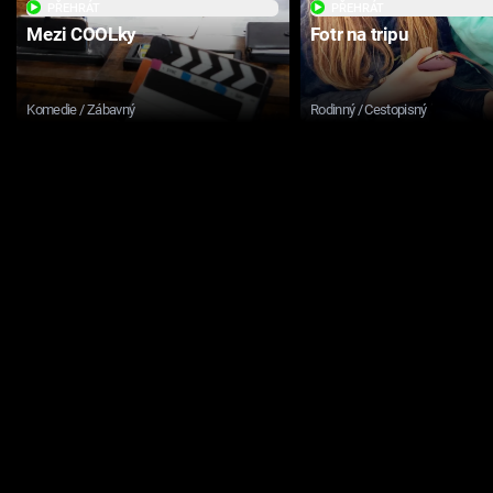
PŘEHRÁT
PŘEHRÁT
Mezi COOLky
Fotr na tripu
Komedie / Zábavný
Rodinný / Cestopisný