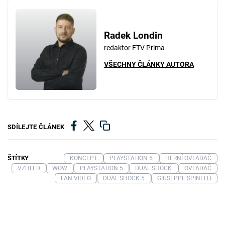
Radek Londin
redaktor FTV Prima
VŠECHNY ČLÁNKY AUTORA
SDÍLEJTE ČLÁNEK
ŠTÍTKY
KONCEPT
PLAYSTATION 5
HERNÍ OVLADAČ
VZHLED
WOW
PLAYSTATION 5
DUAL SHOCK
OVLADAČ
FAN VIDEO
DUAL SHOCK 5
GIUSEPPE SPINELLI