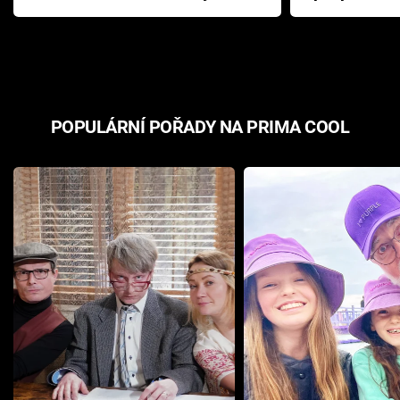
Pottera přišla s ráznou
přichází s n
odpovědí
hororovou n
POPULÁRNÍ POŘADY NA PRIMA COOL