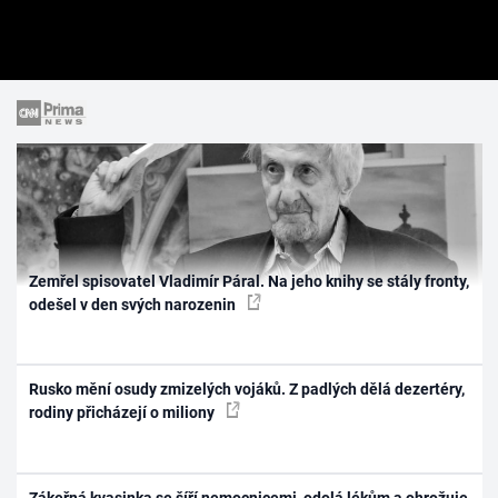
Zemřel spisovatel Vladimír Páral. Na jeho knihy se stály fronty,
odešel v den svých narozenin
Rusko mění osudy zmizelých vojáků. Z padlých dělá dezertéry,
rodiny přicházejí o miliony
Zákeřná kvasinka se šíří nemocnicemi, odolá lékům a ohrožuje