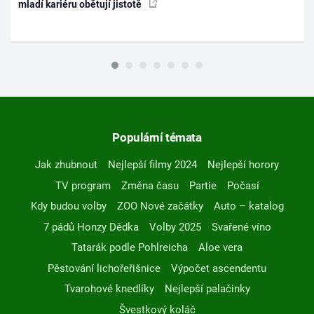
mladí kariéru obětují jistotě
Populární témata
Jak zhubnout
Nejlepší filmy 2024
Nejlepší horory
TV program
Změna času
Partie
Počasí
Kdy budou volby
ZOO Nové začátky
Auto – katalog
7 pádů Honzy Dědka
Volby 2025
Svařené víno
Tatarák podle Pohlreicha
Aloe vera
Pěstování lichořeřišnice
Výpočet ascendentu
Tvarohové knedlíky
Nejlepší palačinky
Švestkový koláč