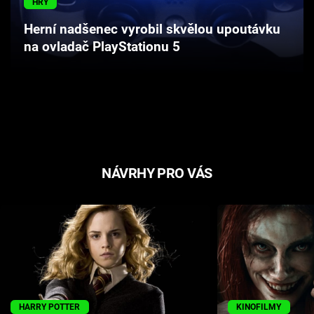
HRY
Cool Esport
Herní nadšenec vyrobil skvělou upoutávku
na ovladač PlayStationu 5
Pořady
TV Program
Sledujte prima+
Přihlášení
NÁVRHY PRO VÁS
Sledujte nás
HARRY POTTER
KINOFILMY