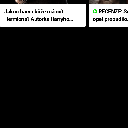
Jakou barvu kůže má mít
RECENZE: Smrtelné zlo se
Hermiona? Autorka Harryho
opět probudilo
Pottera přišla s ráznou
přichází s neo
odpovědí
hororovou nab