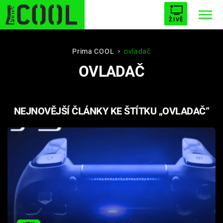
ŽIVĚ
STARHOUSE
BUFFY, PŘEMOŽITELKA UPÍRŮ
Trendy:
Prima COOL
ovladač
OVLADAČ
ESCAPE
PLNEJ KOTEL
AVENGERS 5
NEJNOVĚJŠÍ ČLÁNKY KE ŠTÍTKU „OVLADAČ“
Témata
Filmy
Seriály
Hry