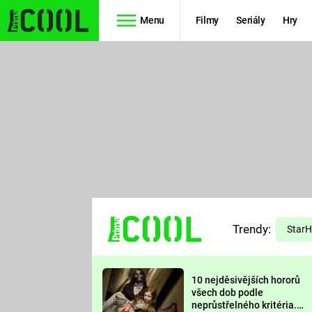
Menu
Filmy
Seriály
Hry
Seriály
Filmy
SIMPSONOVI
STAR WARS
HVĚZDNÁ
AVENGERS
BRÁNA
RYCHLE A
TEORIE
ZBĚSILE 10
Trendy:
VELKÉHO
Star
PREDÁTOR
TŘESKU
10 nejděsivějších hororů
FUTURAMA
všech dob podle
neprůstřelného kritéria.