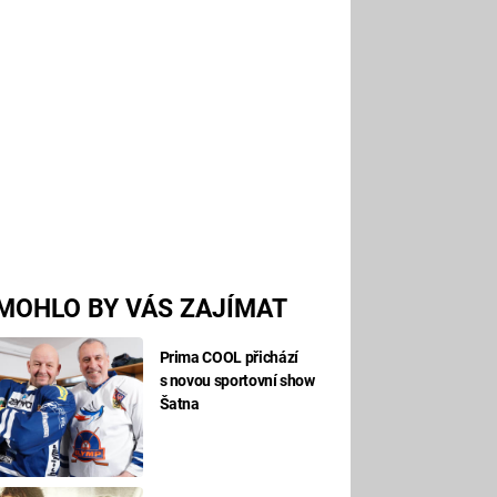
MOHLO BY VÁS ZAJÍMAT
Prima COOL přichází
s novou sportovní show
Šatna