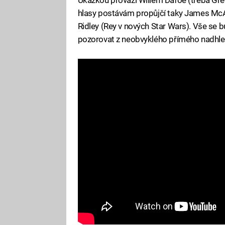
hlasy postávám propůjčí taky James McAv
Ridley (Rey v nových Star Wars). Vše se
pozorovat z neobvyklého přímého nadhle