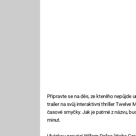
Připravte se na děs, ze kterého nepůjde u
trailer na svůj interaktivní thriller Twel
časové smyčky. Jak je patrné z názvu, bu
minut.
Ukázkou provází Willem Dafoe (třeba Gre