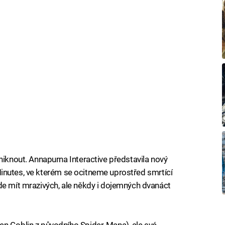
niknout. Annapurna Interactive představila nový
ve Minutes, ve kterém se ocitneme uprostřed smrtící
de mít mrazivých, ale někdy i dojemných dvanáct
en Goblin z původního Spider-Mana), ale své