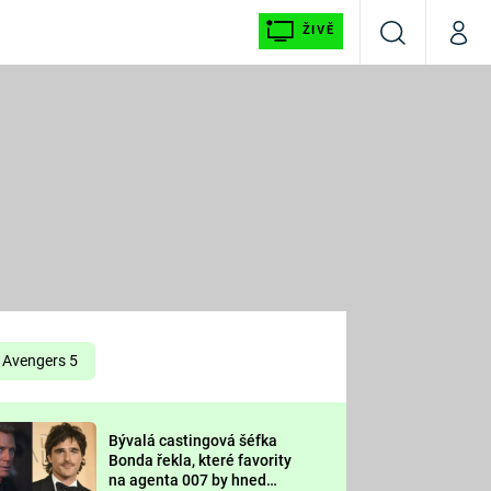
ŽIVĚ
Vyhledávání
Můj p
Prima+
É
CNN Prima NEWS
E
Prima FRESH
ŠÍ
Prima LIVING
E
Prima Ženy
Avengers 5
Prima LAJK
Bývalá castingová šéfka
OOL
Bonda řekla, které favority
Sledujte nás
na agenta 007 by hned