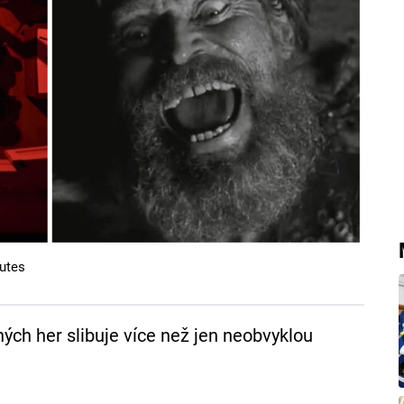
utes
ých her slibuje více než jen neobvyklou