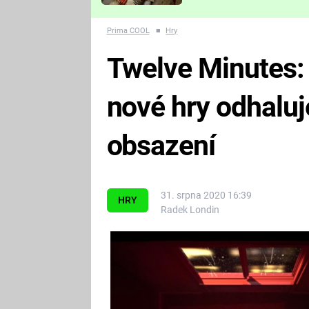
Které děsivé pecky vám
nejvíc zvednou tep?
Prima COOL
■
Hry
Twelve Minutes: S
nové hry odhalu
obsazení
31. srpna 2020 16:39
HRY
Radek Londin