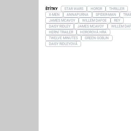
ŠTÍTKY
STAR WARS
HOROR
THRILLER
X-MEN
ANNAPURNA
SPIDER-MAN
TRAI
JAMES MCAVOY
WILLEM DAFOE
REY
DAISY RIDLEY
JAMES MCAVOY
WILLEM DA
HERNÍ TRAILER
HOROROVÁ HRA
TWELVE MINUTES
GREEN GOBLIN
DAISY RIDLEYOVÁ