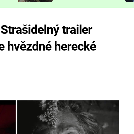
představit
trašidelný trailer
je hvězdné herecké