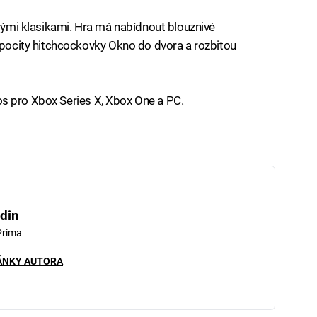
ovými klasikami. Hra má nabídnout blouznivé
é pocity hitchcockovky Okno do dvora a rozbitou
etos pro Xbox Series X, Xbox One a PC.
din
Prima
ÁNKY AUTORA