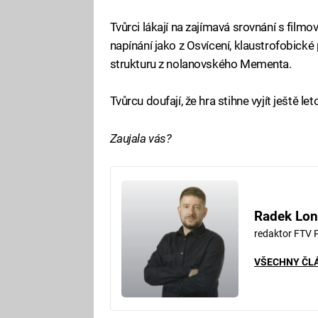
Tvůrci lákají na zajímavá srovnání s film
napínání jako z Osvícení, klaustrofobick
strukturu z nolanovského Mementa.
Tvůrcu doufají, že hra stihne vyjít ještě l
Zaujala vás?
Radek Lon
redaktor FTV 
VŠECHNY ČL