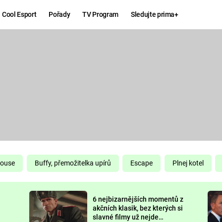
Cool Esport
Pořady
TV Program
Sledujte prima+
Hry
Zábava
MAFIA
ZÁBAVN
GALERI
GTA 6
NEJLEP
KINGDOM
KOMEDI
COME:
DELIVERANCE
CHUCK
House
Buffy, přemožitelka upírů
Escape
Plnej kotel
NORRIS
ESPORT
6 nejbizarnějších momentů z
DEADP
akčních klasik, bez kterých si
slavné filmy už nejde