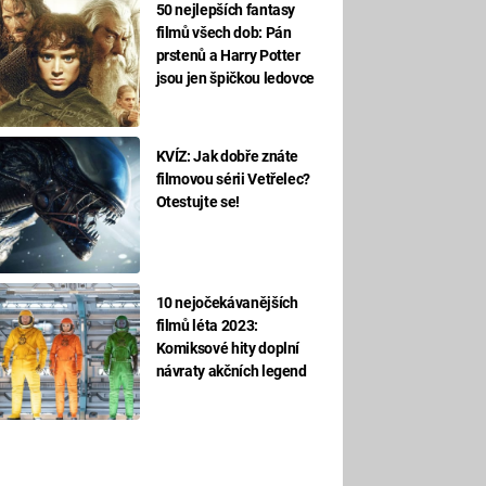
50 nejlepších fantasy
filmů všech dob: Pán
prstenů a Harry Potter
jsou jen špičkou ledovce
KVÍZ: Jak dobře znáte
filmovou sérii Vetřelec?
Otestujte se!
10 nejočekávanějších
filmů léta 2023:
Komiksové hity doplní
návraty akčních legend