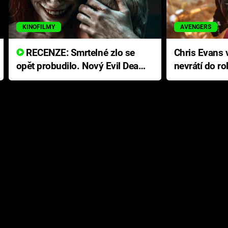
KINOFILMY
AVENGERS
RECENZE: Smrtelné zlo se
Chris Evans v
opět probudilo. Nový Evil Dead
nevrátí do ro
přichází s neodolatelnou
Ameriky
hororovou nabídkou