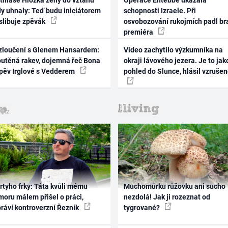
thiase Hložka ženy do vztahu
Operace Entebbe ukázala
dy uhnaly: Teď budu iniciátorem
schopnosti Izraele. Při
 slibuje zpěvák
osvobozování rukojmích padl br
premiéra
zloučení s Glenem Hansardem:
Video zachytilo výzkumníka na
outěná rakev, dojemná řeč Bona
okraji lávového jezera. Je to jak
zpěv Irglové s Vedderem
pohled do Slunce, hlásil vzruše
rtyho frky: Táta kvůli mému
Muchomůrku růžovku ani sucho
oru málem přišel o práci,
nezdolá! Jak ji rozeznat od
práví kontroverzní Řezník
tygrované?