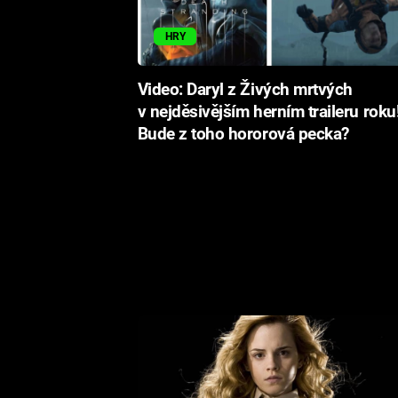
HRY
Video: Daryl z Živých mrtvých
v nejděsivějším herním traileru roku
Bude z toho hororová pecka?