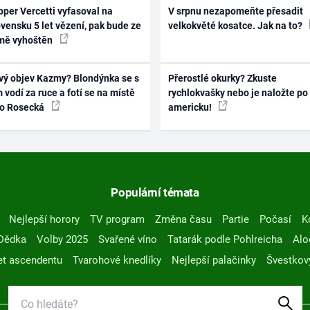
per Vercetti vyfasoval na
V srpnu nezapomeňte přesadit
vensku 5 let vězení, pak bude ze
velkokvěté kosatce. Jak na to?
mě vyhoštěn
vý objev Kazmy? Blondýnka se s
Přerostlé okurky? Zkuste
 vodí za ruce a fotí se na místě
rychlokvašky nebo je naložte po
ko Rosecká
americku!
Populární témata
Nejlepší horory
TV program
Změna času
Partie
Počasí
K
Dědka
Volby 2025
Svařené víno
Tatarák podle Pohlreicha
Alo
t ascendentu
Tvarohové knedlíky
Nejlepší palačinky
Švestkov