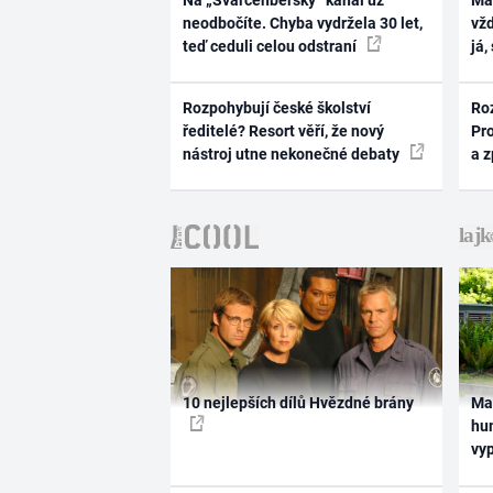
Na „Švarcenberský“ kanál už
Ma
neodbočíte. Chyba vydržela 30 let,
vž
teď ceduli celou odstraní
já,
Rozpohybují české školství
Ro
ředitelé? Resort věří, že nový
Pr
nástroj utne nekonečné debaty
a 
10 nejlepších dílů Hvězdné brány
Ma
hum
vy