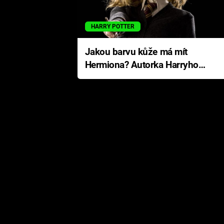
HARRY POTTER
Jakou barvu kůže má mít
Hermiona? Autorka Harryho
Pottera přišla s ráznou
odpovědí