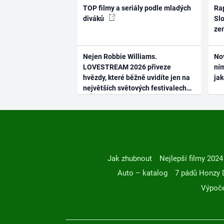
TOP filmy a seriály podle mladých
Rap
diváků
Slo
ze
Nejen Robbie Williams.
No
LOVESTREAM 2026 přiveze
ním
hvězdy, které běžně uvidíte jen na
ja
největších světových festivalech
Jak zhubnout
Nejlepší filmy 2024
Auto – katalog
7 pádů Honzy 
Výpoče