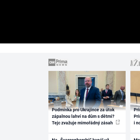
Podmínka pro Ukrajince za útok
Pri
zápalnou lahví na dům s dětmi?
Pri
Tejc zvažuje mimořádný zásah
i n