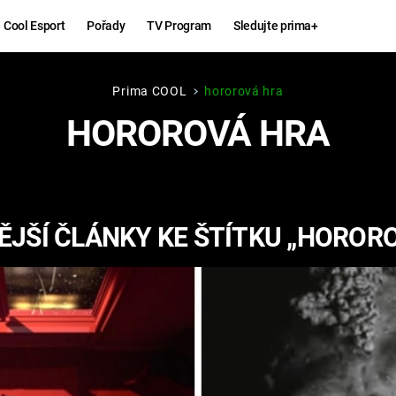
Cool Esport
Pořady
TV Program
Sledujte prima+
Prima COOL
hororová hra
Hry
Zábava
HOROROVÁ HRA
MAFIA
ZÁBAVN
GALERI
GTA 6
NEJLEP
JŠÍ ČLÁNKY KE ŠTÍTKU „HOROR
KINGDOM
KOMEDI
COME:
DELIVERANCE
CHUCK
NORRIS
ESPORT
DEADP