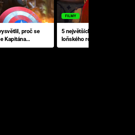
FILMY
ysvětlil, proč se
5 největších propadáků
le Kapitána
loňského roku: Disney na
jediné katastrofě prodělal 200
milionů dolarů