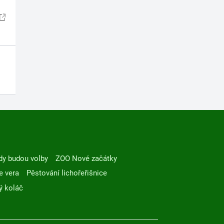
dy budou volby
ZOO Nové začátky
e vera
Pěstování lichořeřišnice
ý koláč