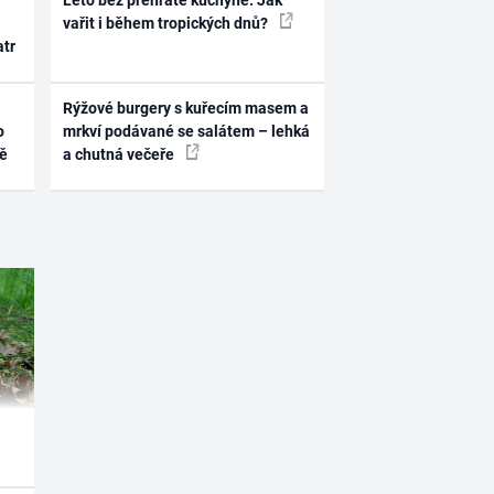
Léto bez přehřáté kuchyně. Jak
vařit i během tropických dnů?
atr
Rýžové burgery s kuřecím masem a
o
mrkví podávané se salátem – lehká
ně
a chutná večeře