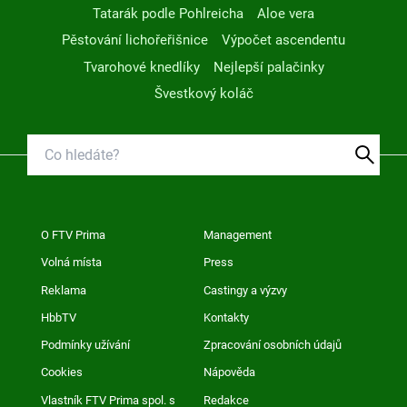
Tatarák podle Pohlreicha
Aloe vera
Pěstování lichořeřišnice
Výpočet ascendentu
Tvarohové knedlíky
Nejlepší palačinky
Švestkový koláč
O FTV Prima
Management
Volná místa
Press
Reklama
Castingy a výzvy
HbbTV
Kontakty
Podmínky užívání
Zpracování osobních údajů
Cookies
Nápověda
Vlastník FTV Prima spol. s
Redakce