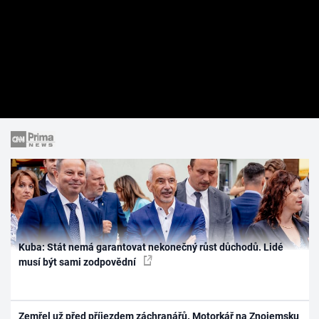
Kuba: Stát nemá garantovat nekonečný růst důchodů. Lidé
musí být sami zodpovědní
Zemřel už před příjezdem záchranářů. Motorkář na Znojemsku