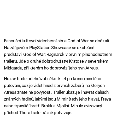
Fanoušci kultovní videoherní série God of War se dočkali.
Na zářijovém PlayStation Showcase se skutečně
představil God of War: Ragnarök v prvním plnohodnotném
traileru. Jde o druhé dobrodružství Kratose v severském
Midgardu, při kterém ho doprovází jeho syn Atreus.
Hra se bude odehrávat několik let po konci minulého
putování, což je vidět hned z prvních záběrů, na kterých
Atreus znatelně povyrostl. Trailer ukazuje i návrat dalších
známých hrdinů, jakými jsou Mimir (tedy jeho hlava), Freya
nebo trpasličí bratři Brokk a Mjollni. Minule avizovaný
příchod Thora trailer rázně potvrzuje.