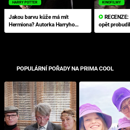
HARRY POTTER
KINOFILMY
Jakou barvu kůže má mít
RECENZE: Smrtelné zlo se
Hermiona? Autorka Harryho
opět probudi
Pottera přišla s ráznou
přichází s n
odpovědí
hororovou n
POPULÁRNÍ POŘADY NA PRIMA COOL