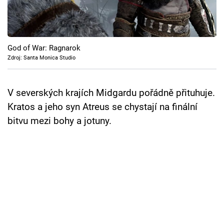
Cool Esport
Pořady
God of War: Ragnarok
TV Program
Zdroj: Santa Monica Studio
Sledujte prima+
V severských krajích Midgardu pořádně přituhuje.
Kratos a jeho syn Atreus se chystají na finální
Přihlášení
bitvu mezi bohy a jotuny.
Sledujte nás