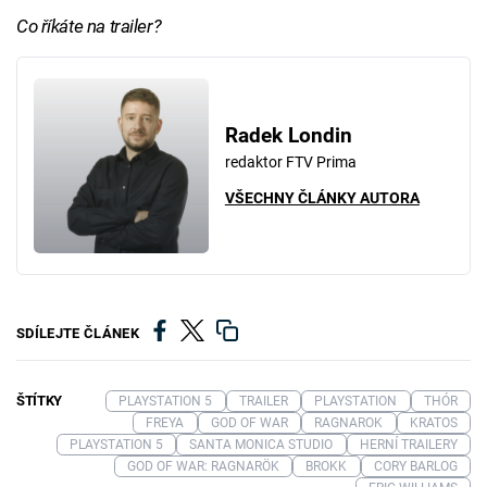
Co říkáte na trailer?
Radek Londin
redaktor FTV Prima
VŠECHNY ČLÁNKY AUTORA
SDÍLEJTE ČLÁNEK
ŠTÍTKY
PLAYSTATION 5
TRAILER
PLAYSTATION
THÓR
FREYA
GOD OF WAR
RAGNAROK
KRATOS
PLAYSTATION 5
SANTA MONICA STUDIO
HERNÍ TRAILERY
GOD OF WAR: RAGNARÖK
BROKK
CORY BARLOG