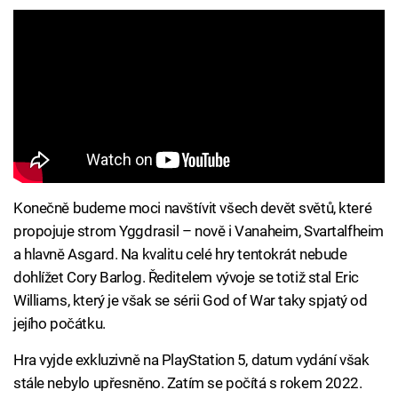
Konečně budeme moci navštívit všech devět světů, které
propojuje strom Yggdrasil – nově i Vanaheim, Svartalfheim
a hlavně Asgard. Na kvalitu celé hry tentokrát nebude
dohlížet Cory Barlog. Ředitelem vývoje se totiž stal Eric
Williams, který je však se sérii God of War taky spjatý od
jejího počátku.
Hra vyjde exkluzivně na PlayStation 5, datum vydání však
stále nebylo upřesněno. Zatím se počítá s rokem 2022.