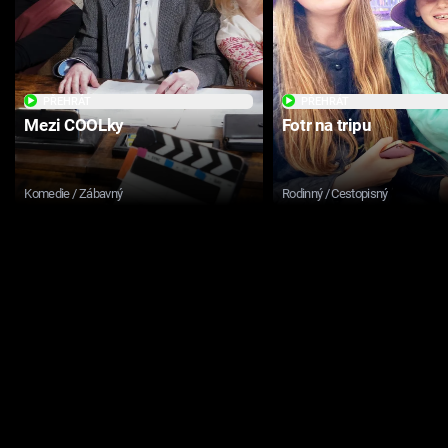
PŘEHRÁT
PŘEHRÁT
Mezi COOLky
Fotr na tripu
Komedie / Zábavný
Rodinný / Cestopisný