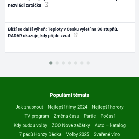
nezvládl zatáčku
Blíží se další výheň: Teploty v Česku vyletí na 36 stupňů.
RADAR ukazuje, kdy přijde zvrat
Populární témata
Jak zhubnout
Nejlepší filmy 2024
Nejlepší horory
TV program
Změna času
Partie
Počasí
Kdy budou volby
ZOO Nové začátky
Auto – katalog
7 pádů Honzy Dědka
Volby 2025
Svařené víno