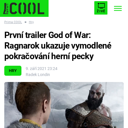
ŽIVĚ
Prima COOL
■
Hry
STARHOUSE
BUFFY, PŘEMOŽITELKA UPÍRŮ
Trendy:
První trailer God of War:
ESCAPE
PLNEJ KOTEL
AVENGERS 5
Ragnarok ukazuje vymodlené
pokračování herní pecky
9. září 2021 23:24
HRY
Radek Londin
Témata
Filmy
Seriály
Hry