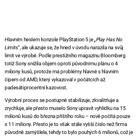
Hlavním heslem konzole PlayStation 5 je
„Play Has No
Limits
“, ale ukazuje se, že hned v úvodu narazila na svůj
limit ve výrobě. Podle prestižního magazínu Bloomberg
totiž Sony snížila objem oproti původnímu plánu o 4
miliony kusů, protože má problémy hlavně s hlavním
čipem od AMD, který vykazoval v počátcích až
padesátiprocentní kazovost.
Výrobní proces se postupně stabilizuje, zkvalitňuje a
zrychluje, ale přesto muselo Sony upravit vyhlídku na 15
milionů kusů do března příštího roku – nově počítá pouze
s 11 miliony. Přesto je to však stále vyšší číslo než firma
původně zamýšlela, tehdy to bylo pouhých 6 milionů, což je