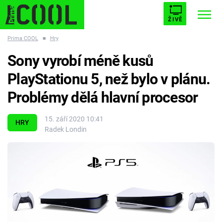
ŽIVĚ
Prima COOL
■
Hry
STARHOUSE
BUFFY, PŘEMOŽITELKA UPÍRŮ
Trendy:
Sony vyrobí méně kusů
ESCAPE
PLNEJ KOTEL
AVENGERS 5
PlayStationu 5, než bylo v plánu.
Problémy dělá hlavní procesor
15. září 2020 10:41
HRY
Radek Londin
Témata
Filmy
Seriály
Hry