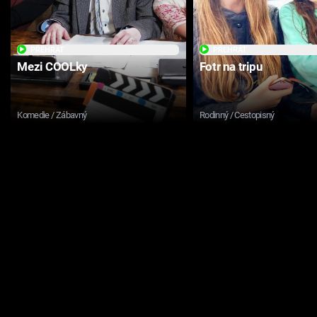
PŘEHRÁT
PŘEHRÁT
Mezi COOLky
Fotr na tripu
Komedie / Zábavný
Rodinný / Cestopisný