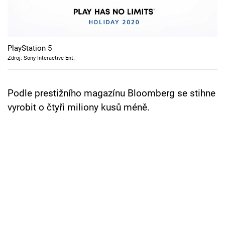
Cool Esport
Pořady
PlayStation 5
TV Program
Zdroj: Sony Interactive Ent.
Sledujte prima+
Podle prestižního magazínu Bloomberg se stihne
vyrobit o čtyři miliony kusů méně.
Přihlášení
Sledujte nás