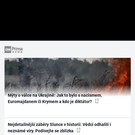
Mýty o válce na Ukrajině: Jak to bylo s nacismem,
Euromajdanem či Krymem a kdo je diktátor?
Nejdetailnější záběry Slunce v historii: Vědci odhalili i
neznámé víry. Podívejte se zblízka