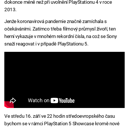
dokonce méně než při uvolnění PlayStationu 4 v roce
2013.
Jenže koronavirová pandemie značně zamíchala s
očekáváními. Zatímco třeba filmový průmysl živoří, ten
herní vykazuje v mnohém rekordní čísla, na což se Sony
snaží reagovat i v případě PlayStationu 5.
Ve středu 16. září ve 22 hodin středoevropského času
bychom se v rámci PlayStation 5 Showcase kromě nové