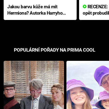
Jakou barvu kůže má mít
RECENZE: Smrtelné zlo se
Hermiona? Autorka Harryho
opět probudi
Pottera přišla s ráznou
přichází s n
odpovědí
hororovou n
POPULÁRNÍ POŘADY NA PRIMA COOL