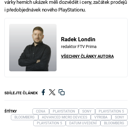
várky herních ukázek měli dozvědět i ceny, začátek prodejů
i předobjednávek nového PlayStationu.
Radek Londin
redaktor FTV Prima
VŠECHNY ČLÁNKY AUTORA
SDÍLEJTE ČLÁNEK
ŠTÍTKY
CENA
PLAYSTATION
SONY
PLAYSTATION 5
BLOOMBERG
ADVANCED MICRO DEVICES
VÝROBA
SONY
PLAYSTATION 5
DATUM UVEDENÍ
BLOOMBERG