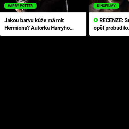
HARRY POTTER
KINOFILMY
Jakou barvu kůže má mít
RECENZE: Smrtelné zlo se
Hermiona? Autorka Harryho
opět probudilo
Pottera přišla s ráznou
přichází s neo
odpovědí
hororovou nab