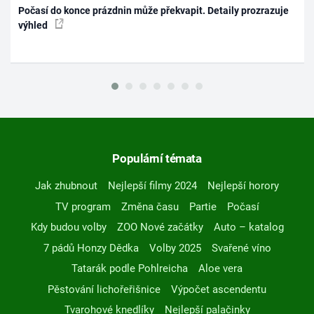
Počasí do konce prázdnin může překvapit. Detaily prozrazuje
výhled
Populární témata
Jak zhubnout
Nejlepší filmy 2024
Nejlepší horory
TV program
Změna času
Partie
Počasí
Kdy budou volby
ZOO Nové začátky
Auto – katalog
7 pádů Honzy Dědka
Volby 2025
Svařené víno
Tatarák podle Pohlreicha
Aloe vera
Pěstování lichořeřišnice
Výpočet ascendentu
Tvarohové knedlíky
Nejlepší palačinky