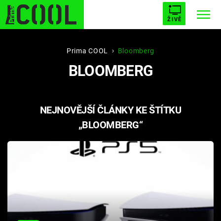
ŽIVĚ
STARHOUSE
BUFFY, PŘEMOŽITELKA UPÍRŮ
Trendy:
Prima COOL
Bloomberg
BLOOMBERG
ESCAPE
PLNEJ KOTEL
AVENGERS 5
NEJNOVĚJŠÍ ČLÁNKY KE ŠTÍTKU
„BLOOMBERG“
Témata
Filmy
Seriály
Hry