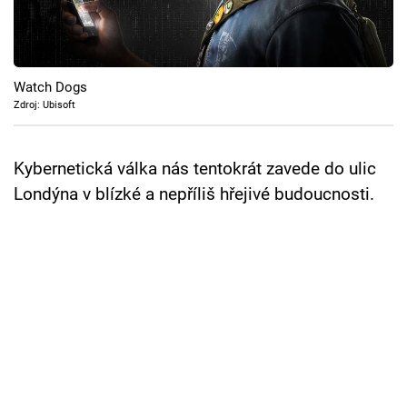
Cool Esport
Pořady
Watch Dogs
TV Program
Zdroj: Ubisoft
Sledujte prima+
Kybernetická válka nás tentokrát zavede do ulic
Londýna v blízké a nepříliš hřejivé budoucnosti.
Přihlášení
Sledujte nás