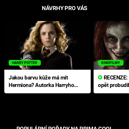
NÁVRHY PRO VÁS
HARRY POTTER
KINOFILMY
Jakou barvu kůže má mít
RECENZE: Smrtelné zlo se
Hermiona? Autorka Harryho
opět probudi
Pottera přišla s ráznou
přichází s n
odpovědí
hororovou n
POPULÁRNÍ POŘADY NA PRIMA COOL