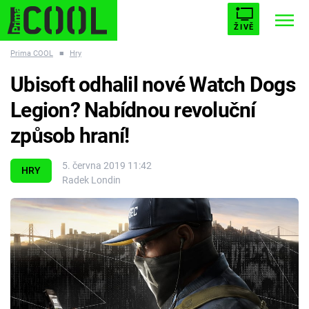
ŽIVĚ
Prima COOL
■
Hry
STARHOUSE
BUFFY, PŘEMOŽITELKA UPÍRŮ
Trendy:
Ubisoft odhalil nové Watch Dogs
ESCAPE
PLNEJ KOTEL
AVENGERS 5
Legion? Nabídnou revoluční
způsob hraní!
5. června 2019 11:42
HRY
Radek Londin
Témata
Filmy
Seriály
Hry