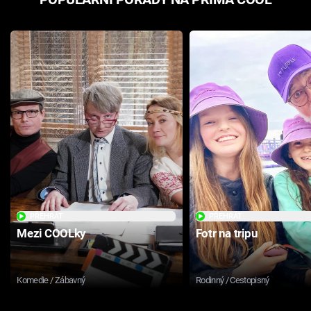
PŘEHRÁT
PŘEHRÁT
Mezi COOLky
Fotr na tripu
Komedie / Zábavný
Rodinný / Cestopisný