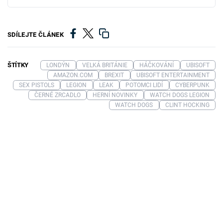
SDÍLEJTE ČLÁNEK
ŠTÍTKY
LONDÝN
VELKÁ BRITÁNIE
HÁČKOVÁNÍ
UBISOFT
AMAZON.COM
BREXIT
UBISOFT ENTERTAINMENT
SEX PISTOLS
LEGION
LEAK
POTOMCI LIDÍ
CYBERPUNK
ČERNÉ ZRCADLO
HERNÍ NOVINKY
WATCH DOGS LEGION
WATCH DOGS
CLINT HOCKING