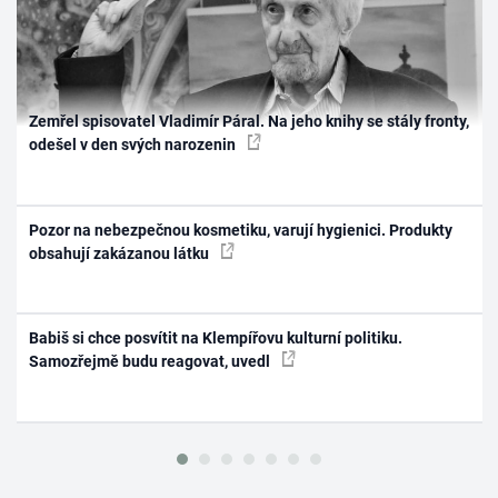
Zemřel spisovatel Vladimír Páral. Na jeho knihy se stály fronty,
odešel v den svých narozenin
Pozor na nebezpečnou kosmetiku, varují hygienici. Produkty
obsahují zakázanou látku
Babiš si chce posvítit na Klempířovu kulturní politiku.
Samozřejmě budu reagovat, uvedl