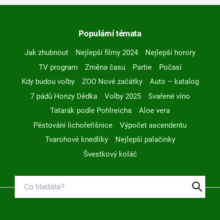
Populární témata
Jak zhubnout
Nejlepší filmy 2024
Nejlepší horory
TV program
Změna času
Partie
Počasí
Kdy budou volby
ZOO Nové začátky
Auto – katalog
7 pádů Honzy Dědka
Volby 2025
Svařené víno
Tatarák podle Pohlreicha
Aloe vera
Pěstování lichořeřišnice
Výpočet ascendentu
Tvarohové knedlíky
Nejlepší palačinky
Švestkový koláč