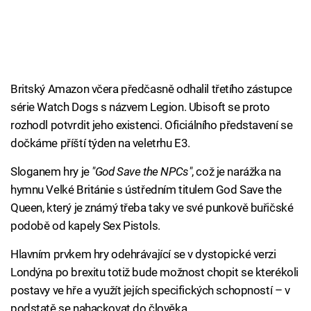
Britský Amazon včera předčasně odhalil třetího zástupce
série Watch Dogs s názvem Legion. Ubisoft se proto
rozhodl potvrdit jeho existenci. Oficiálního představení se
dočkáme příští týden na veletrhu E3.
Sloganem hry je
"God Save the NPCs"
, což je narážka na
hymnu Velké Británie s ústředním titulem God Save the
Queen, který je známý třeba taky ve své punkově buřičské
podobě od kapely Sex Pistols.
Hlavním prvkem hry odehrávající se v dystopické verzi
Londýna po brexitu totiž bude možnost chopit se kterékoli
postavy ve hře a využít jejích specifických schopností – v
podstatě se nahackovat do člověka.